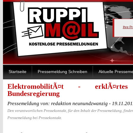
Ihre P
Startseite
Pressemeldung Schreiben
Aktuelle Pressem
ElektromobilitÃ¤t - erklÃ¤rt
Bundesregierung
Pressemeldung von: redaktion neunundzwanzig - 19.11.20
Den verantwortlichen Pressekontakt, für den Inhalt der Pressemeldung, finden
Pressemeldung bei Pressekontakt.