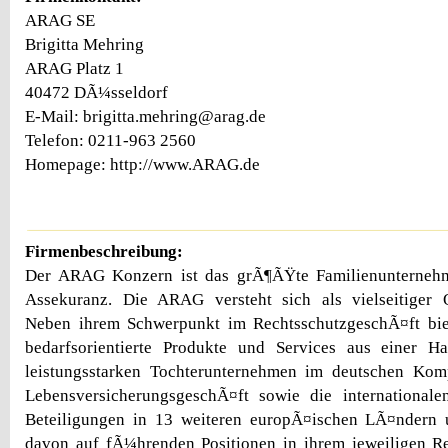
ARAG SE
Brigitta Mehring
ARAG Platz 1
40472 DÃ¼sseldorf
E-Mail: brigitta.mehring@arag.de
Telefon: 0211-963 2560
Homepage: http://www.ARAG.de
Firmenbeschreibung:
Der ARAG Konzern ist das grÃ¶ÃŸte Familienunternehm
Assekuranz. Die ARAG versteht sich als vielseitiger Qu
Neben ihrem Schwerpunkt im RechtsschutzgeschÃ¤ft bie
bedarfsorientierte Produkte und Services aus einer 
leistungsstarken Tochterunternehmen im deutschen Kom
LebensversicherungsgeschÃ¤ft sowie die internationale
Beteiligungen in 13 weiteren europÃ¤ischen LÃ¤ndern
davon auf fÃ¼hrenden Positionen in ihrem jeweiligen Re