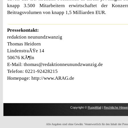
knapp 3.500 Mitarbeitern erwirtschaftet der Konze
Beitragsvolumen von knapp 1,5 Milliarden EUR.
Pressekontakt:
redaktion neunundzwanzig
Thomas Heidorn
LindenstraÃŸe 14
50676 KÃ¶ln
E-Mail: thomas@redaktionneunundzwanzig.de
Telefon: 0221-92428215
Homepage: http://www.ARAG.de
Copyright ©
RuppiMail
|
Rechtliche Hinwe
Alle Angaben sind ohne Gewähr. Verantwortlich für den Inhalt der Presse