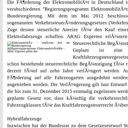
Die FÃ¶rderung der ElektromobilitÃ¤t in Deutschland 
verabschiedeten "Regierungsprogramm ElektromobilitÃ¤t"
Bundesregierung. Mit dem im Mai 2012 beschloss
sogenannten VerkehrssteuerÃ¤nderungsgesetzes (Verkehrs
Zuge dessen steuerliche Anreize fÃ¼r den Kauf eines
Elektrofahrzeugs schaffen. ARAG Experten erlÃ¤utern
Steuerrechtliche BegÃ¼ns
â€žRegierungsprogramm ElektromobilitÃ¤tâ€œ -
Geplant ist eine
ARAG Experten geben Rat
Kraftfahrzeugsteuergeset
schon bestehende steuerrechtliche BegÃ¼nstigung fÃ¼r r
derzeit fÃ¼nf auf zehn Jahre verlÃ¤ngert werden. A
FÃ¶rderung auf alle Fahrzeugarten ausgedehnt werden,
angetrieben werden. Die VerlÃ¤ngerung gilt laut Entwurf
die bis zum 31. Dezember 2015 erstmalig zugelassen werd
geplante Gesetz vor, dass kÃ¼nftig die verkehrsrecht
Fahrzeugklassen fÃ¼r das Kraftfahrzeugsteuerrecht Ã¼be
Hybridfahrzeuge
Inzwischen hat der Bundesrat zu dem Gesetzesentwurf S