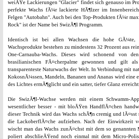
weiÃŸe Lackierungen "Glacier" findet sich genauso im Pro
perfekte Wachs fÃ¼r lackierte HÃ¶lzer im Innenbereic
Felgen "Autobahn". Auch bei den Top-Produkten fÃ¼r max
Rock" ist der Name bei SwizÃ¶l Programm.
Identisch ist bei allen Wachsen die hohe GÃ¼te, 
Wachsprodukte bestehen zu mindestens 32 Prozent aus re
One-Carnauba-Wachs. Dieses wird schonend von den 
brasilianischen FÃ¤cherpalme gewonnen und gilt al
transparenteste Naturwachs der Welt. In Verbindung mit n
KokosnÃ¼ssen, Mandeln, Bananen und Ananas wird eine e
des Lichtes ermÃ¶glicht und ein satter, tiefer Glanz erreicht
Die SwizÃ¶l-Wachse werden mit einem Schwamm-Appl
wesentlicher besser - mit bloÃŸen HandflÃ¤chen handw
dieser Technik wird das Wachs schÃ¶n cremig und lÃ¤sst
die LackoberflÃ¤che aufziehen. Nach der Einwirkzeit 
wischt man das Wachs zunÃ¤chst mit dem so genannten 
poliert abschlieÃŸend noch einmal mit dem Micro-Polis