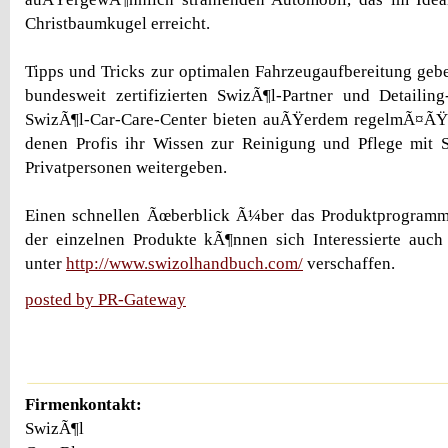
Christbaumkugel erreicht.
Tipps und Tricks zur optimalen Fahrzeugaufbereitung ge
bundesweit zertifizierten SwizÃ¶l-Partner und Detailin
SwizÃ¶l-Car-Care-Center bieten auÃŸerdem regelmÃ¤ÃŸ
denen Profis ihr Wissen zur Reinigung und Pflege mit 
Privatpersonen weitergeben.
Einen schnellen Ãœberblick Ã¼ber das Produktprogram
der einzelnen Produkte kÃ¶nnen sich Interessierte auc
unter
http://www.swizolhandbuch.com/
verschaffen.
posted by PR-Gateway
Firmenkontakt:
SwizÃ¶l