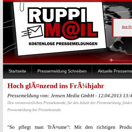
Ihre P
Startseite
Pressemeldung Schreiben
Aktuelle Pressem
Hoch glÃ¤nzend ins FrÃ¼hjahr
Pressemeldung von: Jensen Media GmbH - 12.04.2013 13:
Den verantwortlichen Pressekontakt, für den Inhalt der Pressemeldung, finden
Pressemeldung bei Pressekontakt.
"So pflegt man TrÃ¤ume": Mit den richtigen Produ