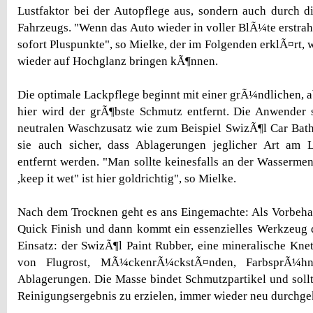
Lustfaktor bei der Autopflege aus, sondern auch durch d
Fahrzeugs. "Wenn das Auto wieder in voller BlÃ¼te erstrah
sofort Pluspunkte", so Mielke, der im Folgenden erklÃ¤rt, 
wieder auf Hochglanz bringen kÃ¶nnen.
Die optimale Lackpflege beginnt mit einer grÃ¼ndlichen, 
hier wird der grÃ¶bste Schmutz entfernt. Die Anwender 
neutralen Waschzusatz wie zum Beispiel SwizÃ¶l Car Bath 
sie auch sicher, dass Ablagerungen jeglicher Art am 
entfernt werden. "Man sollte keinesfalls an der Wasserme
,keep it wet" ist hier goldrichtig", so Mielke.
Nach dem Trocknen geht es ans Eingemachte: Als Vorbeha
Quick Finish und dann kommt ein essenzielles Werkzeug 
Einsatz: der SwizÃ¶l Paint Rubber, eine mineralische Kn
von Flugrost, MÃ¼ckenrÃ¼ckstÃ¤nden, FarbsprÃ¼hn
Ablagerungen. Die Masse bindet Schmutzpartikel und sollt
Reinigungsergebnis zu erzielen, immer wieder neu durchge