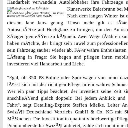
Handarbeit verwandeln Autoliebhaber ihre Fahrzeuge 
Kunstwerke
Baierbrunn bei 
Ein Must-have fÃ¼r jeden Detailer: Das Paint-
Nach dem langen Winter ist d
Rubber-Set von SwizÃ¶l Foto: SwizÃ¶l
diesem Jahr kurz genug. Umso mehr gilt es fÃ¼r A
AutoschÃ¤tze auf Hochglanz zu bringen, um den Autos
ZÃ¼gen genieÃŸen zu kÃ¶nnen. Zwei Wege fÃ¼hren zum
haben mÃ¶chte, der bringt sein Juwel zum professionellen
sein Fahrzeug sauber wieder ab. FÃ¼r wahre Enthusiasten
LÃ¶sung in Frage: Sie hegen und pflegen ihren mobil
investieren viel Handarbeit und Liebe.
"Egal, ob 350 PS-Bolide oder Sportwagen von anno daz
lÃ¤sst sich mit der richtigen Pflege in ein wahres Schm
Wer ein paar Tipps beachtet, der investiert seine Zeit si
anschlieÃŸend gleich doppelt: Bei jedem Anblick und 
Fahrt", sagt Detailing-Experte Steffen Mielke, Leiter 
SwizÃ¶l Deutschland Vertriebs GmbH & Co. KG mit Sit
MÃ¼nchen. Die Investition in qualitativ hochwertige Pfleg
Premiumhersteller SwizÃ¶l anbietet, zahle sich nicht nur 