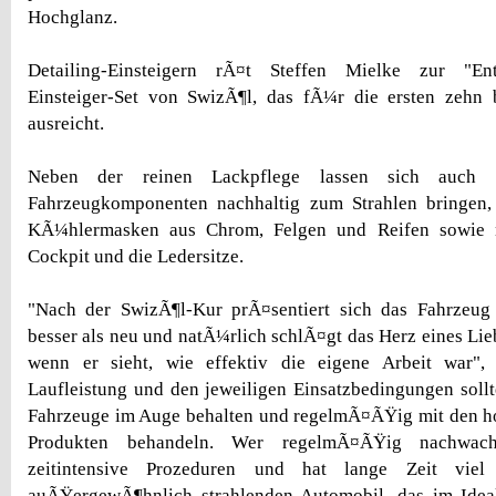
Hochglanz.
Detailing-Einsteigern rÃ¤t Steffen Mielke zur "Ent
Einsteiger-Set von SwizÃ¶l, das fÃ¼r die ersten zeh
ausreicht.
Neben der reinen Lackpflege lassen sich auch s
Fahrzeugkomponenten nachhaltig zum Strahlen bringen,
KÃ¼hlermasken aus Chrom, Felgen und Reifen sowie 
Cockpit und die Ledersitze.
"Nach der SwizÃ¶l-Kur prÃ¤sentiert sich das Fahrzeu
besser als neu und natÃ¼rlich schlÃ¤gt das Herz eines Li
wenn er sieht, wie effektiv die eigene Arbeit war",
Laufleistung und den jeweiligen Einsatzbedingungen sollt
Fahrzeuge im Auge behalten und regelmÃ¤ÃŸig mit den h
Produkten behandeln. Wer regelmÃ¤ÃŸig nachwach
zeitintensive Prozeduren und hat lange Zeit vie
auÃŸergewÃ¶hnlich strahlenden Automobil, das im Ideal