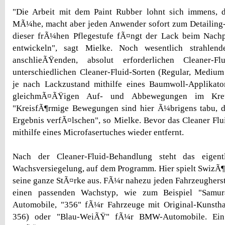
"Die Arbeit mit dem Paint Rubber lohnt sich immens, d
MÃ¼he, macht aber jeden Anwender sofort zum Detailing-
dieser frÃ¼hen Pflegestufe fÃ¤ngt der Lack beim Nachp
entwickeln", sagt Mielke. Noch wesentlich strahlen
anschlieÃŸenden, absolut erforderlichen Cleaner-F
unterschiedlichen Cleaner-Fluid-Sorten (Regular, Mediu
je nach Lackzustand mithilfe eines Baumwoll-Applika
gleichmÃ¤ÃŸigen Auf- und Abbewegungen im Kreuz
"KreisfÃ¶rmige Bewegungen sind hier Ã¼brigens tabu,
Ergebnis verfÃ¤lschen", so Mielke. Bevor das Cleaner Flui
mithilfe eines Microfasertuches wieder entfernt.
Nach der Cleaner-Fluid-Behandlung steht das eigentl
Wachsversiegelung, auf dem Programm. Hier spielt SwizÃ¶
seine ganze StÃ¤rke aus. FÃ¼r nahezu jeden Fahrzeugherste
einen passenden Wachstyp, wie zum Beispiel "Samur
Automobile, "356" fÃ¼r Fahrzeuge mit Original-Kunsthar
356) oder "Blau-WeiÃŸ" fÃ¼r BMW-Automobile. Ein