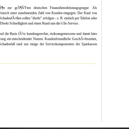
rt zur grÃ¶ÃŸten deutschen Finanzdienstleistungsgruppe. Als
Wunsch einer zunehmenden Zahl von Kunden entgegen: Der Kauf von
adenfÃ¤llen sollen "direkt" erfolgen - z. B. einfach per Telefon oder
S-Direkt Schnelligkeit und einen Rund-um-die-Uhr-Service.
nd die Basis fÃ¼r kundengerechte, risikoangemessene und damit faire
ierung ein entscheidender Nutzen. Kundenfreundliche GeschÃ¤ftszeiten,
Schadenfall sind nur einige der Servicekomponenten der Sparkassen