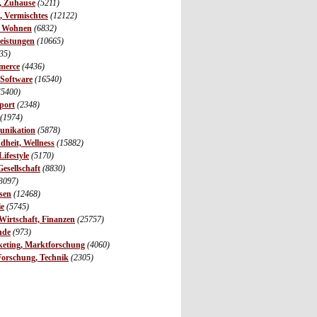
r, Zuhause
(5211)
s, Vermischtes
(12122)
, Wohnen
(6832)
leistungen
(10665)
35)
merce
(4436)
 Software
(16540)
(5400)
port
(2348)
(1974)
unikation
(5878)
dheit, Wellness
(15882)
ifestyle
(5170)
Gesellschaft
(8830)
3097)
sen
(12468)
ie
(5745)
irtschaft, Finanzen
(25757)
nde
(973)
eting, Marktforschung
(4060)
Forschung, Technik
(2305)