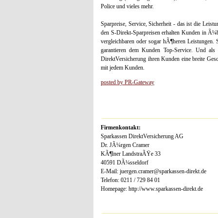
Police und vieles mehr.
Sparpreise, Service, Sicherheit - das ist die Lei
den S-Direkt-Sparpreisen erhalten Kunden in Ã¼be
vergleichbaren oder sogar hÃ¶heren Leistungen. 
garantieren dem Kunden Top-Service. Und als 
DirektVersicherung ihren Kunden eine breite Ges
mit jedem Kunden.
posted by PR-Gateway
Firmenkontakt:
Sparkassen DirektVersicherung AG
Dr. JÃ¼rgen Cramer
KÃ¶lner LandstraÃŸe 33
40591 DÃ¼sseldorf
E-Mail: juergen.cramer@sparkassen-direkt.de
Telefon: 0211 / 729 84 01
Homepage: http://www.sparkassen-direkt.de