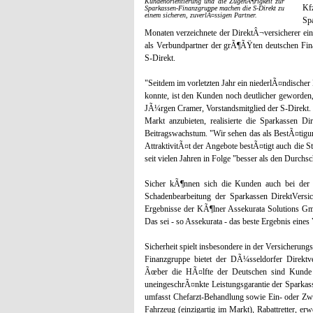
Kundenorientierung und die ZugehÃ¶rigkeit zur
Kf
Sparkassen-Finanzgruppe machen die S-Direkt zu
einem sicheren, zuverlÃ¤ssigen Partner.
Sp
Monaten verzeichnete der DirektÂ¬versicherer ei
als Verbundpartner der grÃ¶ÃŸten deutschen Fin
S-Direkt.
"Seitdem im vorletzten Jahr ein niederlÃ¤ndischer
konnte, ist den Kunden noch deutlicher geworden, w
JÃ¼rgen Cramer, Vorstandsmitglied der S-Direkt. 
Markt anzubieten, realisierte die Sparkassen Di
Beitragswachstum. "Wir sehen das als BestÃ¤tigu
AttraktivitÃ¤t der Angebote bestÃ¤tigt auch die St
seit vielen Jahren in Folge "besser als den Durchsc
Sicher kÃ¶nnen sich die Kunden auch bei der 
Schadenbearbeitung der Sparkassen DirektVersi
Ergebnisse der KÃ¶lner Assekurata Solutions Gm
Das sei - so Assekurata - das beste Ergebnis eines 
Sicherheit spielt insbesondere in der Versicherun
Finanzgruppe bietet der DÃ¼sseldorfer Direktv
Ãœber die HÃ¤lfte der Deutschen sind Kunde b
uneingeschrÃ¤nkte Leistungsgarantie der Sparkas
umfasst Chefarzt-Behandlung sowie Ein- oder Zwe
Fahrzeug (einzigartig im Markt), Rabattretter, erw