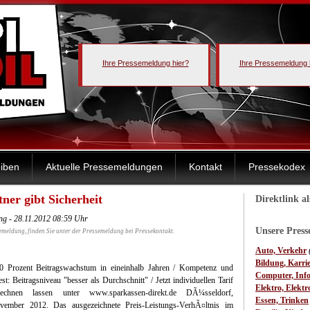
Ihre Pressemeldung hier?
Ihre Pressemeldung 
iben
Aktuelle Pressemeldungen
Kontakt
Pressekodex
ner gibt Sicherheit
Direktlink a
ng - 28.11.2012 08:59 Uhr
Unsere Pres
emeldung, finden Sie unter der Pressemeldung bei Pressekontakt.
Auto, Verkehr
Bildung, Karri
 50 Prozent Beitragswachstum in eineinhalb Jahren / Kompetenz und
Computer, Inf
t: Beitragsniveau "besser als Durchschnitt" / Jetzt individuellen Tarif
Elektro, Elektr
rechnen lassen unter www.sparkassen-direkt.de
DÃ¼sseldorf,
Essen, Trinken
vember 2012. Das ausgezeichnete Preis-Leistungs-VerhÃ¤ltnis im