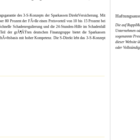
stungsgarantie des 3-S-Konzepts der Sparkassen DirektVersicherung. Mit
Haftungsauss
r 80 Prozent der FÃ¤lle einen Preisvorteil von 10 bis 15 Prozent bei
Die auf RuppiMa
Schnelle Schadenregulierung und die 24-Stunden-Hilfe im Schadenfall
Unternehmen ode
Teil der grÃ¶ÃŸten deutschen Finanzgruppe bietet die Sparkassen
sogenannte Press
chÃ¤ftsbasis mit hoher Kompetenz. Die S-Direkt lebt das 3-S-Konzept
dieser Website 
oder Vollständig