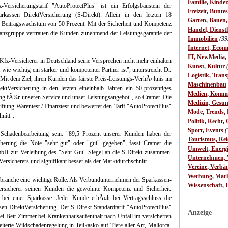
Familie, Kinde
z-Versicherungstarif "AutoProtectPlus" ist ein Erfolgsbaustein der
Freizeit, Bunte
arkassen DirektVersicherung (S-Direkt). Allein in den letzten 18
Garten, Bauen
n Beitragswachstum von 50 Prozent. Mit der Sicherheit und Kompetenz
Handel, Dienst
anzgruppe vertrauen die Kunden zunehmend der Leistungsgarantie der
Immobilien
(39
Internet, Ecom
IT, NewMedia,
 Kfz-Versicherer in Deutschland seine Versprechen nicht mehr einhalten
Kunst, Kultur
ie wichtig ein starker und kompetenter Partner ist", unterstreicht Dr.
Logistik, Trans
Mit dem Ziel, ihren Kunden das fairste Preis-Leistungs-VerhÃ¤ltnis im
Maschinenbau
rektVersicherung in den letzten eineinhalb Jahren ein 50-prozentiges
Medien, Komm
ng fÃ¼r unseren Service und unser Leistungsangebot", so Cramer. Die
Medizin, Gesun
iftung Warentest / Finanztest und bewertet den Tarif "AutoProtectPlus"
Mode, Trends, L
hnitt".
Politik, Recht, 
Sport, Events
(
Schadenbearbeitung sein. "89,5 Prozent unserer Kunden haben der
Tourismus, Rei
cherung die Note "sehr gut" oder "gut" gegeben", fasst Cramer die
Umwelt, Energ
bH zur Verleihung des "Sehr Gut"-Siegel an die S-Direkt zusammen.
Unternehmen, W
Versicherers und signifikant besser als der Marktdurchschnitt.
Vereine, Verbä
Werbung, Mark
gsbranche eine wichtige Rolle. Als Verbundunternehmen der Sparkassen-
Wissenschaft, 
ersicherer seinen Kunden die gewohnte Kompetenz und Sicherheit.
ei einer Sparkasse. Jeder Kunde erhÃ¤lt bei Vertragsschluss die
sen DirektVersicherung. Der S-Direkt-Standardtarif "AutoProtectPlus"
Anzeige
i-Bett-Zimmer bei Krankenhausaufenthalt nach Unfall im versicherten
eiterte Wildschadenregelung in Teilkasko auf Tiere aller Art, Mallorca-