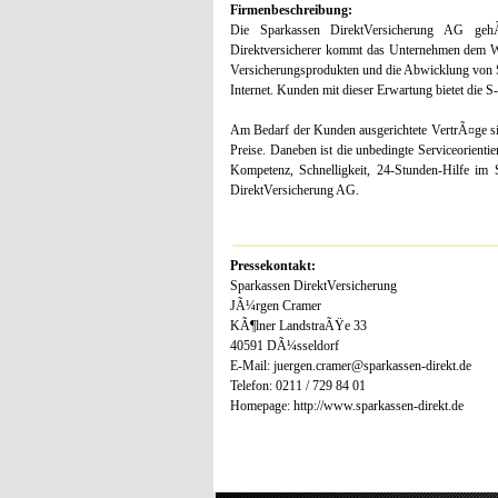
Firmenbeschreibung:
Die Sparkassen DirektVersicherung AG gehÃ¶
Direktversicherer kommt das Unternehmen dem 
Versicherungsprodukten und die Abwicklung von Sch
Internet. Kunden mit dieser Erwartung bietet die 
Am Bedarf der Kunden ausgerichtete VertrÃ¤ge si
Preise. Daneben ist die unbedingte Serviceorient
Kompetenz, Schnelligkeit, 24-Stunden-Hilfe im 
DirektVersicherung AG.
Pressekontakt:
Sparkassen DirektVersicherung
JÃ¼rgen Cramer
KÃ¶lner LandstraÃŸe 33
40591 DÃ¼sseldorf
E-Mail: juergen.cramer@sparkassen-direkt.de
Telefon: 0211 / 729 84 01
Homepage: http://www.sparkassen-direkt.de