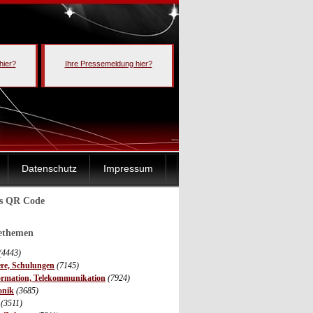
hier?
Ihre Pressemeldung hier?
Datenschutz
Impressum
ls QR Code
sethemen
(4443)
ere, Schulungen
(7145)
ormation, Telekommunikation
(7924)
onik
(3685)
(3511)