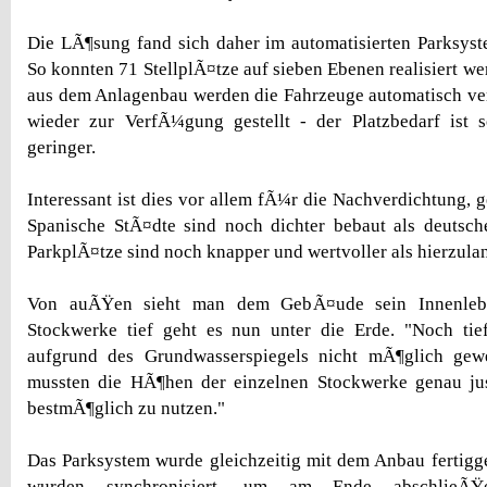
Die LÃ¶sung fand sich daher im automatisierten Parksyst
So konnten 71 StellplÃ¤tze auf sieben Ebenen realisiert w
aus dem Anlagenbau werden die Fahrzeuge automatisch ve
wieder zur VerfÃ¼gung gestellt - der Platzbedarf ist 
geringer.
Interessant ist dies vor allem fÃ¼r die Nachverdichtung, g
Spanische StÃ¤dte sind noch dichter bebaut als deutsch
ParkplÃ¤tze sind noch knapper und wertvoller als hierzula
Von auÃŸen sieht man dem GebÃ¤ude sein Innenlebe
Stockwerke tief geht es nun unter die Erde. "Noch ti
aufgrund des Grundwasserspiegels nicht mÃ¶glich gew
mussten die HÃ¶hen der einzelnen Stockwerke genau jus
bestmÃ¶glich zu nutzen."
Das Parksystem wurde gleichzeitig mit dem Anbau fertigge
wurden synchronisiert, um am Ende abschlieÃŸ