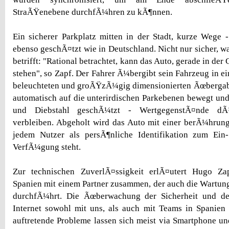
StraÃŸenebene durchfÃ¼hren zu kÃ¶nnen.
Ein sicherer Parkplatz mitten in der Stadt, kurze Wege 
ebenso geschÃ¤tzt wie in Deutschland. Nicht nur sicher, w
betrifft: "Rational betrachtet, kann das Auto, gerade in der C
stehen", so Zapf. Der Fahrer Ã¼bergibt sein Fahrzeug in e
beleuchteten und groÃŸzÃ¼gig dimensionierten Ãœbergab
automatisch auf die unterirdischen Parkebenen bewegt und 
und Diebstahl geschÃ¼tzt - WertgegenstÃ¤nde dÃ
verbleiben. Abgeholt wird das Auto mit einer berÃ¼hrung
jedem Nutzer als persÃ¶nliche Identifikation zum Ei
VerfÃ¼gung steht.
Zur technischen ZuverlÃ¤ssigkeit erlÃ¤utert Hugo Za
Spanien mit einem Partner zusammen, der auch die Wartun
durchfÃ¼hrt. Die Ãœberwachung der Sicherheit und de
Internet sowohl mit uns, als auch mit Teams in Spanien
auftretende Probleme lassen sich meist via Smartphone und