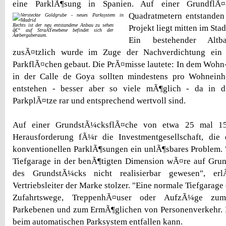
eine ParklÃ¶sung in Spanien. Auf einer Grundfl
Quadratmetern entstanden
Rechts ist der neu entstandene Anbau zu sehen
Projekt liegt mitten im St
â€“ auf StraÃŸenebene befindet sich der
Ãœbergaberaum.
Ein bestehender Altb
zusÃ¤tzlich wurde im Zuge der Nachverdichtung ein
ParkflÃ¤chen gebaut. Die PrÃ¤misse lautete: In dem Woh
in der Calle de Goya sollten mindestens pro Wohneinhe
entstehen - besser aber so viele mÃ¶glich - da in d
ParkplÃ¤tze rar und entsprechend wertvoll sind.
Auf einer GrundstÃ¼cksflÃ¤che von etwa 25 mal 15
Herausforderung fÃ¼r die Investmentgesellschaft, die
konventionellen ParklÃ¶sungen ein unlÃ¶sbares Problem.
Tiefgarage in der benÃ¶tigten Dimension wÃ¤re auf Grun
des GrundstÃ¼cks nicht realisierbar gewesen", erl
Vertriebsleiter der Marke stolzer. "Eine normale Tiefgarag
Zufahrtswege, TreppenhÃ¤user oder AufzÃ¼ge zum
Parkebenen und zum ErmÃ¶glichen von Personenverkehr. Ei
beim automatischen Parksystem entfallen kann.