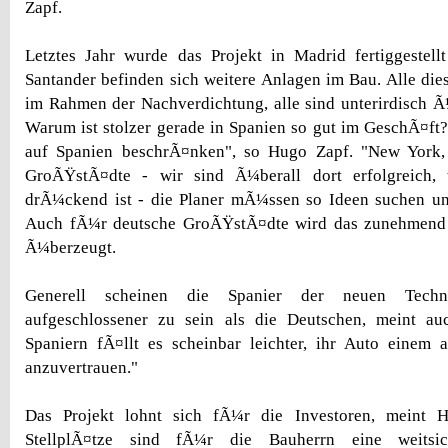
Zapf.
Letztes Jahr wurde das Projekt in Madrid fertiggestell
Santander befinden sich weitere Anlagen im Bau. Alle die
im Rahmen der Nachverdichtung, alle sind unterirdisch 
Warum ist stolzer gerade in Spanien so gut im GeschÃ¤ft
auf Spanien beschrÃ¤nken", so Hugo Zapf. "New York,
GroÃŸstÃ¤dte - wir sind Ã¼berall dort erfolgreich, 
drÃ¼ckend ist - die Planer mÃ¼ssen so Ideen suchen u
Auch fÃ¼r deutsche GroÃŸstÃ¤dte wird das zunehmend 
Ã¼berzeugt.
Generell scheinen die Spanier der neuen Techn
aufgeschlossener zu sein als die Deutschen, meint a
Spaniern fÃ¤llt es scheinbar leichter, ihr Auto einem 
anzuvertrauen."
Das Projekt lohnt sich fÃ¼r die Investoren, meint 
StellplÃ¤tze sind fÃ¼r die Bauherrn eine weitsich