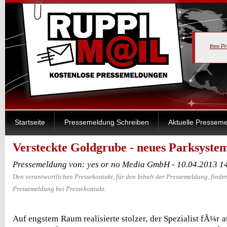
Ihre P
Startseite
Pressemeldung Schreiben
Aktuelle Pressem
Versteckte Goldgrube - neues Parksyste
Pressemeldung von: yes or no Media GmbH - 10.04.2013 1
Den verantwortlichen Pressekontakt, für den Inhalt der Pressemeldung, finden
Pressemeldung bei Pressekontakt.
Auf engstem Raum realisierte stolzer, der Spezialist fÃ¼r a