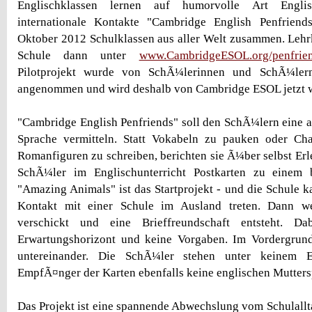
Englischklassen lernen auf humorvolle Art Engl
internationale Kontakte "Cambridge English Penfrien
Oktober 2012 Schulklassen aus aller Welt zusammen. Leh
Schule dann unter
www.CambridgeESOL.org/penfrie
Pilotprojekt wurde von SchÃ¼lerinnen und SchÃ¼ler
angenommen und wird deshalb von Cambridge ESOL jetzt w
"Cambridge English Penfriends" soll den SchÃ¼lern eine a
Sprache vermitteln. Statt Vokabeln zu pauken oder Cha
Romanfiguren zu schreiben, berichten sie Ã¼ber selbst Erle
SchÃ¼ler im Englischunterricht Postkarten zu einem
"Amazing Animals" ist das Startprojekt - und die Schule 
Kontakt mit einer Schule im Ausland treten. Dann we
verschickt und eine Brieffreundschaft entsteht. D
Erwartungshorizont und keine Vorgaben. Im Vordergrund
untereinander. Die SchÃ¼ler stehen unter keinem E
EmpfÃ¤nger der Karten ebenfalls keine englischen Muttersp
Das Projekt ist eine spannende Abwechslung vom Schulall