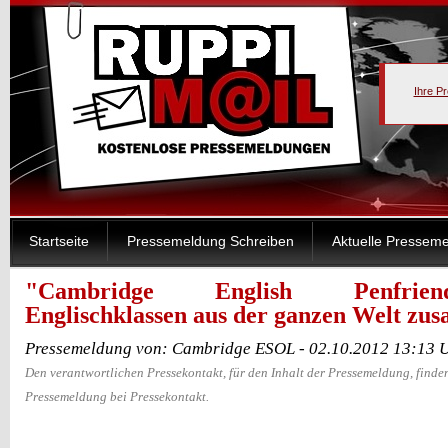
Ihre P
Startseite
Pressemeldung Schreiben
Aktuelle Pressem
"Cambridge English Penfrien
Englischklassen aus der ganzen Welt z
Pressemeldung von: Cambridge ESOL - 02.10.2012 13:13 
Den verantwortlichen Pressekontakt, für den Inhalt der Pressemeldung, finden
Pressemeldung bei Pressekontakt.