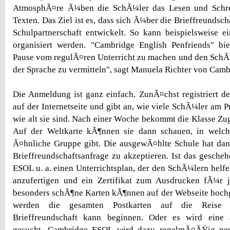
AtmosphÃ¤re Ã¼ben die SchÃ¼ler das Lesen und Schre
Texten. Das Ziel ist es, dass sich Ã¼ber die Brieffreundscha
Schulpartnerschaft entwickelt. So kann beispielsweise 
organisiert werden. "Cambridge English Penfriends" bie
Pause vom regulÃ¤ren Unterricht zu machen und den Sch
der Sprache zu vermitteln", sagt Manuela Richter von Cam
Die Anmeldung ist ganz einfach. ZunÃ¤chst registriert de
auf der Internetseite und gibt an, wie viele SchÃ¼ler am 
wie alt sie sind. Nach einer Woche bekommt die Klasse Zug
Auf der Weltkarte kÃ¶nnen sie dann schauen, in welc
Ã¤hnliche Gruppe gibt. Die ausgewÃ¤hlte Schule hat dan
Brieffreundschaftsanfrage zu akzeptieren. Ist das gesche
ESOL u. a. einen Unterrichtsplan, der den SchÃ¼lern helfen
anzufertigen und ein Zertifikat zum Ausdrucken fÃ¼r 
besonders schÃ¶ne Karten kÃ¶nnen auf der Webseite hoch
werden die gesamten Postkarten auf die Reise 
Brieffreundschaft kann beginnen. Oder es wird eine 
gesucht. Cambridge ESOL wird dazu regelmÃ¤ÃŸig ne