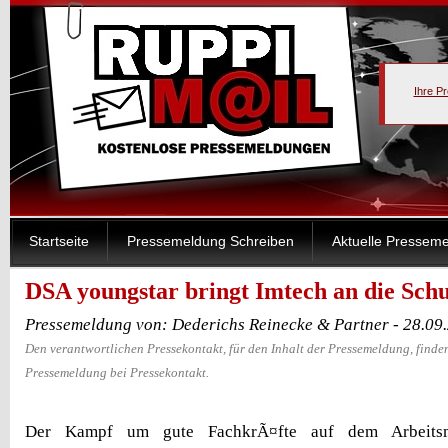
Ihre P
Startseite
Pressemeldung Schreiben
Aktuelle Pressem
DSA youngstar bringt Imtech an die Schu
Pressemeldung von: Dederichs Reinecke & Partner - 28.09
Den verantwortlichen Pressekontakt, für den Inhalt der Pressemeldung, finden
Pressemeldung bei Pressekontakt.
Der Kampf um gute FachkrÃ¤fte auf dem Arbeitsm