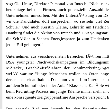
sagt Ole Hesse, Direktor Personal von Imtech. "Nicht nur
heutzutage bei den Firmen, auch potenzielle Auszubil
Unternehmen umworben. Mit der UnterstÃ¼tzung von DS
wir die Kandidaten dort ansprechen, wo sie sehr viel Zei
Schule." Und auch Kerstin Gleine, Lehrerin am Friedric
Hamburg findet die Aktion von Imtech und DSA youngstar
die SchÃ¼ler in Sachen Energiesparen ja zum Umdenken 
jeden Fall gelungen!"
Unternehmen aus verschiedensten Bereichen fÃ¼hren mittl
DSA youngstar Nachwuchskampagnen im Bildungsum
MÃ¼cke, GeschÃ¤ftsfÃ¼hrer der Schulmarketing-Age
weiÃŸ warum: "Junge Menschen wollen an Orten ange
denen sie sich aufhalten. Das kann virtuell im Internet sei
auf dem Schulhof oder in der Aula." Klassische KanÃ¤le wi
beim Recruiting-Prozess um junge Talente immer mehr in 
eine konsequente zielgruppenaffine Ansprache verspricht 
Das zentrale Ziel von Imtech ist, den Energieverb