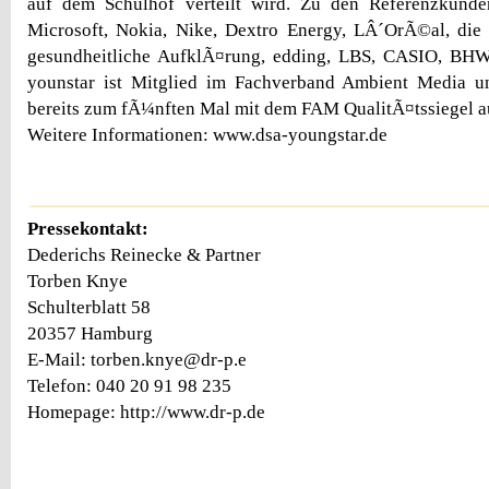
auf dem Schulhof verteilt wird. Zu den Referenzkund
Microsoft, Nokia, Nike, Dextro Energy, LÂ´OrÃ©al, die
gesundheitliche AufklÃ¤rung, edding, LBS, CASIO, B
younstar ist Mitglied im Fachverband Ambient Media 
bereits zum fÃ¼nften Mal mit dem FAM QualitÃ¤tssiegel a
Weitere Informationen: www.dsa-youngstar.de
Pressekontakt:
Dederichs Reinecke & Partner
Torben Knye
Schulterblatt 58
20357 Hamburg
E-Mail: torben.knye@dr-p.e
Telefon: 040 20 91 98 235
Homepage: http://www.dr-p.de