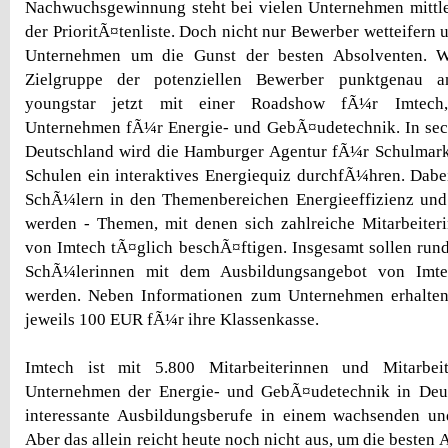
Nachwuchsgewinnung steht bei vielen Unternehmen mittle
der PrioritÃ¤tenliste. Doch nicht nur Bewerber wetteifern
Unternehmen um die Gunst der besten Absolventen. 
Zielgruppe der potenziellen Bewerber punktgenau a
youngstar jetzt mit einer Roadshow fÃ¼r Imtech
Unternehmen fÃ¼r Energie- und GebÃ¤udetechnik. In se
Deutschland wird die Hamburger Agentur fÃ¼r Schulmarke
Schulen ein interaktives Energiequiz durchfÃ¼hren. Dabe
SchÃ¼lern in den Themenbereichen Energieeffizienz und 
werden - Themen, mit denen sich zahlreiche Mitarbeiter
von Imtech tÃ¤glich beschÃ¤ftigen. Insgesamt sollen ru
SchÃ¼lerinnen mit dem Ausbildungsangebot von Imte
werden. Neben Informationen zum Unternehmen erhalten
jeweils 100 EUR fÃ¼r ihre Klassenkasse.
Imtech ist mit 5.800 Mitarbeiterinnen und Mitarbe
Unternehmen der Energie- und GebÃ¤udetechnik in Deut
interessante Ausbildungsberufe in einem wachsenden u
Aber das allein reicht heute noch nicht aus, um die beste