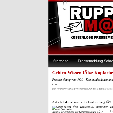
Startseite
Pressemeldung Schre
Gehirn-Wissen fÃ¼r Kopfarbei
Pressemeldung von: FQL - Kommunikationsmanage
Uhr
Den verantwortlichen Pressekontakt, für den Inhalt der Press
Aktuelle Erkenntnisse der Gehirnforschung fÃ¼r
zu
Da
Aktuelle Erkenntnisse der Gehirnforschung fÃ¼r