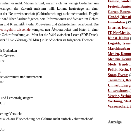
Familie, Kinde
r sehen es nicht. Mit ein Grund, warum sich nur wenige Gedanken um
Freizeit, Bunte
erungen der Zukunft meistern will, kommt heutzutage an einer
Garten, Bauen
n der Neurowissenschaft (Gehirnforschung) nicht mehr vorbei. Es gibt
Handel, Dienst
die darÃ¼ber Auskunft geben, wie Informationen und Wissen im Gehirn
Immobilien
(39
n und KreativitÃ¤t oder Motivation und Zufriedenheit verarbeitet. Die
Internet, Ecom
ww.gehirn-wissen.de
komplett neu Ã¼berarbeitet und bietet in einer
IT, NewMedia,
r Gehirnforschung an. Man hat die Wahl zwischen Lesen (PDF-Datei),
Kunst, Kultur
oder "Live"-Vortrag (60 Min.) in MÃ¼nchen zu folgenden Themen:
Logistik, Trans
Maschinenbau
ch Gedanken
Medien, Komm
es Gehirns
Medizin, Gesun
Uhr
Mode, Trends, L
Politik, Recht, 
n
Sport, Events
(
e wahrnimmt und interpretiert
Tourismus, Rei
Uhr
Umwelt, Energ
Unternehmen, W
Vereine, Verbä
und Lernerfolg steigern
Werbung, Mark
 Uhr
Wissenschaft, 
erungsVersuche
st auch aus Blickrichtung des Gehirns nicht einfach - aber machbar!
Anzeige
 Uhr