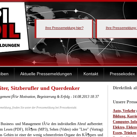
Ihre Pressemeldung hier?
Ihre Pressemeldung 
iben
Aktuelle Pressemeldungen
Kontakt
Pressekodex
ter, Sitzberufler und Querdenker
Direktlink a
ment fÃ¼r Motivation, Begeisterung & Erfolg - 14.08.2013 18:37
Unsere Pres
emeldung, finden Sie unter der Pressemeldung bei Pressekontakt.
Auto, Verkehr
Bildung, Karri
Computer, Inf
 Business und Management fÃ¼r den individuellen Abruf aufbereitet:
Elektro, Elektr
m Lesen (PDF), HÃ¶ren (MP3), Sehen (Video) oder "Live" (Vortrag)
Essen, Trinken
s Gehirn ist einer der wenig schmerzfreien Organe des KÃ¶rpers und