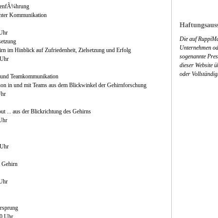
henfÃ¼hrung
chter Kommunikation
Haftungsauss
 Uhr
Die auf RuppiMa
setzung
Unternehmen ode
irn im Hinblick auf Zufriedenheit, Zielsetzung und Erfolg
sogenannte Press
 Uhr
dieser Website 
oder Vollständig
it und Teamkommunikation
n in und mit Teams aus dem Blickwinkel der Gehirnforschung
Uhr
t ... aus der Blickrichtung des Gehirns
Uhr
 Uhr
 Gehirn
 Uhr
Ursprung
30 Uhr