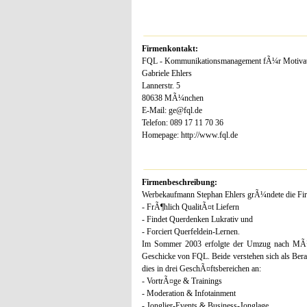
Firmenkontakt:
FQL - Kommunikationsmanagement fÃ¼r Motivati
Gabriele Ehlers
Lannerstr. 5
80638 MÃ¼nchen
E-Mail: ge@fql.de
Telefon: 089 17 11 70 36
Homepage: http://www.fql.de
Firmenbeschreibung:
Werbekaufmann Stephan Ehlers grÃ¼ndete die Fi
- FrÃ¶hlich QualitÃ¤t Liefern
- Findet Querdenken Lukrativ und
- Forciert Querfeldein-Lernen.
Im Sommer 2003 erfolgte der Umzug nach MÃ¼n
Geschicke von FQL. Beide verstehen sich als Bera
dies in drei GeschÃ¤ftsbereichen an:
- VortrÃ¤ge & Trainings
- Moderation & Infotainment
- Jonglier-Events & Business-Jonglage