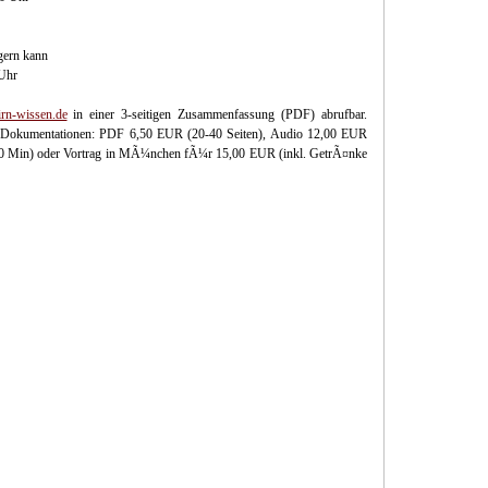
gern kann
 Uhr
rn-wissen.de
in einer 3-seitigen Zusammenfassung (PDF) abrufbar.
he Dokumentationen: PDF 6,50 EUR (20-40 Seiten), Audio 12,00 EUR
0 Min) oder Vortrag in MÃ¼nchen fÃ¼r 15,00 EUR (inkl. GetrÃ¤nke