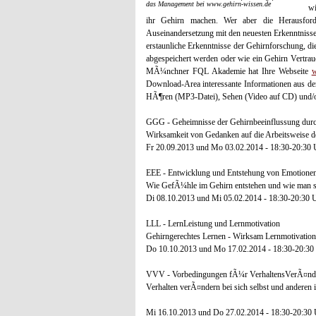
das Management bei www.gehirn-wissen.de
wi
ihr Gehirn machen. Wer aber die Herausford
Auseinandersetzung mit den neuesten Erkenntnisse
erstaunliche Erkenntnisse der Gehirnforschung, 
abgespeichert werden oder wie ein Gehirn Vertraue
MÃ¼nchner FQL Akademie hat Ihre Webseite
w
Download-Area interessante Informationen aus de
HÃ¶ren (MP3-Datei), Sehen (Video auf CD) und/
GGG - Geheimnisse der Gehirnbeeinflussung dur
Wirksamkeit von Gedanken auf die Arbeitsweise d
Fr 20.09.2013 und Mo 03.02.2014 - 18:30-20:30 
EEE - Entwicklung und Entstehung von Emotione
Wie GefÃ¼hle im Gehirn entstehen und wie man si
Di 08.10.2013 und Mi 05.02.2014 - 18:30-20:30 
LLL - LernLeistung und Lernmotivation
Gehirngerechtes Lernen - Wirksam Lernmotivation 
Do 10.10.2013 und Mo 17.02.2014 - 18:30-20:30
VVV - Vorbedingungen fÃ¼r VerhaltensVerÃ¤nd
Verhalten verÃ¤ndern bei sich selbst und anderen i
Mi 16.10.2013 und Do 27.02.2014 - 18:30-20:30