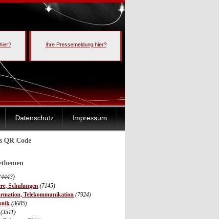
hier?
Ihre Pressemeldung hier?
Datenschutz
Impressum
ls QR Code
sethemen
(4443)
ere, Schulungen
(7145)
ormation, Telekommunikation
(7924)
onik
(3685)
(3511)