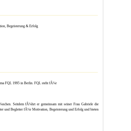
on, Begeisterung & Erfolg
rma FQL 1995 in Berlin. FQL steht fÃ¼r
chen. Seitdem fÃ¼hrt er gemeinsam mit seiner Frau Gabriele die
ter und Begleiter fÃ¼r Motivation, Begeisterung und Erfolg und bieten