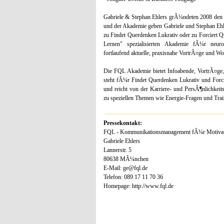
Gabriele & Stephan Ehlers grÃ¼ndeten 2008 den
und der Akademie geben Gabriele und Stephan Ehl
zu Findet Querdenken Lukrativ oder zu Forciert Qu
Lernen" spezialisierten Akademie fÃ¼r neur
fortlaufend aktuelle, praxisnahe VortrÃ¤ge und 
Die FQL Akademie bietet Infoabende, VortrÃ¤ge
steht fÃ¼r Findet Querdenken Lukrativ und Forci
und reicht von der Karriere- und PersÃ¶nlichkei
zu speziellen Themen wie Energie-Fragen und Tra
Pressekontakt:
FQL - Kommunikationsmanagement fÃ¼r Motivati
Gabriele Ehlers
Lannerstr. 5
80638 MÃ¼nchen
E-Mail: ge@fql.de
Telefon: 089 17 11 70 36
Homepage: http://www.fql.de