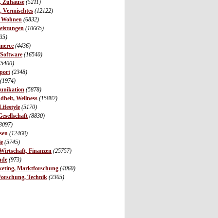
r, Zuhause
(5211)
s, Vermischtes
(12122)
, Wohnen
(6832)
leistungen
(10665)
35)
merce
(4436)
 Software
(16540)
(5400)
port
(2348)
(1974)
unikation
(5878)
dheit, Wellness
(15882)
ifestyle
(5170)
Gesellschaft
(8830)
3097)
sen
(12468)
ie
(5745)
irtschaft, Finanzen
(25757)
nde
(973)
eting, Marktforschung
(4060)
Forschung, Technik
(2305)