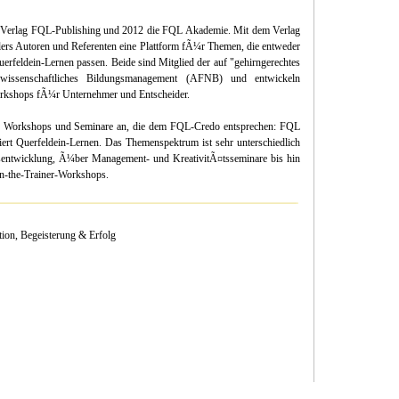
 Verlag FQL-Publishing und 2012 die FQL Akademie. Mit dem Verlag
ers Autoren und Referenten eine Plattform fÃ¼r Themen, die entweder
erfeldein-Lernen passen. Beide sind Mitglied der auf "gehirngerechtes
owissenschaftliches Bildungsmanagement (AFNB) und entwickeln
Workshops fÃ¼r Unternehmer und Entscheider.
, Workshops und Seminare an, die dem FQL-Credo entsprechen: FQL
ert Querfeldein-Lernen. Das Themenspektrum ist sehr unterschiedlich
tsentwicklung, Ã¼ber Management- und KreativitÃ¤tsseminare bis hin
in-the-Trainer-Workshops.
on, Begeisterung & Erfolg