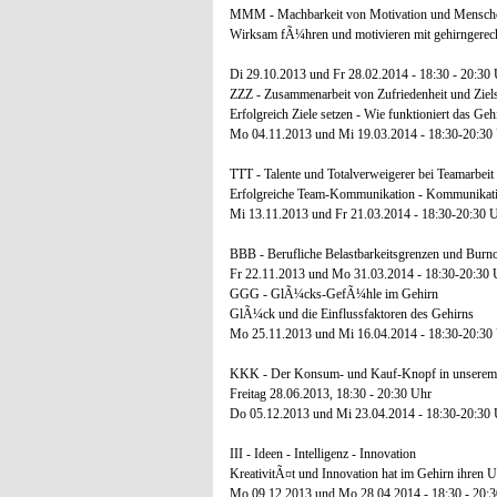
MMM - Machbarkeit von Motivation und Mensc
Wirksam fÃ¼hren und motivieren mit gehirngere
Di 29.10.2013 und Fr 28.02.2014 - 18:30 - 20:30
ZZZ - Zusammenarbeit von Zufriedenheit und Ziel
Erfolgreich Ziele setzen - Wie funktioniert das Geh
Mo 04.11.2013 und Mi 19.03.2014 - 18:30-20:30
TTT - Talente und Totalverweigerer bei Teamarbe
Erfolgreiche Team-Kommunikation - Kommunikatio
Mi 13.11.2013 und Fr 21.03.2014 - 18:30-20:30 
BBB - Berufliche Belastbarkeitsgrenzen und Burnou
Fr 22.11.2013 und Mo 31.03.2014 - 18:30-20:30 
GGG - GlÃ¼cks-GefÃ¼hle im Gehirn
GlÃ¼ck und die Einflussfaktoren des Gehirns
Mo 25.11.2013 und Mi 16.04.2014 - 18:30-20:30
KKK - Der Konsum- und Kauf-Knopf in unserem
Freitag 28.06.2013, 18:30 - 20:30 Uhr
Do 05.12.2013 und Mi 23.04.2014 - 18:30-20:30
III - Ideen - Intelligenz - Innovation
KreativitÃ¤t und Innovation hat im Gehirn ihren 
Mo 09.12.2013 und Mo 28.04.2014 - 18:30 - 20: