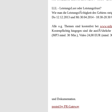
LLL - LeistungsLust oder Leistungsfrust?
Wie man die LeistungsfÃ¤higkeit des Gehirns stei
Do 12.12.2013 und Mi 30.04.2014 - 18:30-20:30
Alle o.g. Themen sind kostenfrei bei
www.gehi
Kostenpflichtig hingegen sind die ausfÃ¼hrlic
(MP3 mind. 30 Min.), Video 24,00 EUR (mind. 3
und Dokumentation.
posted by PR-Gateway