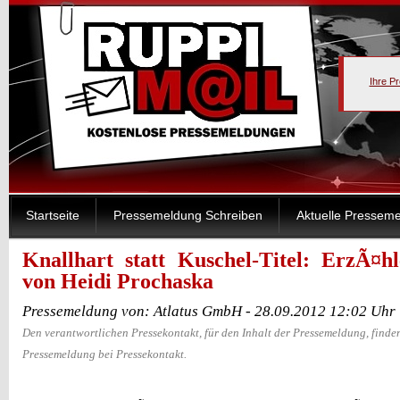
Ihre P
Startseite
Pressemeldung Schreiben
Aktuelle Pressem
Knallhart statt Kuschel-Titel: ErzÃ¤h
von Heidi Prochaska
Pressemeldung von: Atlatus GmbH - 28.09.2012 12:02 Uhr
Den verantwortlichen Pressekontakt, für den Inhalt der Pressemeldung, finden
Pressemeldung bei Pressekontakt.