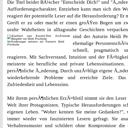
Die Titel beider BÃ¼cher "Entscheide Dich!" und "Ã„nder
Aufforderungscharakter. Entziehen kann man sich den Wo
reagiert der potentielle Leser auf die Herausforderung? Er 
Greift er zu oder macht er einen groÃŸen Bogen um z
uralte Wahrheiten in alltagsnahe Geschichten verpack
sind der Autorin Heidi P
VerÃ¤nderungen meistern mit Trainerin Heidi
ehemalige PersonenschÃ¼tz
Prochaska
schnell, pragmatisch 
reagieren. Mit Sachverstand, Intuition und der FÃ¤higkeit
meisterte sie berufliche und private Lebenssituationen.
persÃ¶nliche Ã„nderung. Durch unzÃ¤hlige eigene Ã„nderu
wiederkehrende Probleme und erreichte Ziele. Das
Zufriedenheit und Lebenssinn.
Mit ihrem persÃ¶nlichen ErzÃ¤hlstil nimmt sie den Leser 
Welt ihrer Protagonisten. Typische Herausforderungen 
eigenen Leben. "Woher kennen Sie meine Gedanken?", 
immer wieder von faszinierten Lesern gefragt. Sie ana
Verhaltensmuster und schildert ohne Kompromisse die 