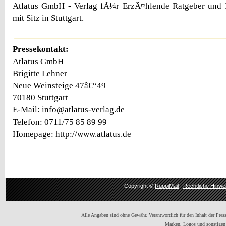
Atlatus GmbH - Verlag fÃ¼r ErzÃ¤hlende Ratgeber und Il
mit Sitz in Stuttgart.
Pressekontakt:
Atlatus GmbH
Brigitte Lehner
Neue Weinsteige 47â€“49
70180 Stuttgart
E-Mail: info@atlatus-verlag.de
Telefon: 0711/75 85 89 99
Homepage: http://www.atlatus.de
Copyright ©
RuppiMail
|
Rechtliche Hinwe
Alle Angaben sind ohne Gewähr. Verantwortlich für den Inhalt der Presse
Marken, Logos und sonstigen 