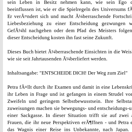
sein Leben in Besitz nehmen kann, wie sein Ego d
beeinflussen ist, wie er die Spielregeln des Universums f
Er verÃ¤ndert sich und macht Ã¼berraschende Fortschrit
Liebesbeziehung zu einer Entscheidung gezwungen w
GefÃ¼hl nachgehen oder dem Pfad des Meisters folge
dieser Entscheidung kosten ihn fast seine Zukunft.
Dieses Buch bietet Ã¼berraschende Einsichten in die Weish
wie sie seit Jahrtausenden Ã¼berliefert werden.
Inhaltsangabe: "ENTSCHEIDE DICH! Der Weg zum Ziel"
Petra fÃ¤llt durch ihr Examen und damit in eine Lebenskris
ihr Leben in Frage und ist gefangen in einem Strudel v
Zweifeln und geringem Selbstbewusstsein. Ihre Selbst
zuweisungen machen sie bewegungs- und entscheidungs-un
einer Sackgasse. In dieser Situation trifft sie auf zw
Frauen, die ihr neue Perspektiven erÃ¶ffnen - und Petra 
das Wagnis einer Reise ins Unbekannte, nach Japan. D