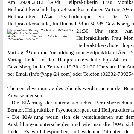
Am 29.08.2013 lÃ¤dt Heilpraktikerin Frau Monik
Heilpraktikerschule hpp-24 zum kostenlosen Vortrag Ã¼b
Heilpraktiker fÃ¼r Psychotherapie ein. Der Vor
Heilpraktikerschule, Im Himmel 38 in 58285 Gevelsberg in
21:30 Uhr statt.
Am 
Monika L. Loettgen Leiterin der
Heilpraktikerin Frau Mon
Heilpraktikerschule hpp24
Heilpraktikerschule hpp
Vortrag Ã¼ber die Ausbildung zum Heilpraktiker fÃ¼r Ps
Vortag findet in der Heilpraktikerschule hpp-24 Im 
Gevelsberg in der Zeit von 19:30 - 21:30 Uhr statt. Um A
per Email (info@hpp-24.com) oder Telefon (02332-709254
Themenschwerpunkte des Abends werden neben der Bean
Anwesender sein:
- Die KlÃ¤rung der unterschiedlichen Berufsbezeichnun
Berater, Heilpraktiker, Psychotherapeut und Heilpraktiker 
- Die KlÃ¤rung worin sich die verschiedenen auf de
Ausbildungen unterscheiden und wie man die fÃ¼r sich
findet. Es wird besprochen, mit welchen Patienten der 