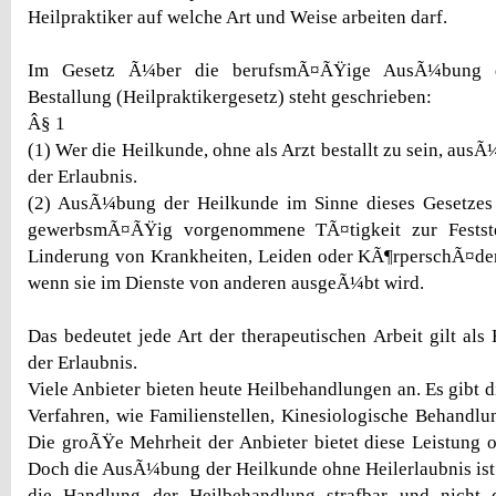
Heilpraktiker auf welche Art und Weise arbeiten darf.
Im Gesetz Ã¼ber die berufsmÃ¤ÃŸige AusÃ¼bung d
Bestallung (Heilpraktikergesetz) steht geschrieben:
Â§ 1
(1) Wer die Heilkunde, ohne als Arzt bestallt zu sein, ausÃ
der Erlaubnis.
(2) AusÃ¼bung der Heilkunde im Sinne dieses Gesetzes i
gewerbsmÃ¤ÃŸig vorgenommene TÃ¤tigkeit zur Festste
Linderung von Krankheiten, Leiden oder KÃ¶rperschÃ¤de
wenn sie im Dienste von anderen ausgeÃ¼bt wird.
Das bedeutet jede Art der therapeutischen Arbeit gilt als
der Erlaubnis.
Viele Anbieter bieten heute Heilbehandlungen an. Es gibt d
Verfahren, wie Familienstellen, Kinesiologische Behandlu
Die groÃŸe Mehrheit der Anbieter bietet diese Leistung o
Doch die AusÃ¼bung der Heilkunde ohne Heilerlaubnis ist s
die Handlung der Heilbehandlung strafbar und nicht 