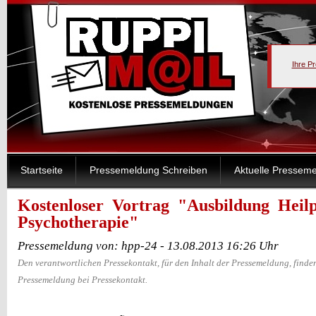
Ihre P
Startseite
Pressemeldung Schreiben
Aktuelle Pressem
Kostenloser Vortrag "Ausbildung Heil
Psychotherapie"
Pressemeldung von: hpp-24 - 13.08.2013 16:26 Uhr
Den verantwortlichen Pressekontakt, für den Inhalt der Pressemeldung, finden
Pressemeldung bei Pressekontakt.