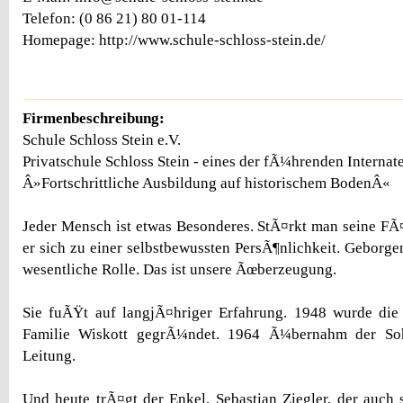
Telefon: (0 86 21) 80 01-114
Homepage: http://www.schule-schloss-stein.de/
Firmenbeschreibung:
Schule Schloss Stein e.V.
Privatschule Schloss Stein - eines der fÃ¼hrenden Internat
Â»Fortschrittliche Ausbildung auf historischem BodenÂ«
Jeder Mensch ist etwas Besonderes. StÃ¤rkt man seine FÃ¤
er sich zu einer selbstbewussten PersÃ¶nlichkeit. Geborgen
wesentliche Rolle. Das ist unsere Ãœberzeugung.
Sie fuÃŸt auf langjÃ¤hriger Erfahrung. 1948 wurde die 
Familie Wiskott gegrÃ¼ndet. 1964 Ã¼bernahm der Sohn
Leitung.
Und heute trÃ¤gt der Enkel, Sebastian Ziegler, der auch s