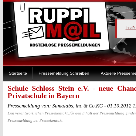
Ihre P
Startseite
Pressemeldung Schreiben
Aktuelle Pressem
Schule Schloss Stein e.V. - neue Chan
Privatschule in Bayern
Pressemeldung von: Sumalabs, inc & Co.KG - 01.10.2012 
Den verantwortlichen Pressekontakt, für den Inhalt der Pressemeldung, finden
Pressemeldung bei Pressekontakt.