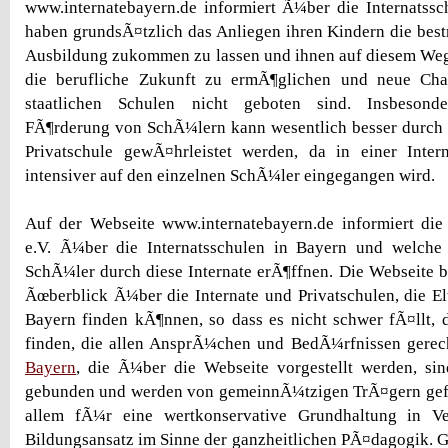
www.internatebayern.de informiert Ã¼ber die Internatssc
haben grundsÃ¤tzlich das Anliegen ihren Kindern die bes
Ausbildung zukommen zu lassen und ihnen auf diesem Wege
die berufliche Zukunft zu ermÃ¶glichen und neue Cha
staatlichen Schulen nicht geboten sind. Insbesonde
FÃ¶rderung von SchÃ¼lern kann wesentlich besser durch e
Privatschule gewÃ¤hrleistet werden, da in einer Intern
intensiver auf den einzelnen SchÃ¼ler eingegangen wird.
Auf der Webseite www.internatebayern.de informiert die
e.V. Ã¼ber die Internatsschulen in Bayern und welche
SchÃ¼ler durch diese Internate erÃ¶ffnen. Die Webseite bi
Ãœberblick Ã¼ber die Internate und Privatschulen, die E
Bayern finden kÃ¶nnen, so dass es nicht schwer fÃ¤llt, d
finden, die allen AnsprÃ¼chen und BedÃ¼rfnissen gerec
Bayern
, die Ã¼ber die Webseite vorgestellt werden, sin
gebunden und werden von gemeinnÃ¼tzigen TrÃ¤gern gefÃ
allem fÃ¼r eine wertkonservative Grundhaltung in V
Bildungsansatz im Sinne der ganzheitlichen PÃ¤dagogik. 