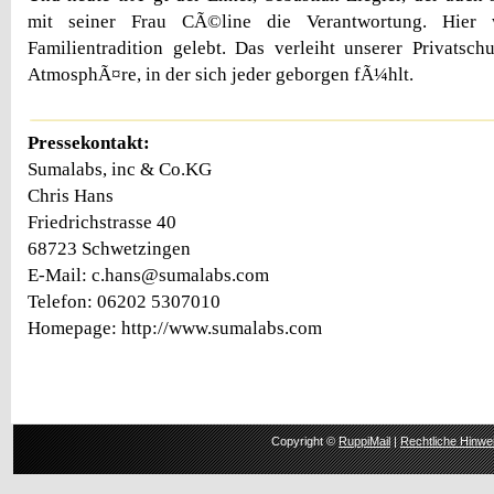
mit seiner Frau CÃ©line die Verantwortung. Hier w
Familientradition gelebt. Das verleiht unserer Privatsch
AtmosphÃ¤re, in der sich jeder geborgen fÃ¼hlt.
Pressekontakt:
Sumalabs, inc & Co.KG
Chris Hans
Friedrichstrasse 40
68723 Schwetzingen
E-Mail: c.hans@sumalabs.com
Telefon: 06202 5307010
Homepage: http://www.sumalabs.com
Copyright ©
RuppiMail
|
Rechtliche Hinwe