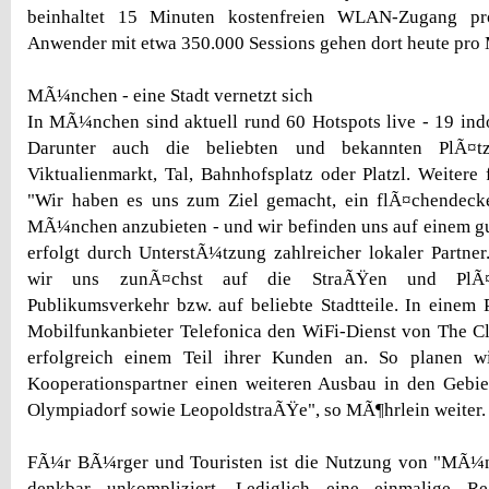
beinhaltet 15 Minuten kostenfreien WLAN-Zugang pr
Anwender mit etwa 350.000 Sessions gehen dort heute pro 
MÃ¼nchen - eine Stadt vernetzt sich
In MÃ¼nchen sind aktuell rund 60 Hotspots live - 19 ind
Darunter auch die beliebten und bekannten PlÃ¤tz
Viktualienmarkt, Tal, Bahnhofsplatz oder Platzl. Weitere 
"Wir haben es uns zum Ziel gemacht, ein flÃ¤chendec
MÃ¼nchen anzubieten - und wir befinden uns auf einem g
erfolgt durch UnterstÃ¼tzung zahlreicher lokaler Partner
wir uns zunÃ¤chst auf die StraÃŸen und PlÃ
Publikumsverkehr bzw. auf beliebte Stadtteile. In einem P
Mobilfunkanbieter Telefonica den WiFi-Dienst von The C
erfolgreich einem Teil ihrer Kunden an. So planen w
Kooperationspartner einen weiteren Ausbau in den Gebie
Olympiadorf sowie LeopoldstraÃŸe", so MÃ¶hrlein weiter.
FÃ¼r BÃ¼rger und Touristen ist die Nutzung von "MÃ¼n
denkbar unkompliziert. Lediglich eine einmalige Re