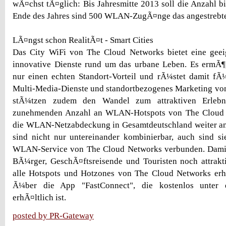
wÃ¤chst tÃ¤glich: Bis Jahresmitte 2013 soll die Anzahl bi
Ende des Jahres sind 500 WLAN-ZugÃ¤nge das angestrebte
LÃ¤ngst schon RealitÃ¤t - Smart Cities
Das City WiFi von The Cloud Networks bietet eine geei
innovative Dienste rund um das urbane Leben. Es ermÃ¶g
nur einen echten Standort-Vorteil und rÃ¼stet damit fÃ
Multi-Media-Dienste und standortbezogenes Marketing vo
stÃ¼tzen zudem den Wandel zum attraktiven Erlebni
zunehmenden Anzahl an WLAN-Hotspots von The Cloud N
die WLAN-Netzabdeckung in Gesamtdeutschland weiter an.
sind nicht nur untereinander kombinierbar, auch sind s
WLAN-Service von The Cloud Networks verbunden. Damit
BÃ¼rger, GeschÃ¤ftsreisende und Touristen noch attrakt
alle Hotspots und Hotzones von The Cloud Networks erh
Ã¼ber die App "FastConnect", die kostenlos unter d
erhÃ¤ltlich ist.
posted by PR-Gateway