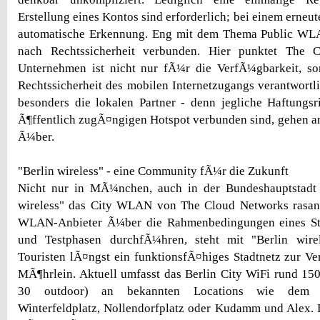
Erstellung eines Kontos sind erforderlich; bei einem erneute
automatische Erkennung. Eng mit dem Thema Public WLA
nach Rechtssicherheit verbunden. Hier punktet The 
Unternehmen ist nicht nur fÃ¼r die VerfÃ¼gbarkeit, s
Rechtssicherheit des mobilen Internetzugangs verantwortli
besonders die lokalen Partner - denn jegliche Haftungsr
Ã¶ffentlich zugÃ¤ngigen Hotspot verbunden sind, gehen 
Ã¼ber.
"Berlin wireless" - eine Community fÃ¼r die Zukunft
Nicht nur in MÃ¼nchen, auch in der Bundeshauptstadt
wireless" das City WLAN von The Cloud Networks rasa
WLAN-Anbieter Ã¼ber die Rahmenbedingungen eines Sta
und Testphasen durchfÃ¼hren, steht mit "Berlin wir
Touristen lÃ¤ngst ein funktionsfÃ¤higes Stadtnetz zur 
MÃ¶hrlein. Aktuell umfasst das Berlin City WiFi rund 150
30 outdoor) an bekannten Locations wie dem 
Winterfeldplatz, Nollendorfplatz oder Kudamm und Alex. 