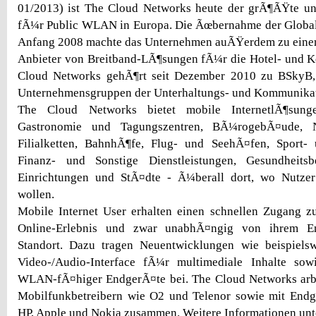
01/2013) ist The Cloud Networks heute der grÃ¶ÃŸte u
fÃ¼r Public WLAN in Europa. Die Ãœbernahme der Glob
Anfang 2008 machte das Unternehmen auÃŸerdem zu eine
Anbieter von Breitband-LÃ¶sungen fÃ¼r die Hotel- und K
Cloud Networks gehÃ¶rt seit Dezember 2010 zu BSkyB,
Unternehmensgruppen der Unterhaltungs- und Kommunikat
The Cloud Networks bietet mobile InternetlÃ¶sunge
Gastronomie und Tagungszentren, BÃ¼rogebÃ¤ude, N
Filialketten, BahnhÃ¶fe, Flug- und SeehÃ¤fen, Sport- 
Finanz- und Sonstige Dienstleistungen, Gesundheitsbe
Einrichtungen und StÃ¤dte - Ã¼berall dort, wo Nutze
wollen.
Mobile Internet User erhalten einen schnellen Zugang z
Online-Erlebnis und zwar unabhÃ¤ngig von ihrem E
Standort. Dazu tragen Neuentwicklungen wie beispielswe
Video-/Audio-Interface fÃ¼r multimediale Inhalte sow
WLAN-fÃ¤higer EndgerÃ¤te bei. The Cloud Networks arb
Mobilfunkbetreibern wie O2 und Telenor sowie mit Endge
HP, Apple und Nokia zusammen. Weitere Informationen unt