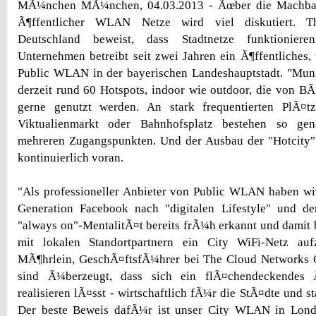
MÃ¼nchen MÃ¼nchen, 04.03.2013 - Ãœber die Machbar
Ã¶ffentlicher WLAN Netze wird viel diskutiert. 
Deutschland beweist, dass Stadtnetze funktionie
Unternehmen betreibt seit zwei Jahren ein Ã¶ffentliches, 
Public WLAN in der bayerischen Landeshauptstadt. "Muni
derzeit rund 60 Hotspots, indoor wie outdoor, die von B
gerne genutzt werden. An stark frequentierten PlÃ¤t
Viktualienmarkt oder Bahnhofsplatz bestehen so ge
mehreren Zugangspunkten. Und der Ausbau der "Hotcity
kontinuierlich voran.
"Als professioneller Anbieter von Public WLAN haben wi
Generation Facebook nach "digitalen Lifestyle" und d
"always on"-MentalitÃ¤t bereits frÃ¼h erkannt und dami
mit lokalen Standortpartnern ein City WiFi-Netz au
MÃ¶hrlein, GeschÃ¤ftsfÃ¼hrer bei The Cloud Networks
sind Ã¼berzeugt, dass sich ein flÃ¤chendeckendes 
realisieren lÃ¤sst - wirtschaftlich fÃ¼r die StÃ¤dte und s
Der beste Beweis dafÃ¼r ist unser City WLAN in Lond