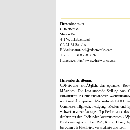
Firmenkontakt:
CDNetworks
Sharon Bell
441 W. Trimble Road
CA 95131 San Jose
E-Mail: sharon.bell@cdnetworks.com
Telefon: +1 408 228 3376
Homepage: http://www.cdnetworks.com
Firmenbeschreibung:
CDNetworks ermÃ¶glicht den optimalen Betrie
MÃ¤rkten. Die herausragende Stellung von C
Infrastruktur in China und anderen WachstumsmÃ
und GeschÃ¤ftspartner fÃ¼r mehr als 1200 Unter
Commerce, Hightech, Fertigung, Medien und Sp
weltweiten zuverlÃ¤ssigen Top-Performance, das
direkter mit den Endkunden kommunizieren kÃ
Niederlassungen in den USA, Korea, China, Ja
besuchen Sie bitte: http://www.cdnetworks.com.