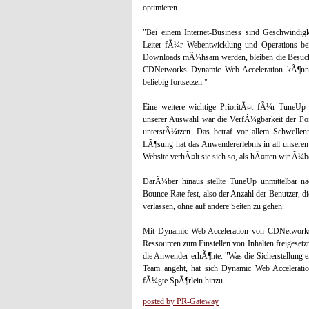
optimieren.
"Bei einem Internet-Business sind Geschwindigk
Leiter fÃ¼r Webentwicklung und Operations bei
Downloads mÃ¼hsam werden, bleiben die Besucher 
CDNetworks Dynamic Web Acceleration kÃ¶nnen
beliebig fortsetzen."
Eine weitere wichtige PrioritÃ¤t fÃ¼r TuneUp 
unserer Auswahl war die VerfÃ¼gbarkeit der Po
unterstÃ¼tzen. Das betraf vor allem Schwelle
LÃ¶sung hat das Anwendererlebnis in all unseren
Website verhÃ¤lt sie sich so, als hÃ¤tten wir Ã¼b
DarÃ¼ber hinaus stellte TuneUp unmittelbar n
Bounce-Rate fest, also der Anzahl der Benutzer, d
verlassen, ohne auf andere Seiten zu gehen.
Mit Dynamic Web Acceleration von CDNetworks
Ressourcen zum Einstellen von Inhalten freigesetz
die Anwender erhÃ¶hte. "Was die Sicherstellung 
Team angeht, hat sich Dynamic Web Accelera
fÃ¼gte SpÃ¶rlein hinzu.
posted by PR-Gateway