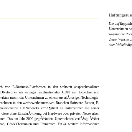
Haftungsauss
Die auf RuppiMa
Unternehmen ode
sogenannte Press
dieser Website 
oder Vollständig
b von E-Business-Plattformen in den weltweit anspruchsvollsten
DNetworks als einziges multinationales CDN mit Expertise und
¤rkten macht das Unternehmen zu einem zuverlÃ¤ssigen Technologie-
nehmen in den wettbewerbsintensiven Branchen Software, Reisen, E-
ieleindustrie. CDNetworks ermÃ¶glicht es Unternehmen mit seiner
s diese ohne EinschrÃ¤nkung bei Hardware oder privaten Netzwerken
¶nnen. Das im Jahr 2000 gegrÃ¼ndete Unternehmen verfÃ¼gt Ã¼ber
pan, GroÃŸbritannien und Frankreich. FÃ¼r weitere Informationen