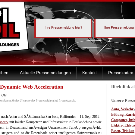
Ihre Pressemeldung hier?
Ihre Pressemeldung 
iben
Aktuelle Pressemeldungen
Kontakt
Pressekodex
 Dynamic Web Acceleration
Direktlink a
0 Uhr
Unsere Pres
emeldung, finden Sie unter der Pressemeldung bei Pressekontakt.
Auto, Verkehr
Bildung, Karri
ach Asien und SÃ¼damerika San Jose, Kalifornien - 11. Sep. 2012 -
Computer, Inf
tzwerk
mit lokaler Kompetenz und Infrastruktur in Festlandchina sowie
Elektro, Elektr
dem in Deutschland ansÃ¤ssigen Unternehmen TuneUp ausgewÃ¤hlt,
Essen, Trinken
 steigern und so die Downloads seiner intelligenten Softwaretools zu