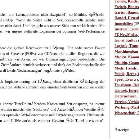
Familie, Kinde
Freizeit, Bunte
Garten, Bauen
eits- und Latenzprobleme nicht akzeptabel", so Matthias SpÃ¶rlein,
Handel, Dienst
TuneUp. "Wenn die Seiten nicht in Sekundenschnelle geladen oder
Immobilien
(39
nicht dabei. Und das geht aus unserer Sicht nun wirklich nicht. Mit
Internet, Ecom
 wir unsere weltweite Expansion bei optimaler Web-Performance
IT, NewMedia,
Kunst, Kultur
Logistik, Trans
war die globale Reichweite der LÃ¶sung. "Ein bedeutsamer Faktor
Maschinenbau
ints of Presence (POPs) von CDNetworks in allen Regionen, die wir
Medien, Komm
nmÃ¤rkte wie Asien, wo wir Umsatzsteigerungen beobachteten. Die
Medizin, Gesun
 ZielmÃ¤rkten deutlich verbessert und dank der Reaktionsschnelle der
Mode, Trends, L
erall lokale Niederlassungen", ergÃ¤nzte SpÃ¶rlein.
Politik, Recht, 
Sport, Events
(
ach Implementierung der LÃ¶sung einen deutlichen RÃ¼ckgang der
Tourismus, Rei
ie auf die Website kommen, eine einzelne Seite besuchen und sie wieder
Umwelt, Energ
Unternehmen, W
Vereine, Verbä
 konnte TuneUp auÃŸerdem Kosten und Zeit einsparen, da interne
Werbung, Mark
t wurden und sich die "Stickiness" und AttraktivitÃ¤t der Website fÃ¼r
Wissenschaft, 
einer optimalen Web-Performance und FÃ¶rderung unserer Effizienz als
tion von CDNetworks als enormer Gewinn fÃ¼r TuneUp erwiesen",
Anzeige