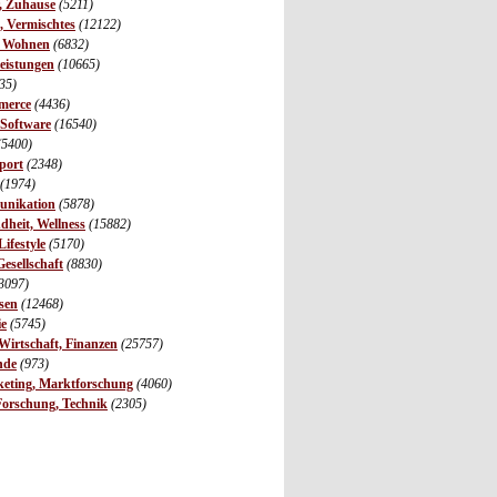
r, Zuhause
(5211)
s, Vermischtes
(12122)
, Wohnen
(6832)
leistungen
(10665)
35)
merce
(4436)
 Software
(16540)
(5400)
port
(2348)
(1974)
unikation
(5878)
dheit, Wellness
(15882)
ifestyle
(5170)
Gesellschaft
(8830)
3097)
sen
(12468)
ie
(5745)
irtschaft, Finanzen
(25757)
nde
(973)
eting, Marktforschung
(4060)
Forschung, Technik
(2305)