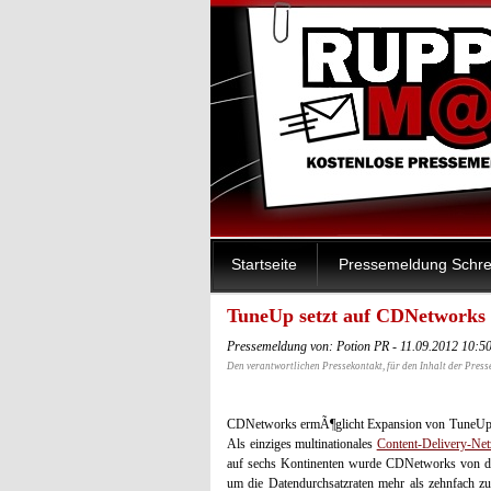
Startseite
Pressemeldung Schre
TuneUp setzt auf CDNetworks
Pressemeldung von: Potion PR - 11.09.2012 10:5
Den verantwortlichen Pressekontakt, für den Inhalt der Press
CDNetworks ermÃ¶glicht Expansion von TuneUp n
Als einziges multinationales
Content-Delivery-Ne
auf sechs Kontinenten wurde CDNetworks von 
um die Datendurchsatzraten mehr als zehnfach zu