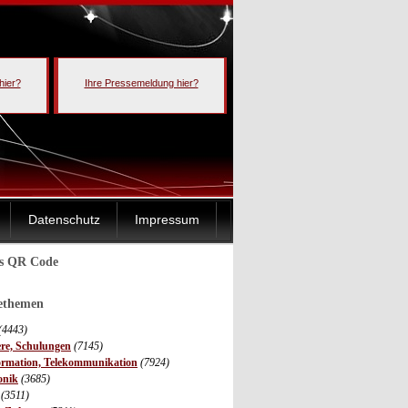
hier?
Ihre Pressemeldung hier?
Datenschutz
Impressum
ls QR Code
sethemen
(4443)
ere, Schulungen
(7145)
ormation, Telekommunikation
(7924)
onik
(3685)
(3511)