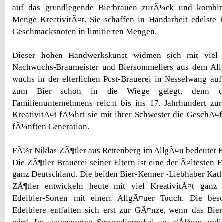
auf das grundlegende Bierbrauen zurÃ¼ck und kombini
Menge KreativitÃ¤t. Sie schaffen in Handarbeit edelste
Geschmacksnoten in limitierten Mengen.
Dieser hohen Handwerkskunst widmen sich mit viel 
Nachwuchs-Braumeister und Biersommeliers aus dem Al
wuchs in der elterlichen Post-Brauerei in Nesselwang auf
zum Bier schon in die Wiege gelegt, denn di
Familienunternehmens reicht bis ins 17. Jahrhundert z
KreativitÃ¤t fÃ¼hrt sie mit ihrer Schwester die GeschÃ¤f
fÃ¼nften Generation.
FÃ¼r Niklas ZÃ¶tler aus Rettenberg im AllgÃ¤u bedeutet B
Die ZÃ¶tler Brauerei seiner Eltern ist eine der Ã¤ltesten 
ganz Deutschland. Die beiden Bier-Kenner -Liebhaber Kat
ZÃ¶tler entwickeln heute mit viel KreativitÃ¤t ganz
Edelbier-Sorten mit einem AllgÃ¤uer Touch. Die be
Edelbiere entfalten sich erst zur GÃ¤nze, wenn das Bie
wird. Im sogenannten Sommelierpokal aus dÃ¼nnwandi