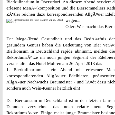
Bierkulinarium in Oberstdorf. An diesem Abend serviert
erlesene MenÃ¼komposition und die Biersommeliers Kath
ZÃ¶tler reichen dazu korrespondierenden AllgÃ¤uer Edel
wegen...
Oder: Was macht das Bier 
Der Mega-Trend Gesundheit und das BedÃ¼rfnis de
gesundem Genuss haben die Bedeutung von Bier verÃ¤
Bierkonsum in Deutschland rapide abnimmt, melden di
RekordumsÃ¤tze im noch jungen Segment der Edelbiere
veranstaltet das Hotel Mohren am 26. April 2013 das
1. Bierkulinarium - ein Abend mit erlesener Me
korrespondierenden AllgÃ¤uer Edelbieren, prÃ¤sentie
AllgÃ¤uer Nachwuchs Braumeister - und lÃ¤dt dazu nicht
sondern auch Wein-Kenner herzlich ein!
Der Bierkonsum in Deutschland ist in den letzten Jahre
Dennoch verzeichnet das noch relativ neue Segm
RekordumsÃ¤tze. Einige meist junge Braumeister besinne