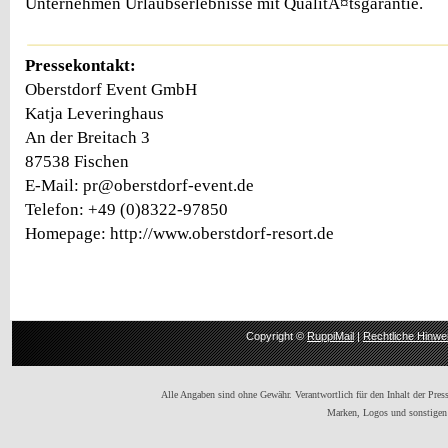
Unternehmen Urlaubserlebnisse mit QualitÃ¤tsgarantie.
Pressekontakt:
Oberstdorf Event GmbH
Katja Leveringhaus
An der Breitach 3
87538 Fischen
E-Mail: pr@oberstdorf-event.de
Telefon: +49 (0)8322-97850
Homepage: http://www.oberstdorf-resort.de
Copyright ©
RuppiMail
|
Rechtliche Hinwe
Alle Angaben sind ohne Gewähr. Verantwortlich für den Inhalt der Presse
Marken, Logos und sonstigen 