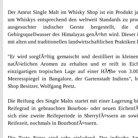
Der Amrut Single Malt im Whisky Shop ist ein Produkt j
um Whiskys entsprechend den weltweit Standards zu prod
ausgesuchter indischer Gerste hergestellt, die 
Gebirgsquellwasser des Himalayas genÃ¤hrt wird. Dieser
mit alten und traditionellen landwirtschaftlichen Praktiken k
"Er wird sorgfÃ¤ltig gemaischt und destilliert in klein
natÃ¼rlichen Aromen zu erhalten und er reift in Eic
einzigartigen tropischen Lage auf einer HÃ¶he von 3
Meeresspiegel in Bangalore, der Gartenstadt Indiens", 
Shop Besitzer, Wolfgang Peetz.
Die Reifung des Single Malts startet mit einer Lagerung
Reifegrad in gebrauchten Bourbon- oder neuen EichenfÃ
sich eine zweite Reifeperiode in SherryfÃ¤ssern an sowie
Reifezeit, nochmals in BourbonfÃ¤ssern.
Die Taste Notes sind sehr einladend. Der indische Am