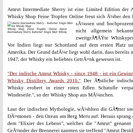
Amrut Intermediate Sherry ist eine Limited Edition der A
Whisky Shop Feine Tropfen Online freut sich Ã¼ber den 
sÃ¼ssen und hochprozen
Whisky Shop Feine Tropfen Online Amrut
nicht allgemein bekann
Intermediate Sherry Indischer Single Malt Whisky
zweitgrÃ¶ÃŸte Whiskypro
Vor Indien liegt nur Schottland auf dem ersten Platz un
Amerika. Der Grund dafÃ¼r liegt wohl darin, dass bereits in
1947, der Whisky ein beliebtes GetrÃ¤nk gewesen ist.
"Der indische Amrut Whisky - since 1948 - ist ein Gewi
Whisky Distillery Awards 2010."
Der Ã¶stliche indisch
Whisky erobert in einer roten Edlen Schatulle verp
Windeseile.", so der Whisky Shop aus MÃ¼nchen.
Laut der indischen Mythologie, wÃ¼hlten die GÃ¶tter un
DÃ¤monen - den Ozean am Berg Meru auf. Heraus sprang e
dem "Elixier des Lebens", welches die "Amrut" genann
GrÃ¼nder der Brennerei nannten sie treffend "Amrut Destil