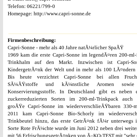
Telefon: 06221/799-0
Homepage: http://www.capri-sonne.de
Firmenbeschreibung:
Capri-Sonne - mehr als 40 Jahre natÃ¼rlicher SpaÃŸ
1969 kam die erste Capri-Sonne im legendÃ¤ren 200-ml-
Trinkhalm auf den Markt. Inzwischen ist Capri-Son
KindergetrÃ¤nk der Welt und in mehr als 100 LÃ¤ndern d
Bis heute verzichtet Capri-Sonne bei allen Frucht
SÃ¼ÃŸstoffe und kÃ¼nstliche Aromen sowi
Konservierungsstoffe. In Deutschland gibt es neben 
zuckerreduzierten Sorten im 200-ml-Trinkpack auch d
groÃŸe Capri-Sonne im wiederverschlieÃŸbaren 330-m
2011 kam Capri-Sonne Bio-Schorly im wiederversch
Trinkbeutel hinzu, das erste GetrÃ¤nk fÃ¼r unterwegs i
Sorte Rote FrÃ¼chte wurde im Juni 2012 neben drei weite
mit 56 ErfrischungsgetrÃ¤nken von Ã–KO-TEST mit "sehr g