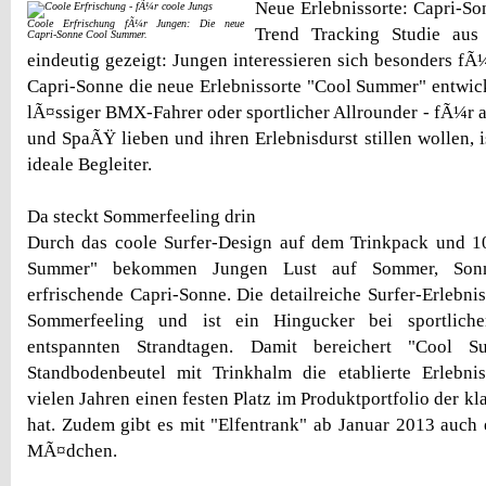
Neue Erlebnissorte: Capri-
Coole Erfrischung fÃ¼r Jungen: Die neue
Trend Tracking Studie au
Capri-Sonne Cool Summer.
eindeutig gezeigt: Jungen interessieren sich besonders fÃ
Capri-Sonne die neue Erlebnissorte "Cool Summer" entwicke
lÃ¤ssiger BMX-Fahrer oder sportlicher Allrounder - fÃ¼r a
und SpaÃŸ lieben und ihren Erlebnisdurst stillen wollen, 
ideale Begleiter.
Da steckt Sommerfeeling drin
Durch das coole Surfer-Design auf dem Trinkpack und 1
Summer" bekommen Jungen Lust auf Sommer, Sonn
erfrischende Capri-Sonne. Die detailreiche Surfer-Erlebnis
Sommerfeeling und ist ein Hingucker bei sportlich
entspannten Strandtagen. Damit bereichert "Cool 
Standbodenbeutel mit Trinkhalm die etablierte Erlebnis
vielen Jahren einen festen Platz im Produktportfolio der k
hat. Zudem gibt es mit "Elfentrank" ab Januar 2013 auch 
MÃ¤dchen.