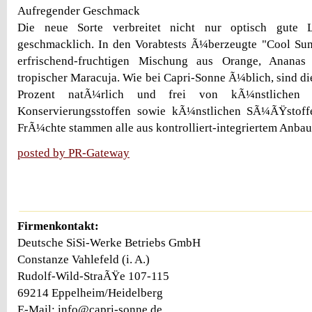
Aufregender Geschmack
Die neue Sorte verbreitet nicht nur optisch gute 
geschmacklich. In den Vorabtests Ã¼berzeugte "Cool Su
erfrischend-fruchtigen Mischung aus Orange, Ananas
tropischer Maracuja. Wie bei Capri-Sonne Ã¼blich, sind di
Prozent natÃ¼rlich und frei von kÃ¼nstlichen
Konservierungsstoffen sowie kÃ¼nstlichen SÃ¼ÃŸstoffe
FrÃ¼chte stammen alle aus kontrolliert-integriertem Anbau
posted by PR-Gateway
Firmenkontakt:
Deutsche SiSi-Werke Betriebs GmbH
Constanze Vahlefeld (i. A.)
Rudolf-Wild-StraÃŸe 107-115
69214 Eppelheim/Heidelberg
E-Mail: info@capri-sonne.de