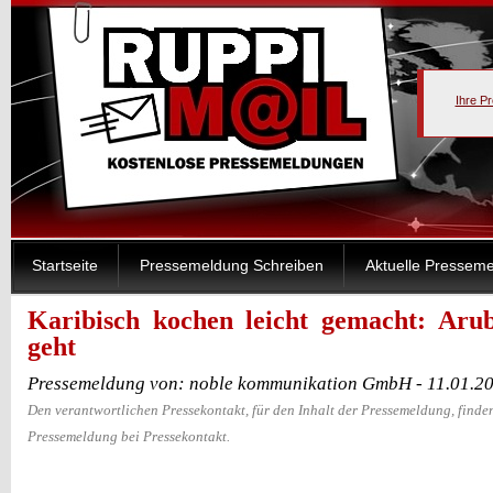
Ihre P
Startseite
Pressemeldung Schreiben
Aktuelle Pressem
Karibisch kochen leicht gemacht: Arub
geht
Pressemeldung von: noble kommunikation GmbH - 11.01.2
Den verantwortlichen Pressekontakt, für den Inhalt der Pressemeldung, finden
Pressemeldung bei Pressekontakt.