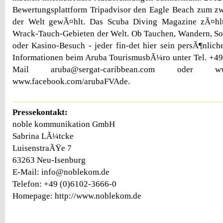
Bewertungsplattform Tripadvisor den Eagle Beach zum zw
der Welt gewÃ¤hlt. Das Scuba Diving Magazine zÃ¤h
Wrack-Tauch-Gebieten der Welt. Ob Tauchen, Wandern, S
oder Kasino-Besuch - jeder fin-det hier sein persÃ¶nlic
Informationen beim Aruba TourismusbÃ¼ro unter Tel. +49
Mail aruba@sergat-caribbean.com oder w
www.facebook.com/arubaFVAde.
Pressekontakt:
noble kommunikation GmbH
Sabrina LÃ¼tcke
LuisenstraÃŸe 7
63263 Neu-Isenburg
E-Mail: info@noblekom.de
Telefon: +49 (0)6102-3666-0
Homepage: http://www.noblekom.de