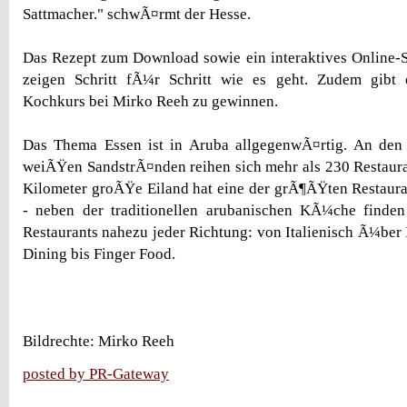
Sattmacher." schwÃ¤rmt der Hesse.
Das Rezept zum Download sowie ein interaktives Online-S
zeigen Schritt fÃ¼r Schritt wie es geht. Zudem gibt 
Kochkurs bei Mirko Reeh zu gewinnen.
Das Thema Essen ist in Aruba allgegenwÃ¤rtig. An den 
weiÃŸen SandstrÃ¤nden reihen sich mehr als 230 Restaura
Kilometer groÃŸe Eiland hat eine der grÃ¶ÃŸten Restaura
- neben der traditionellen arubanischen KÃ¼che finden 
Restaurants nahezu jeder Richtung: von Italienisch Ã¼ber 
Dining bis Finger Food.
Bildrechte: Mirko Reeh
posted by PR-Gateway