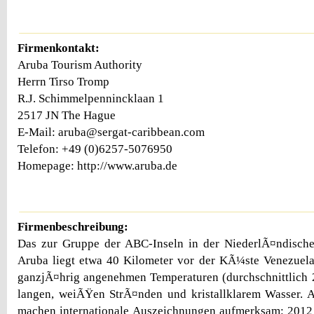
Firmenkontakt:
Aruba Tourism Authority
Herrn Tirso Tromp
R.J. Schimmelpennincklaan 1
2517 JN The Hague
E-Mail: aruba@sergat-caribbean.com
Telefon: +49 (0)6257-5076950
Homepage: http://www.aruba.de
Firmenbeschreibung:
Das zur Gruppe der ABC-Inseln in der NiederlÃ¤ndisch
Aruba liegt etwa 40 Kilometer vor der KÃ¼ste Venezuelas
ganzjÃ¤hrig angenehmen Temperaturen (durchschnittlich 
langen, weiÃŸen StrÃ¤nden und kristallklarem Wasser.
machen internationale Auszeichnungen aufmerksam: 2012 