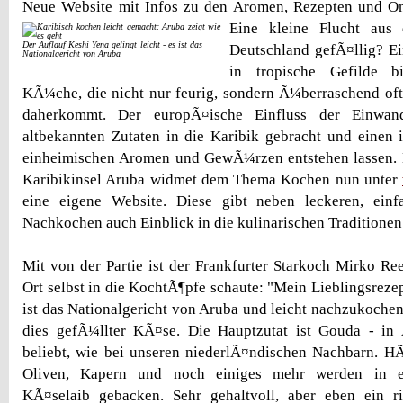
Neue Website mit Infos zu den Aromen, Rezepten und Onl
Eine kleine Flucht aus 
Der Auflauf Keshi Yena gelingt leicht - es ist das
Deutschland gefÃ¤llig? Ei
Nationalgericht von Aruba
in tropische Gefilde bi
KÃ¼che, die nicht nur feurig, sondern Ã¼berraschend oft
daherkommt. Der europÃ¤ische Einfluss der Einwand
altbekannten Zutaten in die Karibik gebracht und einen 
einheimischen Aromen und GewÃ¼rzen entstehen lassen. 
Karibikinsel Aruba widmet dem Thema Kochen nun unter
eine eigene Website. Diese gibt neben leckeren, ein
Nachkochen auch Einblick in die kulinarischen Traditionen 
Mit von der Partie ist der Frankfurter Starkoch Mirko Re
Ort selbst in die KochtÃ¶pfe schaute: "Mein Lieblingsrezep
ist das Nationalgericht von Aruba und leicht nachzukochen
dies gefÃ¼llter KÃ¤se. Die Hauptzutat ist Gouda - in
beliebt, wie bei unseren niederlÃ¤ndischen Nachbarn.
Oliven, Kapern und noch einiges mehr werden in e
KÃ¤selaib gebacken. Sehr gehaltvoll, aber eben ein ri