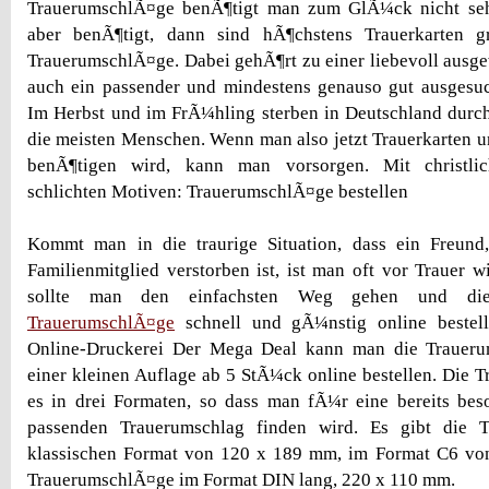
TrauerumschlÃ¤ge benÃ¶tigt man zum GlÃ¼ck nicht seh
aber benÃ¶tigt, dann sind hÃ¶chstens Trauerkarten gri
TrauerumschlÃ¤ge. Dabei gehÃ¶rt zu einer liebevoll ausg
auch ein passender und mindestens genauso gut ausgesuc
Im Herbst und im FrÃ¼hling sterben in Deutschland durc
die meisten Menschen. Wenn man also jetzt Trauerkarten
benÃ¶tigen wird, kann man vorsorgen. Mit christli
schlichten Motiven: TrauerumschlÃ¤ge bestellen
Kommt man in die traurige Situation, dass ein Freund
Familienmitglied verstorben ist, ist man oft vor Trauer 
sollte man den einfachsten Weg gehen und d
TrauerumschlÃ¤ge
schnell und gÃ¼nstig online bestell
Online-Druckerei Der Mega Deal kann man die Traueru
einer kleinen Auflage ab 5 StÃ¼ck online bestellen. Die 
es in drei Formaten, so dass man fÃ¼r eine bereits bes
passenden Trauerumschlag finden wird. Es gibt die 
klassischen Format von 120 x 189 mm, im Format C6 v
TrauerumschlÃ¤ge im Format DIN lang, 220 x 110 mm.