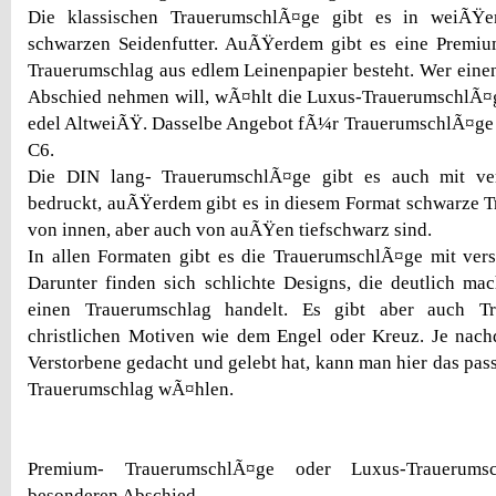
Die klassischen TrauerumschlÃ¤ge gibt es in weiÃŸ
schwarzen Seidenfutter. AuÃŸerdem gibt es eine Premium
Trauerumschlag aus edlem Leinenpapier besteht. Wer ein
Abschied nehmen will, wÃ¤hlt die Luxus-TrauerumschlÃ¤ge
edel AltweiÃŸ. Dasselbe Angebot fÃ¼r TrauerumschlÃ¤ge 
C6.
Die DIN lang- TrauerumschlÃ¤ge gibt es auch mit ve
bedruckt, auÃŸerdem gibt es in diesem Format schwarze 
von innen, aber auch von auÃŸen tiefschwarz sind.
In allen Formaten gibt es die TrauerumschlÃ¤ge mit ver
Darunter finden sich schlichte Designs, die deutlich ma
einen Trauerumschlag handelt. Es gibt aber auch T
christlichen Motiven wie dem Engel oder Kreuz. Je nach
Verstorbene gedacht und gelebt hat, kann man hier das pa
Trauerumschlag wÃ¤hlen.
Premium- TrauerumschlÃ¤ge oder Luxus-Trauerum
besonderen Abschied