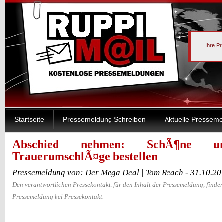
Ihre P
Startseite
Pressemeldung Schreiben
Aktuelle Pressem
Abschied nehmen: SchÃ¶ne un
TrauerumschlÃ¤ge bestellen
Pressemeldung von: Der Mega Deal | Tom Reach - 31.10.2
Den verantwortlichen Pressekontakt, für den Inhalt der Pressemeldung, finden
Pressemeldung bei Pressekontakt.