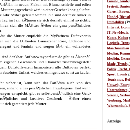
Familie, Kinde
n ParfÃ¼m in neuem Flakon mit Blumenschleife und edlen
Freizeit, Bunte
 Muttertagsgeschenk wird in einer Geschenkbox geliefert.
Garten, Bauen
 Jahr Ã¼ber gefeiert werden. Sie sind der feste Anker in
Handel, Dienst
Tag im Jahr kÃ¶nnen sie sich deshalb einmal so richtig
Immobilien
(39
¶nnen sich die MÃ¼tter Ã¼ber ein ganz persÃ¶nliches
Internet, Ecom
.
IT, NewMedia,
Ã¼r die Mutter empfiehlt die MyParfuem Duftexpertin
Kunst, Kultur
nen sich die Duftnoten Damaszener Rose, Orchidee und
Logistik, Trans
elegant und feminin und sorgen fÃ¼r ein vollendetes
Maschinenbau
Medien, Komm
 sind denkbar: Auf www.myparfuem.de gibt es Ã¼ber 50
Medizin, Gesun
em eigenen Geschmack und Charakter zusammengestellt
Mode, Trends, L
m Duftstoffsystem harmonieren alle Duftnoten perfekt
Politik, Recht, 
in absolutes Unikat, welches es nirgendwo sonst zu kaufen
Sport, Events
(
Tourismus, Rei
cht sicher ist, kann sich das ParfÃ¼m auch von den
Umwelt, Energ
ssen, anhand eines persÃ¶nlichen Fragebogens. Und wenn
Unternehmen, W
ungen entspricht, gibt es selbstverstÃ¤ndlich eine Geld-
Vereine, Verbä
ersÃ¶nliches und kreatives Geschenk - Ã¼ber einen
Werbung, Mark
t sich garantiert jede Mutter.
Wissenschaft, 
Anzeige