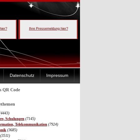
hier?
Ihre Pressemeldung hier?
Datenschutz
Impressum
ls QR Code
sethemen
(4443)
ere, Schulungen
(7145)
ormation, Telekommunikation
(7924)
onik
(3685)
(3511)