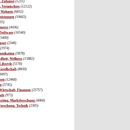
r, Zuhause
(5211)
s, Vermischtes
(12122)
, Wohnen
(6832)
leistungen
(10665)
35)
merce
(4436)
 Software
(16540)
(5400)
port
(2348)
(1974)
unikation
(5878)
dheit, Wellness
(15882)
ifestyle
(5170)
Gesellschaft
(8830)
3097)
sen
(12468)
ie
(5745)
irtschaft, Finanzen
(25757)
nde
(973)
eting, Marktforschung
(4060)
Forschung, Technik
(2305)