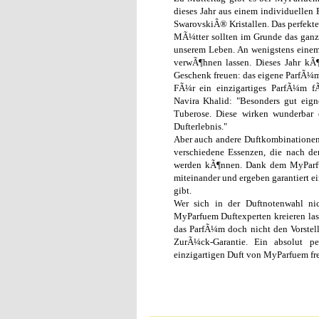
dieses Jahr aus einem individuelle
SwarovskiÂ® Kristallen. Das perfekte
MÃ¼tter sollten im Grunde das ganze
unserem Leben. An wenigstens einem 
verwÃ¶hnen lassen. Dieses Jahr kÃ
Geschenk freuen: das eigene ParfÃ¼m
FÃ¼r ein einzigartiges ParfÃ¼m f
Navira Khalid: "Besonders gut eig
Tuberose. Diese wirken wunderbar 
Dufterlebnis."
Aber auch andere Duftkombinationen
verschiedene Essenzen, die nach d
werden kÃ¶nnen. Dank dem MyParfue
miteinander und ergeben garantiert e
gibt.
Wer sich in der Duftnotenwahl ni
MyParfuem Duftexperten kreieren la
das ParfÃ¼m doch nicht den Vorstell
ZurÃ¼ck-Garantie. Ein absolut p
einzigartigen Duft von MyParfuem freu