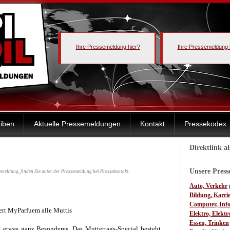
Ihre Pressemeldung hier?
Ihre Pressemeldung 
iben
Aktuelle Pressemeldungen
Kontakt
Pressekodex
Direktlink a
Unsere Pres
emeldung, finden Sie unter der Pressemeldung bei Pressekontakt.
Auto, Verkehr
Bildung, Karri
Computer, Inf
ert MyParfuem alle Muttis
Elektro, Elektr
Essen, Trinken
 etwas ganz Besonderes. Das Muttertags-Special besteht