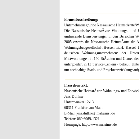
Firmenbeschreibung:
Unternehmensgruppe Nassauische HeimstÃ¤tte/W
Die Nassauische HeimstÃ¤tte Wohnungs- und Ent
umfassende Dienstleistungen in den Bereichen Wo
2005 erwarb die Nassauische HeimstÃ¤tte die A
Wohnungsbaugesellschaft Hessen mbH, Kassel. D
deutschen Wohnungsunternehmen: der Unter
Mietwohnungen in 140 StÃ¤dten und Gemeinden. D
untergliedert in 13 Service-Centern - betreut. 
um nachhaltige Stadt- und Projektentwicklungsau
Pressekontakt:
Nassauische HeimstÃ¤tte Wohnungs- und Entwick
Jens Duffner
Untermainkai 12-13
60311 Frankfurt am Main
E-Mail: jens.duffner@naheimst.de
Telefon: 069 6069-1321
Homepage: http://www.naheimst.de