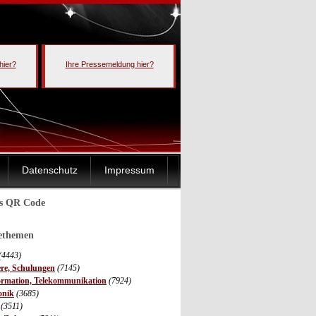
hier?
Ihre Pressemeldung hier?
Datenschutz
Impressum
ls QR Code
sethemen
(4443)
ere, Schulungen
(7145)
ormation, Telekommunikation
(7924)
onik
(3685)
(3511)