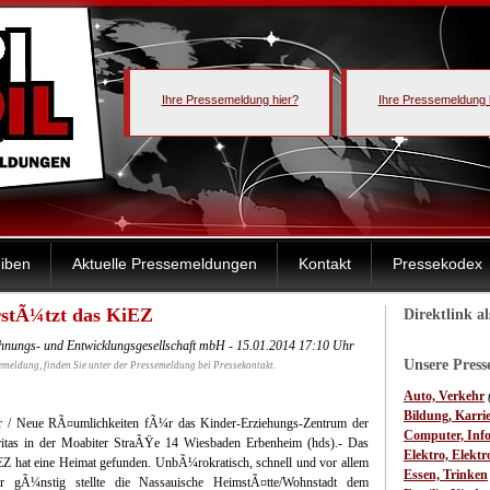
Ihre Pressemeldung hier?
Ihre Pressemeldung 
iben
Aktuelle Pressemeldungen
Kontakt
Pressekodex
rstÃ¼tzt das KiEZ
Direktlink a
nungs- und Entwicklungsgesellschaft mbH - 15.01.2014 17:10 Uhr
Unsere Pres
emeldung, finden Sie unter der Pressemeldung bei Pressekontakt.
Auto, Verkehr
Bildung, Karri
r / Neue RÃ¤umlichkeiten fÃ¼r das Kinder-Erziehungs-Zentrum der
Computer, Inf
ritas in der Moabiter StraÃŸe 14
Wiesbaden Erbenheim (hds).- Das
Elektro, Elektr
Z hat eine Heimat gefunden. UnbÃ¼rokratisch, schnell und vor allem
Essen, Trinken
hr gÃ¼nstig stellte die Nassauische HeimstÃ¤tte/Wohnstadt dem