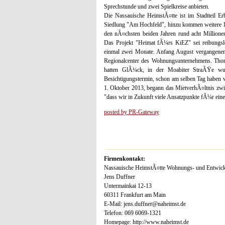
Sprechstunde und zwei Spielkreise anbieten.
Die Nassauische HeimstÃ¤tte ist im Stadtteil 
Siedlung "Am Hochfeld", hinzu kommen weitere 
den nÃ¤chsten beiden Jahren rund acht Millionen 
Das Projekt "Heimat fÃ¼rs KiEZ" sei reibungslo
einmal zwei Monate. Anfang August vergangenen 
Regionalcenter des Wohnungsunternehmens. Thomas
hatten GlÃ¼ck, in der Moabiter StraÃŸe wu
Besichtigungstermin, schon am selben Tag haben 
1. Oktober 2013, begann das MietverhÃ¤ltnis zwi
"dass wir in Zukunft viele Ansatzpunkte fÃ¼r eine
posted by PR-Gateway
Firmenkontakt:
Nassauische HeimstÃ¤tte Wohnungs- und Entwick
Jens Duffner
Untermainkai 12-13
60311 Frankfurt am Main
E-Mail: jens.duffner@naheimst.de
Telefon: 069 6069-1321
Homepage: http://www.naheimst.de