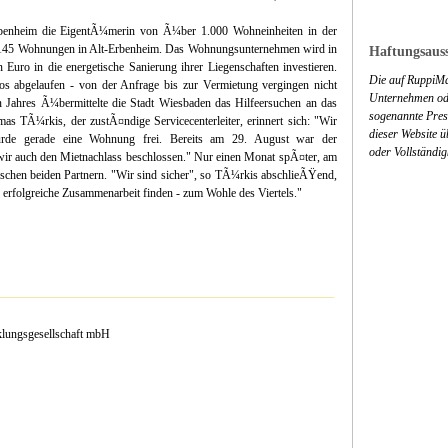
Erbenheim die EigentÃ¼merin von Ã¼ber 1.000 Wohneinheiten in der
145 Wohnungen in Alt-Erbenheim. Das Wohnungsunternehmen wird in
Haftungsauss
Euro in die energetische Sanierung ihrer Liegenschaften investieren.
Die auf RuppiMa
s abgelaufen - von der Anfrage bis zur Vermietung vergingen nicht
Unternehmen ode
Jahres Ã¼bermittelte die Stadt Wiesbaden das Hilfeersuchen an das
sogenannte Press
 TÃ¼rkis, der zustÃ¤ndige Servicecenterleiter, erinnert sich: "Wir
dieser Website 
rde gerade eine Wohnung frei. Bereits am 29. August war der
oder Vollständig
wir auch den Mietnachlass beschlossen." Nur einen Monat spÃ¤ter, am
schen beiden Partnern. "Wir sind sicher", so TÃ¼rkis abschlieÃŸend,
 erfolgreiche Zusammenarbeit finden - zum Wohle des Viertels."
lungsgesellschaft mbH