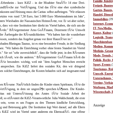
Familie, Kinde
n-Erbenheim - kurz KiEZ - in der Moabiter StraÃŸe 14 eine Drei-
Freizeit, Bunte
undflÃ¤che zur VerfÃ¼gung. Und das fÃ¼r eine eher symbolische
Garten, Bauen
kosten und Heizung muss die Caritas selbst aufbringen. "Wir erlassen
Handel, Dienst
tzins von rund 7,50 Euro, fast 5.000 Euro Mieteinnahmen im Jahr",
Immobilien
(39
nters Wiesbaden der Nassauischen HeimstÃ¤tte, vor. Er sei aber sicher,
Internet, Ecom
, dass wir eine Institution hier direkt im Viertel haben, die sich um die
IT, NewMedia,
Ã¤rkt." BÃ¼rgermeister Arno GoÃŸmann, Dezernent fÃ¼r Umwelt
Kunst, Kultur
ch der Ãœbergabe der RÃ¤umlichkeiten: "Wir haben hier die wunderbare
Logistik, Trans
¼ssen, sondern das Angebot genau vor ihrer HaustÃ¼re ist."
Maschinenbau
baden-Rheingau-Taunus, ist es eine besondere Freude, in der Siedlung
Medien, Komm
: "Wir haben die Einrichtung vorher ohne festen Standort im Viertel
Medizin, Gesun
t." Sie sei "sehr zuversichtlich", dass die Stelle jetzt, in den RÃ¤umen
Mode, Trends, L
reich lÃ¤uft, wie die anderen." BÃ¼rgermeister GoÃŸmann hÃ¤lt die
Politik, Recht, 
fÃ¼r besonders wichtig, weil mit "dem Angebot Menschen erreicht
Sport, Events
(
n ansprechen. Ein KiEZ liefert den sozialen Kit, den wir dringend
Tourismus, Rei
en solcher Einrichtungen, die Kosten belaufen sich auf insgesamt rund
Umwelt, Energ
Unternehmen, W
Vereine, Verbä
en RÃ¤ume. NatÃ¼rlich finden die Kinder einen Spielraum, fÃ¼r die
Werbung, Mark
VerfÃ¼gung, in dem sie ungestÃ¶rt sprechen kÃ¶nnen. Die Kinder-
Wissenschaft, 
aritas mit UnterstÃ¼tzung des Amtes fÃ¼r Soziale Arbeit der
l, so erlÃ¤utert die KiEZ-Verantwortliche Julia Waldschmidt, die erste
il sein, wenn es um Fragen zu den Themen kindliche Entwicklung,
Anzeige
und Betreuung geht. Die Institution legt Wert darauf, auf alle Eltern
s KiEZ wird im Viertel unter anderem ein ElterncafÃ©, eine offene