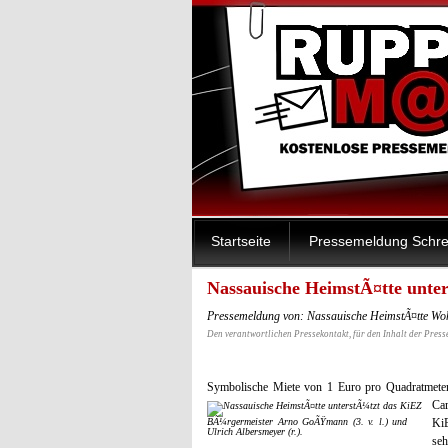
Startseite
Pressemeldung Schre
Nassauische HeimstÃ¤tte unte
Pressemeldung von: Nassauische HeimstÃ¤tte Woh
Den verantwortlichen Pressekontakt, für den Inhalt der Press
Symbolische Miete von 1 Euro pro Quadratmete
Ca
BÃ¼rgermeister Arno GoÃŸmann (3. v. l.) und
KiE
Ulrich Albersmeyer (r.).
se