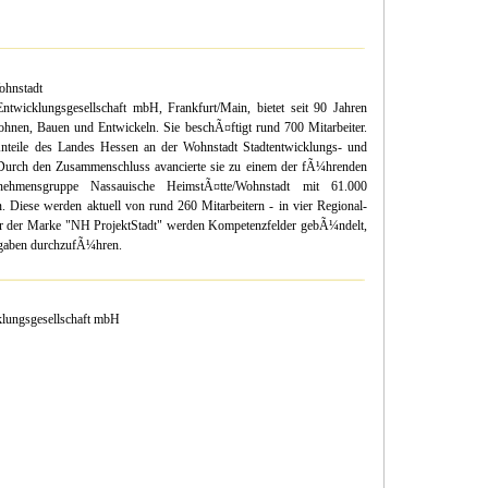
ohnstadt
wicklungsgesellschaft mbH, Frankfurt/Main, bietet seit 90 Jahren
hnen, Bauen und Entwickeln. Sie beschÃ¤ftigt rund 700 Mitarbeiter.
nteile des Landes Hessen an der Wohnstadt Stadtentwicklungs- und
urch den Zusammenschluss avancierte sie zu einem der fÃ¼hrenden
nehmensgruppe Nassauische HeimstÃ¤tte/Wohnstadt mit 61.000
iese werden aktuell von rund 260 Mitarbeitern - in vier Regional-
Unter der Marke "NH ProjektStadt" werden Kompetenzfelder gebÃ¼ndelt,
fgaben durchzufÃ¼hren.
lungsgesellschaft mbH