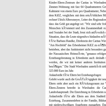
Kinder-Eltern-Zentrum der Caritas in Wiesbade
Zimmer-Wohnung mit fast 64 Quadratmetern Gr
Kaltmiete von einem Euro pro Quadratmeter, Neben
dem KiEZ, verglichen mit dem ortsÃ¼blichen Mie
rechnet Ulrich Albersmeyer, Leiter des Regionalce
dass das Geld gut angelegt sei: "Wir sind sehr froh
Menschen kÃ¼mmert und den Zusammenhalt st
und Soziales bei der Stadt, freut sich anlÃ¤ssli
Situation, dass die Leute nirgendwo hinlaufen mÃ
FÃ¼r Barbara Handke, Direktorin der Caritas Wies
"Am Hochfeld" das Erbenheimer KiEZ zu erÃ¶ffnen
betrieben, aber das funktioniert nicht besonders gu
der Nassauischen HeimstÃ¤tte, "genauso erfolg
Erziehungsberatung in Erbenheim auch deshalb 
werden, die wir mit keiner anderen Institutio
benÃ¶tigen." Die Stadt Wiesbaden unterhÃ¤lt sieb
325.000 Euro im Jahr.
Anlaufstelle fÃ¼r Eltern bei Erziehungsfragen
Gelobt wurde auch die GroÃŸzÃ¼gigkeit der neu
Eltern steht aber auch ein RÃ¼ckzugsraum zur 
Eltern-Zentren betreibt in Wiesbaden die C
Landeshauptstadt. Die Einrichtung in Erbenheim sol
Anlaufstelle fÃ¼r alle Eltern aus dem Stadtte
Erziehung, Zusammenleben in der Familie, Bildung 
mit niederschwelligen Angeboten zuzugehen. Da