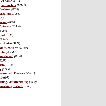
r, Zuhause
(5211)
s, Vermischtes
(12122)
, Wohnen
(6832)
leistungen
(10665)
35)
merce
(4436)
 Software
(16540)
(5400)
port
(2348)
(1974)
unikation
(5878)
dheit, Wellness
(15882)
ifestyle
(5170)
Gesellschaft
(8830)
3097)
sen
(12468)
ie
(5745)
irtschaft, Finanzen
(25757)
nde
(973)
eting, Marktforschung
(4060)
Forschung, Technik
(2305)