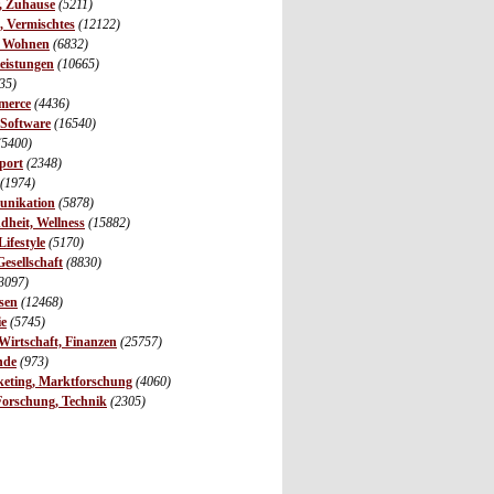
r, Zuhause
(5211)
s, Vermischtes
(12122)
, Wohnen
(6832)
leistungen
(10665)
35)
merce
(4436)
 Software
(16540)
(5400)
port
(2348)
(1974)
unikation
(5878)
dheit, Wellness
(15882)
ifestyle
(5170)
Gesellschaft
(8830)
3097)
sen
(12468)
ie
(5745)
irtschaft, Finanzen
(25757)
nde
(973)
eting, Marktforschung
(4060)
Forschung, Technik
(2305)