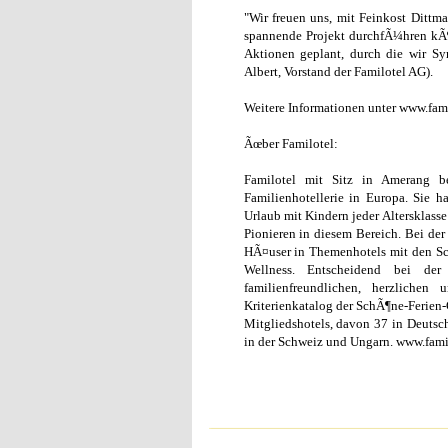
"Wir freuen uns, mit Feinkost Dittm
spannende Projekt durchfÃ¼hren kÃ¶
Aktionen geplant, durch die wir Sy
Albert, Vorstand der Familotel AG).
Weitere Informationen unter www.fam
Ãœber Familotel:
Familotel mit Sitz in Amerang 
Familienhotellerie in Europa. Sie 
Urlaub mit Kindern jeder Altersklasse
Pionieren in diesem Bereich. Bei der
HÃ¤user in Themenhotels mit den Sc
Wellness. Entscheidend bei der
familienfreundlichen, herzliche
Kriterienkatalog der SchÃ¶ne-Ferien-
Mitgliedshotels, davon 37 in Deutschl
in der Schweiz und Ungarn. www.fami