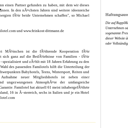
ann einen Partner gefunden zu haben, mit dem wir dieses
nnen. In den nÃ¤chsten Jahren sind weitere ideenreiche
Haftungsauss
nergien fÃ¼r beide Unternehmen schaffen", so Michael
Die auf RuppiMa
Unternehmen ode
ilotel.com und www.feinkost-dittmann.de
sogenannte Press
dieser Website 
oder Vollständig
bei MÃ¼nchen ist die fÃ¼hrende Kooperation fÃ¼r
hat sich ganz auf die BedÃ¼rfnisse von Familien - fÃ¼r
 - spezialisiert und zÃ¤hlt mit 18 Jahren Erfahrung zu den
 Wahl des passenden Familotels hilft die Unterteilung der
hwerpunkten Babyhotels, Teens, Wintersport, Reiten und
 Aufnahme neuer Mitgliedshotels ist neben einer
n und ungezwungenen AtmosphÃ¤re der umfangreiche
Garantie. Familotel hat aktuell 61 meist inhabergefÃ¼hrte
and, 16 in Ã–sterreich, sechs in Italien und je ein Hotel
lotel.com