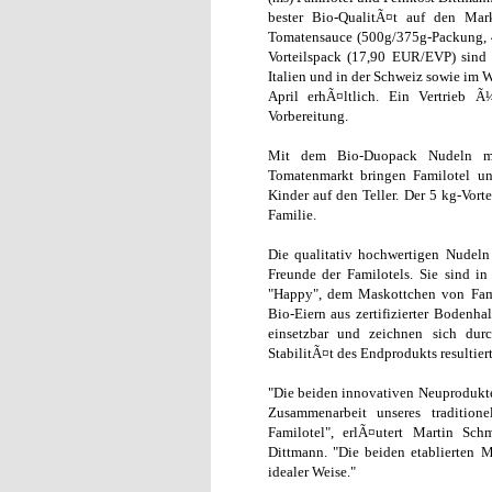
bester Bio-QualitÃ¤t auf den Mar
Tomatensauce (500g/375g-Packung, 
Vorteilspack (17,90 EUR/EVP) sind a
Italien und in der Schweiz sowie im
April erhÃ¤ltlich. Ein Vertrieb Ã
Vorbereitung.
Mit dem Bio-Duopack Nudeln mit
Tomatenmarkt bringen Familotel und
Kinder auf den Teller. Der 5 kg-Vort
Familie.
Die qualitativ hochwertigen Nudel
Freunde der Familotels. Sie sind i
"Happy", dem Maskottchen von Famil
Bio-Eiern aus zertifizierter Bodenhal
einsetzbar und zeichnen sich dur
StabilitÃ¤t des Endprodukts resultiert
"Die beiden innovativen Neuprodukte 
Zusammenarbeit unseres tradition
Familotel", erlÃ¤utert Martin Sch
Dittmann. "Die beiden etablierten 
idealer Weise."