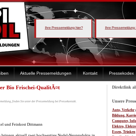
Ihre Pressemeldung hier?
Ihre Pressemeldung 
iben
Aktuelle Pressemeldungen
Kontakt
Pressekodex
er Bio Frischei-QualitÃ¤t
Direktlink a
Unsere Pres
emeldung, finden Sie unter der Pressemeldung bei Pressekontakt.
Auto, Verkehr
Bildung, Karri
Computer, Inf
tel und Feinkost Dittmann
Elektro, Elektr
Essen, Trinken
n bringen aktuell zwei hochwertige Nudel-Neuprodukte in