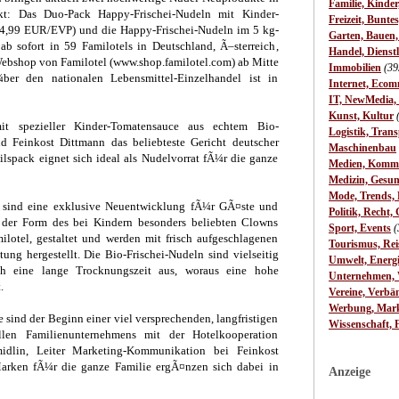
Familie, Kinde
kt: Das Duo-Pack Happy-Frischei-Nudeln mit Kinder-
Freizeit, Bunte
4,99 EUR/EVP) und die Happy-Frischei-Nudeln im 5 kg-
Garten, Bauen
b sofort in 59 Familotels in Deutschland, Ã–sterreich,
Handel, Dienst
 Webshop von Familotel (www.shop.familotel.com) ab Mitte
Immobilien
(39
¼ber den nationalen Lebensmittel-Einzelhandel ist in
Internet, Ecom
IT, NewMedia,
Kunst, Kultur
 spezieller Kinder-Tomatensauce aus echtem Bio-
Logistik, Trans
 Feinkost Dittmann das beliebteste Gericht deutscher
Maschinenbau
eilspack eignet sich ideal als Nudelvorrat fÃ¼r die ganze
Medien, Komm
Medizin, Gesun
Mode, Trends, L
n sind eine exklusive Neuentwicklung fÃ¼r GÃ¤ste und
Politik, Recht, 
n der Form des bei Kindern besonders beliebten Clowns
Sport, Events
(
otel, gestaltet und werden mit frisch aufgeschlagenen
Tourismus, Rei
tung hergestellt. Die Bio-Frischei-Nudeln sind vielseitig
Umwelt, Energ
ch eine lange Trocknungszeit aus, woraus eine hohe
Unternehmen, W
.
Vereine, Verbä
Werbung, Mark
sind der Beginn einer viel versprechenden, langfristigen
Wissenschaft, 
ellen Familienunternehmens mit der Hotelkooperation
midlin, Leiter Marketing-Kommunikation bei Feinkost
Marken fÃ¼r die ganze Familie ergÃ¤nzen sich dabei in
Anzeige