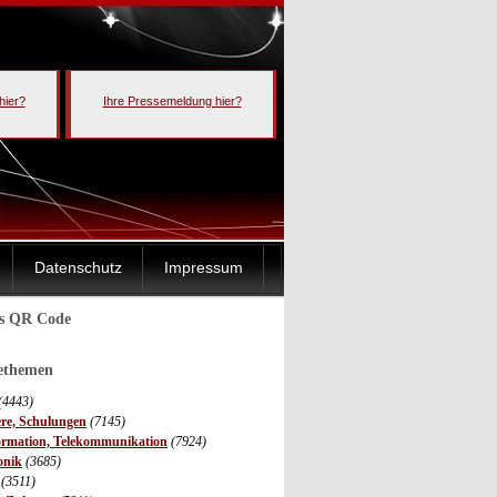
hier?
Ihre Pressemeldung hier?
Datenschutz
Impressum
ls QR Code
sethemen
(4443)
ere, Schulungen
(7145)
ormation, Telekommunikation
(7924)
onik
(3685)
(3511)