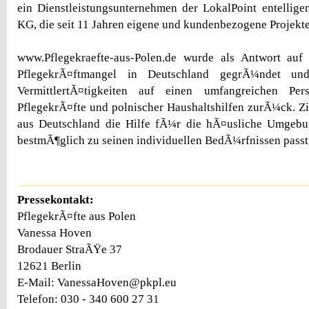
ein Dienstleistungsunternehmen der LokalPoint entellig
KG, die seit 11 Jahren eigene und kundenbezogene Projekte 
www.Pflegekraefte-aus-Polen.de wurde als Antwort au
PflegekrÃ¤ftmangel in Deutschland gegrÃ¼ndet und
VermittlertÃ¤tigkeiten auf einen umfangreichen Pers
PflegekrÃ¤fte und polnischer Haushaltshilfen zurÃ¼ck. Zi
aus Deutschland die Hilfe fÃ¼r die hÃ¤usliche Umgebun
bestmÃ¶glich zu seinen individuellen BedÃ¼rfnissen passt
Pressekontakt:
PflegekrÃ¤fte aus Polen
Vanessa Hoven
Brodauer StraÃŸe 37
12621 Berlin
E-Mail: VanessaHoven@pkpl.eu
Telefon: 030 - 340 600 27 31