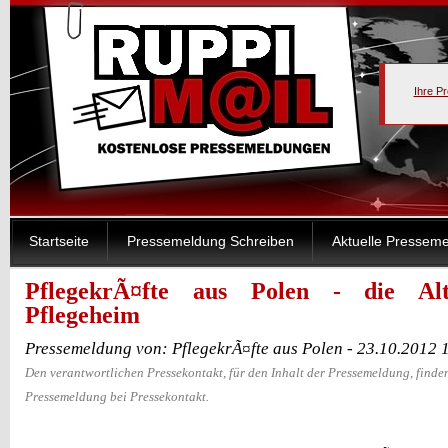
Ihre P
Startseite
Pressemeldung Schreiben
Aktuelle Pressem
PflegekrÃ¤fte aus Polen - die Al
Pflegeheim
Pressemeldung von: PflegekrÃ¤fte aus Polen - 23.10.2012 
Den verantwortlichen Pressekontakt, für den Inhalt der Pressemeldung, finden
Pressemeldung bei Pressekontakt.