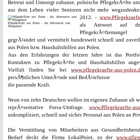
Betreut und Umsorgt zuhause, polnische PflegekrÃ¤fte und
aus dem Leben vieler Senioren nicht mehr wegzudenk
2012. -
www.Pflegekraeft
PflegekrÃ¤fte aus Polen - die Alternative zum
als Antwort auf de
Pflegeheim
PflegekrÃ¤ftemange
gegrÃ¼ndet und vermittelt bundesweit schnell und zuver
aus Polen bzw. Haushaltshilfen aus Polen.
Aus den Erfahrungen der letzten Jahre ist das Portf
Kontakten zu PflegekrÃ¤fte und Haushaltshilfen ange
Vielfalt finden Sie bei
www.pflegekraefte-aus-polen.
persÃ¶nlichen UmstÃ¤nde und BedÃ¼rfnisse
die passende Kraft.
Neun von zehn Deutschen wollen im eigenen Zuhause alt we
reprÃ¤sentative Forsa-Umfrage.
www.Pflegekraefte-aus
unkompliziert, schnell und sicher Personal aus Polen an Pri
Die Vermittlung von Mitarbeitern aus Gesundheitsber
Bedarf deckt die Firma LokalPoint, zu der
www.pfleg