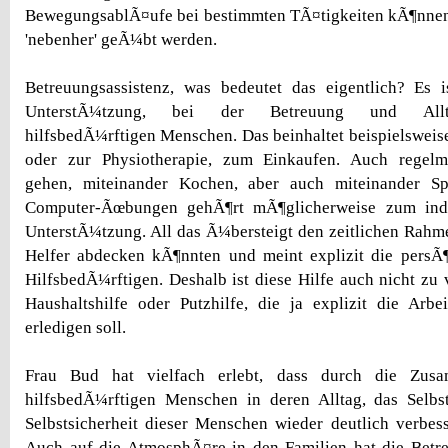
BewegungsablÃ¤ufe bei bestimmten TÃ¤tigkeiten kÃ¶nnen 
'nebenher' geÃ¼bt werden.
Betreuungsassistenz, was bedeutet das eigentlich? Es i
UnterstÃ¼tzung, bei der Betreuung und Allta
hilfsbedÃ¼rftigen Menschen. Das beinhaltet beispielsweis
oder zur Physiotherapie, zum Einkaufen. Auch regel
gehen, miteinander Kochen, aber auch miteinander Sp
Computer-Ãœbungen gehÃ¶rt mÃ¶glicherweise zum indi
UnterstÃ¼tzung. All das Ã¼bersteigt den zeitlichen Rahm
Helfer abdecken kÃ¶nnten und meint explizit die persÃ¶
HilfsbedÃ¼rftigen. Deshalb ist diese Hilfe auch nicht zu 
Haushaltshilfe oder Putzhilfe, die ja explizit die Arb
erledigen soll.
Frau Bud hat vielfach erlebt, dass durch die Zusa
hilfsbedÃ¼rftigen Menschen in deren Alltag, das Selbs
Selbstsicherheit dieser Menschen wieder deutlich verbe
Auch auf die AtmosphÃ¤re in den Familien hat die Betre