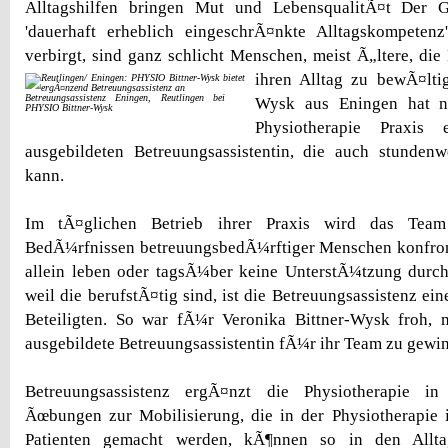
Alltagshilfen bringen Mut und LebensqualitÃ¤t Der G
'dauerhaft erheblich eingeschrÃ¤nkte Alltagskompetenz
verbirgt, sind ganz schlicht Menschen, meist Ã„ltere, die
ihren Alltag zu bewÃ¤lti
Betreuungsassistenz Eningen, Reutlingen bei
Wysk aus Eningen hat n
PHYSIO Bittner-Wysk
Physiotherapie Praxis 
ausgebildeten Betreuungsassistentin, die auch stunden
kann.
Im tÃ¤glichen Betrieb ihrer Praxis wird das Tea
BedÃ¼rfnissen betreuungsbedÃ¼rftiger Menschen konfront
allein leben oder tagsÃ¼ber keine UnterstÃ¼tzung durc
weil die berufstÃ¤tig sind, ist die Betreuungsassistenz ein
Beteiligten. So war fÃ¼r Veronika Bittner-Wysk froh, 
ausgebildete Betreuungsassistentin fÃ¼r ihr Team zu gewi
Betreuungsassistenz ergÃ¤nzt die Physiotherapie in
Ãœbungen zur Mobilisierung, die in der Physiotherapie 
Patienten gemacht werden, kÃ¶nnen so in den Alltag