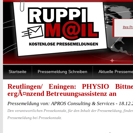
Ihre P
Startseite
Pressemeldung Schreiben
Aktuelle Pressem
Reutlingen/ Eningen: PHYSIO Bittne
ergÃ¤nzend Betreuungsassistenz an
Pressemeldung von: APROS Consulting & Services - 18.12
Den verantwortlichen Pressekontakt, für den Inhalt der Pressemeldung, finden
Pressemeldung bei Pressekontakt.