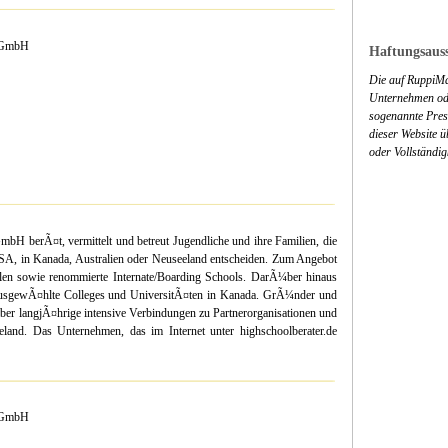
e GmbH
Haftungsauss
Die auf RuppiMa
Unternehmen ode
sogenannte Press
dieser Website 
oder Vollständig
mbH berÃ¤t, vermittelt und betreut Jugendliche und ihre Familien, die
SA, in Kanada, Australien oder Neuseeland entscheiden. Zum Angebot
ulen sowie renommierte Internate/Boarding Schools. DarÃ¼ber hinaus
n ausgewÃ¤hlte Colleges und UniversitÃ¤ten in Kanada. GrÃ¼nder und
 langjÃ¤hrige intensive Verbindungen zu Partnerorganisationen und
land. Das Unternehmen, das im Internet unter highschoolberater.de
e GmbH