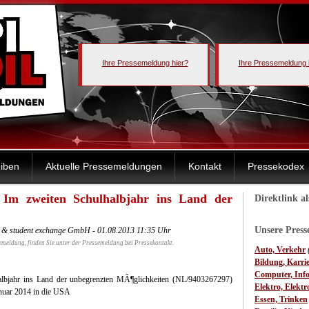
Ihre Pressemeldung hier?
Ihre Pressemeldung 
iben
Aktuelle Pressemeldungen
Kontakt
Pressekodex
 Im zweiten Schulhalbjahr ins Land der
Direktlink a
Unsere Pres
ng & student exchange GmbH - 01.08.2013 11:35 Uhr
emeldung, finden Sie unter der Pressemeldung bei Pressekontakt.
Auto, Verkehr
Bildung, Karri
Computer, Inf
lbjahr ins Land der unbegrenzten MÃ¶glichkeiten (NL/9403267297)
Elektro, Elektr
anuar 2014 in die USA
Essen, Trinken