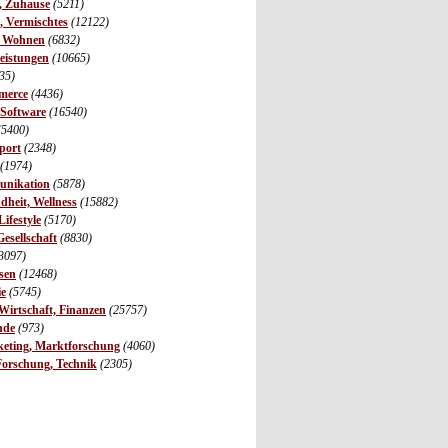
r, Zuhause
(5211)
s, Vermischtes
(12122)
, Wohnen
(6832)
leistungen
(10665)
35)
merce
(4436)
 Software
(16540)
(5400)
port
(2348)
(1974)
unikation
(5878)
dheit, Wellness
(15882)
ifestyle
(5170)
Gesellschaft
(8830)
3097)
sen
(12468)
ie
(5745)
irtschaft, Finanzen
(25757)
nde
(973)
eting, Marktforschung
(4060)
Forschung, Technik
(2305)