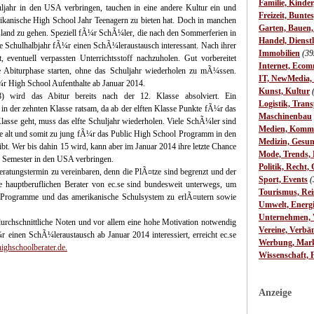
Familie, Kinde
ljahr in den USA verbringen, tauchen in eine andere Kultur ein und
Freizeit, Bunte
kanische High School Jahr Teenagern zu bieten hat. Doch in manchen
Garten, Bauen
Ausland zu gehen. Speziell fÃ¼r SchÃ¼ler, die nach den Sommerferien in
Handel, Dienst
te Schulhalbjahr fÃ¼r einen SchÃ¼leraustausch interessant. Nach ihrer
Immobilien
(39
entuell verpassten Unterrichtsstoff nachzuholen. Gut vorbereitet
Internet, Ecom
 Abiturphase starten, ohne das Schuljahr wiederholen zu mÃ¼ssen.
IT, NewMedia,
Ã¼r High School Aufenthalte ab Januar 2014.
Kunst, Kultur
) wird das Abitur bereits nach der 12. Klasse absolviert. Ein
Logistik, Trans
in der zehnten Klasse ratsam, da ab der elften Klasse Punkte fÃ¼r das
Maschinenbau
asse geht, muss das elfte Schuljahr wiederholen. Viele SchÃ¼ler sind
Medien, Komm
re alt und somit zu jung fÃ¼r das Public High School Programm in den
Medizin, Gesun
bt. Wer bis dahin 15 wird, kann aber im Januar 2014 ihre letzte Chance
Mode, Trends, L
n Semester in den USA verbringen.
Politik, Recht, 
Beratungstermin zu vereinbaren, denn die PlÃ¤tze sind begrenzt und der
Sport, Events
(
 hauptberuflichen Berater von ec.se sind bundesweit unterwegs, um
Tourismus, Rei
 Programme und das amerikanische Schulsystem zu erlÃ¤utern sowie
Umwelt, Energ
Unternehmen, W
rchschnittliche Noten und vor allem eine hohe Motivation notwendig
Vereine, Verbä
inen SchÃ¼leraustausch ab Januar 2014 interessiert, erreicht ec.se
Werbung, Mark
ghschoolberater.de.
Wissenschaft, 
Anzeige