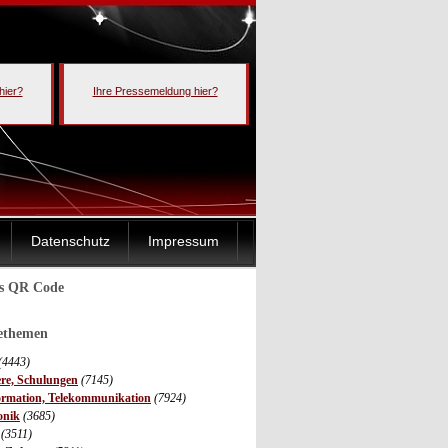
hier?
Ihre Pressemeldung hier?
Datenschutz
Impressum
ls QR Code
sethemen
(4443)
ere, Schulungen
(7145)
ormation, Telekommunikation
(7924)
onik
(3685)
(3511)