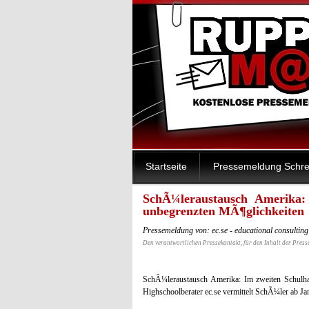
Startseite
Pressemeldung Schre
SchÃ¼leraustausch Amerika:
unbegrenzten MÃ¶glichkeiten
Pressemeldung von: ec.se - educational consulti
Den verantwortlichen Pressekontakt, für den Inhalt der Press
SchÃ¼leraustausch Amerika: Im zweiten Schulha
Highschoolberater ec.se vermittelt SchÃ¼ler ab J