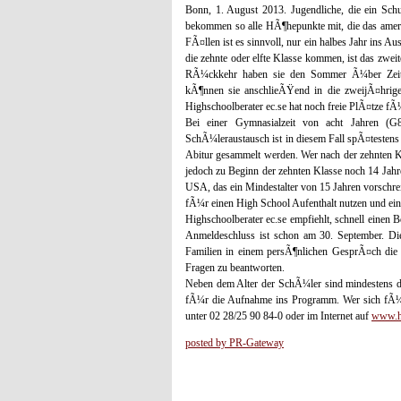
Bonn, 1. August 2013. Jugendliche, die ein Schu
bekommen so alle HÃ¶hepunkte mit, die das ameri
FÃ¤llen ist es sinnvoll, nur ein halbes Jahr ins 
die zehnte oder elfte Klasse kommen, ist das zwei
RÃ¼ckkehr haben sie den Sommer Ã¼ber Zeit, ev
kÃ¶nnen sie anschlieÃŸend in die zweijÃ¤hrige
Highschoolberater ec.se hat noch freie PlÃ¤tze f
Bei einer Gymnasialzeit von acht Jahren (G8
SchÃ¼leraustausch ist in diesem Fall spÃ¤testens 
Abitur gesammelt werden. Wer nach der zehnten Kl
jedoch zu Beginn der zehnten Klasse noch 14 Jah
USA, das ein Mindestalter von 15 Jahren vorschrei
fÃ¼r einen High School Aufenthalt nutzen und ei
Highschoolberater ec.se empfiehlt, schnell einen 
Anmeldeschluss ist schon am 30. September. Die
Familien in einem persÃ¶nlichen GesprÃ¤ch die
Fragen zu beantworten.
Neben dem Alter der SchÃ¼ler sind mindestens du
fÃ¼r die Aufnahme ins Programm. Wer sich fÃ¼r e
unter 02 28/25 90 84-0 oder im Internet auf
www.hi
posted by PR-Gateway