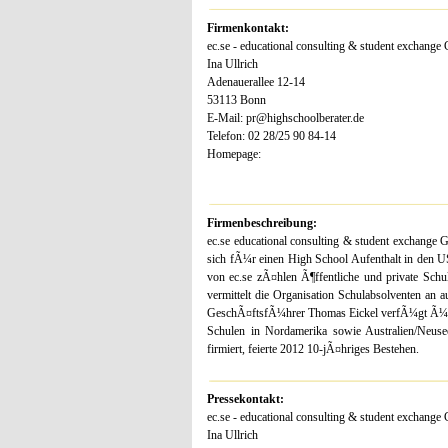
Firmenkontakt:
ec.se - educational consulting & student exchang
Ina Ullrich
Adenauerallee 12-14
53113 Bonn
E-Mail: pr@highschoolberater.de
Telefon: 02 28/25 90 84-14
Homepage:
Firmenbeschreibung:
ec.se educational consulting & student exchange G
sich fÃ¼r einen High School Aufenthalt in den U
von ec.se zÃ¤hlen Ã¶ffentliche und private Sch
vermittelt die Organisation Schulabsolventen a
GeschÃ¤ftsfÃ¼hrer Thomas Eickel verfÃ¼gt Ã¼ber
Schulen in Nordamerika sowie Australien/Neusee
firmiert, feierte 2012 10-jÃ¤hriges Bestehen.
Pressekontakt:
ec.se - educational consulting & student exchang
Ina Ullrich