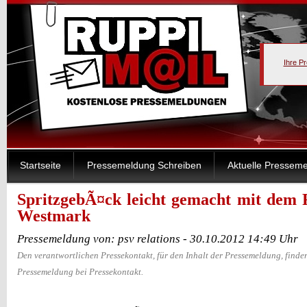
Ihre P
Startseite
Pressemeldung Schreiben
Aktuelle Pressem
SpritzgebÃ¤ck leicht gemacht mit dem F
Westmark
Pressemeldung von: psv relations - 30.10.2012 14:49 Uhr
Den verantwortlichen Pressekontakt, für den Inhalt der Pressemeldung, finden
Pressemeldung bei Pressekontakt.