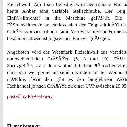
Fleischwolf. Am Tisch befestigt wird der robuste Haush
heute Ã¼ber eine variable Stellschraube. Der Tei
EinfÃ¼lltrichter in die Maschine gefÃ¼llt. Die 
FÃ¶rderschnecke an, sodass sich der Teig schlieÃŸli
GebÃ¤ckvorsatz bahnen kann. Vier verschiedene Formen s
besonders abwechslungsreiches BackvergnÃ¼gen.
Angeboten wird der Westmark Fleischwolf aus veredelt
unterschiedlichen GrÃ¶ÃŸen (5, 8 und 10). FÃ¼r
SpritzgebÃ¤ck auf dem weihnachtlichen PlÃ¤tzchenteller
darf oder wer gerne mit seinen Kindern in der Weihnac
mÃ¶chte, fÃ¼r den gibt es den langlebigen Westm
Fachhandel je nach GrÃ¶ÃŸe zu einer UVP zwischen 28,95
posted by PR-Gateway
Firmenkontakt: