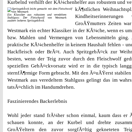
Kurbelnd verhilft der KÃ¼chenhelfer aus robustem und ve
kÃ¶stlichen Weihnachtsp
Ein Klassiker aus robustem und veredeltem
Kindheitserinnerung
Stahlguss: Der Fleischwolf von Westmark
zaubert leckeres SpritzgebÃ¤ck.
GroÃŸmutters Zeiten war
Westmark ein echter Klassiker in der KÃ¼che, wenn es um 
bzw. Mahlen und Vermengen von Lebensmitteln ging. 
praktische KÃ¼chenhelfer in keinem Haushalt fehlen - un
Hackfleisch oder BrÃ¤t. Auch SpritzgebÃ¤ck zur Weihn
besten, wenn der Teig zuvor durch den Fleischwolf ged
speziellen GebÃ¤ckvorsatz wird er in die typisch langg
sternfÃ¶rmige Form gebracht. Mit den Ã¤uÃŸerst stabile
Westmark aus veredeltem Stahlguss gelingt das im wahrs
tatsÃ¤chlich im Handumdrehen.
Faszinierendes Backerlebnis
Wohl jeder stand frÃ¼her schon einmal, kaum dass er Ã
schauen konnte, an der Kurbel und drehte zusamm
GroÃŸeltern den zuvor sorgfÃ¤ltig gekneteten Tei