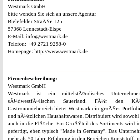
Westmark GmbH
bitte wenden Sie sich an unsere Agentur
Bielefelder StraÃŸe 125
57368 Lennestadt-Elspe
E-Mail: info@westmark.de
Telefon: +49 2721 9258-0
Homepage: http://www.westmark.de
Firmenbeschreibung:
Westmark GmbH
Westmark ist ein mittelstÃ¤ndisches Unterneh
sÃ¼dwestfÃ¤lischen Sauerland. FÃ¼r den K
Gastronomiebereich bietet Westmark ein groÃŸes Portfol
und nÃ¼tzlichen Haushaltswaren. Distribuiert wird sowohl 
auch in die FlÃ¤che. Ein GroÃŸteil des Sortiments wird 
gefertigt, eben typisch "Made in Germany". Das Untern
mehr als 50 Jahre Erfahrung in den Bereichen Kunststoff- u