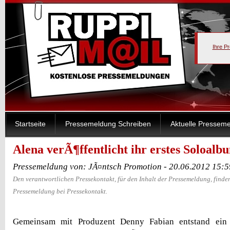
Ihre P
Startseite
Pressemeldung Schreiben
Aktuelle Pressem
Alena verÃ¶ffentlicht ihr erstes Soloalb
Pressemeldung von: JÃ¤ntsch Promotion - 20.06.2012 15:
Den verantwortlichen Pressekontakt, für den Inhalt der Pressemeldung, finden
Pressemeldung bei Pressekontakt.
Gemeinsam mit Produzent Denny Fabian entstand ein 