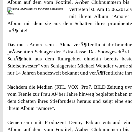
Album auf dem vom Foxtitel, Ã¼ber Clubnummern bis h
vertreten ist.
Am 15.06.2012 v
Alena
mit ihrem Album "Amore" 
Album mit dem sie aus dem Schatten ihres prominenten
mÃ¶chte!
Das muss Amore sein - Alena verÃ¶ffentlicht ihr brandn
prÃ¤sentiert Schlager der Extraklasse. Das ShowgeschÃ¤ft 
SchÃ¶nheit aus dem Ruhrgebiet ohnehin bereits beste
Stiefschwester" von Schlagerstar Michael Wendler wurde si
nur 14 Jahren bundesweit bekannt und verÃ¶ffentlichte ihre
Nachdem die Medien (RTL, VOX, Pro7, BILD Zeitung uvm
vom Teenie zur Frau Ã¼ber Jahre hinweg begleitet haben tri
dem Schatten ihres Stiefbruders heraus und zeigt eine e
ihrem Album "Amore".
Gemeinsam mit Produzent Denny Fabian entstand ein 
Album auf dem vom Foxtitel, Ã¼ber Clubnummern bis h