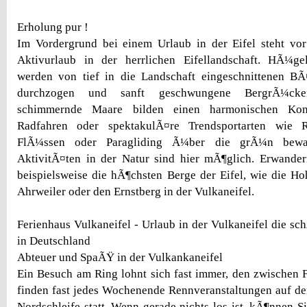
Erholung pur !
Im Vordergrund bei einem Urlaub in der Eifel steht vor
Aktivurlaub in der herrlichen Eifellandschaft. HÃ¼ge
werden von tief in die Landschaft eingeschnittenen 
durchzogen und sanft geschwungene BergrÃ¼ck
schimmernde Maare bilden einen harmonischen Kon
Radfahren oder spektakulÃ¤re Trendsportarten wie R
FlÃ¼ssen oder Paragliding Ã¼ber die grÃ¼n bewal
AktivitÃ¤ten in der Natur sind hier mÃ¶glich. Erwander
beispielsweise die hÃ¶chsten Berge der Eifel, wie die H
Ahrweiler oder den Ernstberg in der Vulkaneifel.
Ferienhaus Vulkaneifel - Urlaub in der Vulkaneifel die sc
in Deutschland
Abteuer und SpaÃŸ in der Vulkankaneifel
Ein Besuch am Ring lohnt sich fast immer, den zwischen
finden fast jedes Wochenende Rennveranstaltungen auf de
Nordschleife statt. Wenn gerade nichts los ist, kÃ¶nnen S