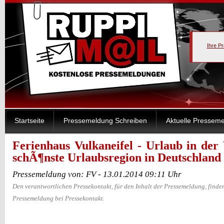
Ihre P
Startseite
Pressemeldung Schreiben
Aktuelle Pressem
Ferienhaus Vulkaneifel - Urlaub in der 
schÃ¶nste Urlaubsregion in Deutschland
Pressemeldung von: FV - 13.01.2014 09:11 Uhr
Den verantwortlichen Pressekontakt, für den Inhalt der Pressemeldung, finden
Pressemeldung bei Pressekontakt.