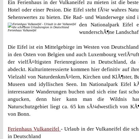
Ein Ferienhaus in der Vulkaneifel zu mieten ist die beste
Hotel oder einer Pesion. Die Eifel steht fÃ¼r wahres Natu
Sehenswertes zu bieten. Die Rad- und Wanderwege sind i
den Nationalpark Eifel e
Ferienhaus Vulkaneifel
wunderschÃ¶ne Landschaf
Die Eifel ist ein Mittelgebirge im Westen von Deutschland
in den Osten von Belgien und auch Luxembourg verlÃ¤uft.
der vielfÃ¤ltigsten Ferienregionen in Deutschland, d
abdeckt. Kulturinteressierte kommen hier definitiv auf ih
Vielzahl von NaturdenkmÃ¤lern, Kirchen und KlÃ¶ster, B
Museen und idyllischen Seen. Im Nationalpark Eifel k
interessante Wanderungen buchen und sich eine fast sch
angucken, denn hier kann man die Wildnis hau
Naturschutzgebiet liegt ca. 65 km sÃ¼dwestlich von K
von Bonn.
Ferienhaus Vulkaneifel
- Urlaub in der Vulkaneifel die sc
in Deutschland