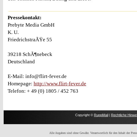
Pressekontakt:
Prebyte Media GmbH
K. U.
FriedrichstraÃŸe 55
39218 SchÃ¶nebeck
Deutschland
E-Mail: info@flirt-fever.de
Homepage:
http://www.flirt-fever.de
Telefon: + 49 (0) 1805 / 452 763
Copyright ©
RuppiMail
|
Rechtliche Hinwe
Alle Angaben sind ohne Gewähr. Verantwortlich für den Inhalt der Presse