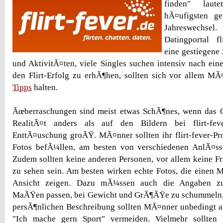
finden" lau
hÃ¤ufigsten g
Jahreswechsel
Datingportal fl
eine gestiegene
und AktivitÃ¤ten, viele Singles suchen intensiv nach ei
den Flirt-Erfolg zu erhÃ¶hen, sollten sich vor allem M
Tipps
halten.
Ãœberraschungen sind meist etwas SchÃ¶nes, wenn das O
RealitÃ¤t anders als auf den Bildern bei flirt-feve
EnttÃ¤uschung groÃŸ. MÃ¤nner sollten ihr flirt-fever-Prof
Fotos befÃ¼llen, am besten von verschiedenen AnlÃ¤ss
Zudem sollten keine anderen Personen, vor allem keine Fr
zu sehen sein. Am besten wirken echte Fotos, die einen
Ansicht zeigen. Dazu mÃ¼ssen auch die Angaben zu
MaÃŸen passen, bei Gewicht und GrÃ¶ÃŸe zu schummeln, i
persÃ¶nlichen Beschreibung sollten MÃ¤nner unbedingt a
"Ich mache gern Sport" vermeiden. Vielmehr sollten