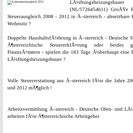
LÃ¼ftungsheizungsbaue
(NL/5726454611) GroÃŸe P
Steuerausgleich 2008 - 2012 in Ã–sterreich - absetzbare
Wohnsitz ?
Doppelte HaushaltsfÃ¼hrung in Ã–sterreich - Deutsche S
Ã¶sterreichische SteuererklÃ¤rung oder beides 
FinanzÃ¤mtern - spielen die 183 Tage Ã¼berhaupt eine 
LÃ¼ftungsheizungsbauer ?
Volle Steuererstattung aus Ã–sterreich fÃ¼r die Jahre 2
und 2012 mÃ¶glich !
Arbeitsvermittlung Ã–sterreich - Deutsche Ofen- und LÃ
arbeiten fÃ¼r Ã¶sterreichische Arbeitgeber