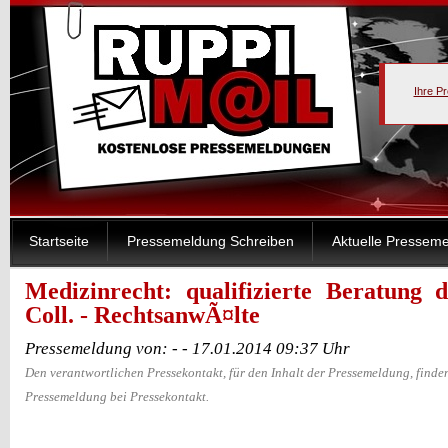
Ihre P
Startseite
Pressemeldung Schreiben
Aktuelle Pressem
Medizinrecht: qualifizierte Beratung
Coll. - RechtsanwÃ¤lte
Pressemeldung von: - - 17.01.2014 09:37 Uhr
Den verantwortlichen Pressekontakt, für den Inhalt der Pressemeldung, finden
Pressemeldung bei Pressekontakt.