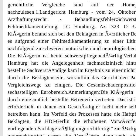
gerichtliche Vergleiche sind auf der Homep
nachzulesen.1.Landgericht Hamburg - vom 24. Oktober
Arzthaftungsrecht - Behandlungsfehler:Schwers
Fehlmedikamentierung, LG Hamburg, Az. 323 O 323
KlÃ¤gerin befand sich bei den Beklagten in Ã¤rztlicher 
es aufgrund einer Fehlmedikamentierung zu einer Lithi
nachfolgend zu schweren motorischen und neurologischen
Die KlÃ¤gerin ist heute schwerstpflegebedÃ¼rftig.Verfa
Hamburg hat die Angelegenheit fachmedizinisch hinte
bestellte SachverstÃ¤ndige kam im Ergebnis zu einer nicht
durch die Beklagtenseite, woraufhin das Gericht den Par
Vergleichswege zu einigen. Die Gesamtschadenpositio
sechsstelligen Eurobereich.Anmerkungen:Die KlÃ¤gerin
durch eine amtlich bestellte Betreuerin vertreten. Das ist
erforderlich, in denen ein GeschÃ¤digter nicht mehr se
betreiben kann. Im Vorfeld des Prozesses hatte die Haftpf
Beklagten, die HDI-Gerlin die erhobenen VorwÃ¼rfe
vorliegenden Sachlage vÃ¶llig ungerechtfertigt" zurÃ¼ckg
ungerechtfertigt" waren die VorwÃ¼rfe dann wohl abe