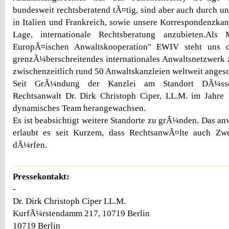
bundesweit rechtsberatend tÃ¤tig, sind aber auch durch un
in Italien und Frankreich, sowie unsere Korrespondenzkanz
Lage, internationale Rechtsberatung anzubieten.Als M
EuropÃ¤ischen Anwaltskooperation" EWIV steht uns 
grenzÃ¼berschreitendes internationales Anwaltsnetzwerk
zwischenzeitlich rund 50 Anwaltskanzleien weltweit anges
Seit GrÃ¼ndung der Kanzlei am Standort DÃ¼sse
Rechtsanwalt Dr. Dirk Christoph Ciper, LL.M. im Jahre 
dynamisches Team herangewachsen.
Es ist beabsichtigt weitere Standorte zu grÃ¼nden. Das an
erlaubt es seit Kurzem, dass RechtsanwÃ¤lte auch Zwei
dÃ¼rfen.
Pressekontakt:
-
Dr. Dirk Christoph Ciper LL.M.
KurfÃ¼rstendamm 217, 10719 Berlin
10719 Berlin