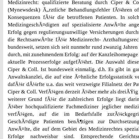
Medizinrecht: qualifizierte Beratung durch Ciper & Co
(Mynewsdesk) Ã„rztliche Behandlungsfehler fÃ¼hren of
Konsequenzen fÃ¼r die betroffenen Patienten. In solc
MedizingeschÃ¤digten auf spezialisierte AnwÃ¤lte ange
Erfolg gegen regulierungsunwillige Versicherungen durchs
die RechtsanwÃ¤lte fÃ¼r Medizinrecht- Arzthaftungsrec
bundesweit, setzen sich seit nunmehr rund zwanzig Jahre
durch, mit zunehmendem Erfolg: auf der Kanzleihomepage
aktuelle Prozesserfolge aufgefÃ¼hrt. Die Auswahl diese
Ciper & Coll. Ist bundesweit einmalig, d.h. Es gibt in g
Anwaltskanzlei, die auf eine Ã¤hnliche Erfolgsstatistik 
dafÃ¼r dÃ¼rfte u.a. das weit verzweigte Filialnetz der Pa
Ciper & Coll. VerfÃ¼gen derzeit Ã¼ber mehr als dreiÃŸig 
weiterer Grund fÃ¼r die zahlreichen Erfolge liegt dari
Ã¼ber hochqualifizierte Fachmediziner jeglicher medizi
verfÃ¼gen, auf die im Bedarfsfalle zurÃ¼ckgegr
GeschÃ¤digte Patienten benÃ¶tigen zur Durchsetzun
AnwÃ¤lte, die auf dem Gebiet des Medizinrechtes spezial
Erfolge nachweisbar sind. Entsprechende Gerichts