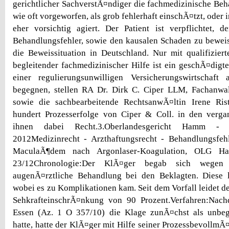
gerichtlicher SachverstÃ¤ndiger die fachmedizinische Beh
wie oft vorgeworfen, als grob fehlerhaft einschÃ¤tzt, oder
eher vorsichtig agiert. Der Patient ist verpflichtet,
Behandlungsfehler, sowie den kausalen Schaden zu beweis
die Beweissituation in Deutschland. Nur mit qualifiziert
begleitender fachmedizinischer Hilfe ist ein geschÃ¤digte
einer regulierungsunwilligen Versicherungswirtschaf
begegnen, stellen RA Dr. Dirk C. Ciper LLM, Fachanwa
sowie die sachbearbeitende RechtsanwÃ¤ltin Irene Ris
hundert Prozesserfolge von Ciper & Coll. in den verg
ihnen dabei Recht.3.Oberlandesgericht Hamm 
2012Medizinrecht - Arzthaftungsrecht - Behandlungsfeh
MaculaÃ¶dem nach Argonlaser-Koagulation, OLG 
23/12Chronologie:Der KlÃ¤ger begab sich wegen
augenÃ¤rztliche Behandlung bei den Beklagten. Diese l
wobei es zu Komplikationen kam. Seit dem Vorfall leidet d
SehkrafteinschrÃ¤nkung von 90 Prozent.Verfahren:Nac
Essen (Az. 1 O 357/10) die Klage zunÃ¤chst als unbe
hatte, hatte der KlÃ¤ger mit Hilfe seiner ProzessbevollmÃ