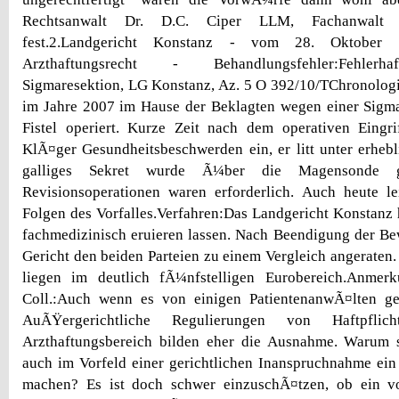
Rechtsanwalt Dr. D.C. Ciper LLM, Fachanwalt 
fest.2.Landgericht Konstanz - vom 28. Oktober 
Arzthaftungsrecht - Behandlungsfehler:Fehler
Sigmaresektion, LG Konstanz, Az. 5 O 392/10/TChronolog
im Jahre 2007 im Hause der Beklagten wegen einer Sigma
Fistel operiert. Kurze Zeit nach dem operativen Eingri
KlÃ¤ger Gesundheitsbeschwerden ein, er litt unter erheb
galliges Sekret wurde Ã¼ber die Magensonde ge
Revisionsoperationen waren erforderlich. Auch heute l
Folgen des Vorfalles.Verfahren:Das Landgericht Konstanz 
fachmedizinisch eruieren lassen. Nach Beendigung der B
Gericht den beiden Parteien zu einem Vergleich angerate
liegen im deutlich fÃ¼nfstelligen Eurobereich.Anme
Coll.:Auch wenn es von einigen PatientenanwÃ¤lten ger
AuÃŸergerichtliche Regulierungen von Haftpflich
Arzthaftungsbereich bilden eher die Ausnahme. Warum so
auch im Vorfeld einer gerichtlichen Inanspruchnahme ei
machen? Es ist doch schwer einzuschÃ¤tzen, ob ein vo