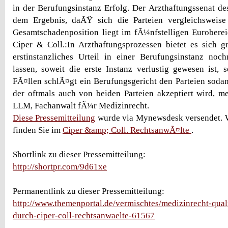
in der Berufungsinstanz Erfolg. Der Arzthaftungssenat
dem Ergebnis, daÃŸ sich die Parteien vergleichsweise 
Gesamtschadenposition liegt im fÃ¼nfstelligen Eurober
Ciper & Coll.:In Arzthaftungsprozessen bietet es sich g
erstinstanzliches Urteil in einer Berufungsinstanz noc
lassen, soweit die erste Instanz verlustig gewesen ist, s
FÃ¤llen schlÃ¤gt ein Berufungsgericht den Parteien sodan
der oftmals auch von beiden Parteien akzeptiert wird, me
LLM, Fachanwalt fÃ¼r Medizinrecht.
Diese Pressemitteilung
wurde via Mynewsdesk versendet. W
finden Sie im
Ciper &amp; Coll. RechtsanwÃ¤lte
.
Shortlink zu dieser Pressemitteilung:
http://shortpr.com/9d61xe
Permanentlink zu dieser Pressemitteilung:
http://www.themenportal.de/vermischtes/medizinrecht-quali
durch-ciper-coll-rechtsanwaelte-61567