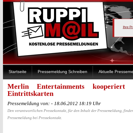
Ihre P
Startseite
Pressemeldung Schreiben
Aktuelle Pressem
Merlin Entertainments kooperiert
Eintrittskarten
Pressemeldung von: - 18.06.2012 18:19 Uhr
Den verantwortlichen Pressekontakt, für den Inhalt der Pressemeldung, finden
Pressemeldung bei Pressekontakt.