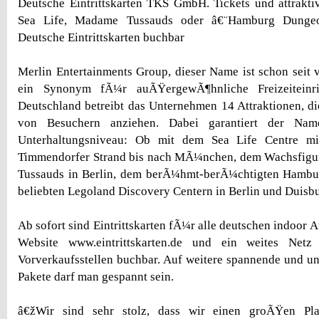
Deutsche Eintrittskarten TKS GmbH. Tickets und attrakt
Sea Life, Madame Tussauds oder â€¨Hamburg Dunge
Deutsche Eintrittskarten buchbar
Merlin Entertainments Group, dieser Name ist schon seit v
ein Synonym fÃ¼r auÃŸergewÃ¶hnliche Freizeiteinri
Deutschland betreibt das Unternehmen 14 Attraktionen, di
von Besuchern anziehen. Dabei garantiert der Nam
Unterhaltungsniveau: Ob mit dem Sea Life Centre m
Timmendorfer Strand bis nach MÃ¼nchen, dem Wachsfig
Tussauds in Berlin, dem berÃ¼hmt-berÃ¼chtigten Hamb
beliebten Legoland Discovery Centern in Berlin und Duisbu
Ab sofort sind Eintrittskarten fÃ¼r alle deutschen indoor 
Website www.eintrittskarten.de und ein weites Netz
Vorverkaufsstellen buchbar. Auf weitere spannende und 
Pakete darf man gespannt sein.
â€žWir sind sehr stolz, dass wir einen groÃŸen Pl