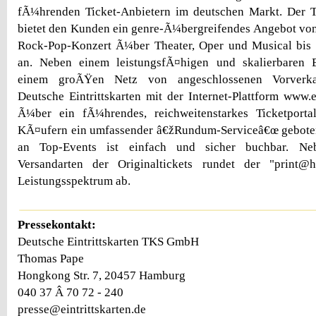
fÃ¼hrenden Ticket-Anbietern im deutschen Markt. Der Ti
bietet den Kunden ein genre-Ã¼bergreifendes Angebot von 
Rock-Pop-Konzert Ã¼ber Theater, Oper und Musical bis h
an. Neben einem leistungsfÃ¤higen und skalierbaren 
einem groÃŸen Netz von angeschlossenen Vorverkau
Deutsche Eintrittskarten mit der Internet-Plattform www.e
Ã¼ber ein fÃ¼hrendes, reichweitenstarkes Ticketporta
KÃ¤ufern ein umfassender â€žRundum-Serviceâ€œ geboten
an Top-Events ist einfach und sicher buchbar. N
Versandarten der Originaltickets rundet der "print@
Leistungsspektrum ab.
Pressekontakt:
Deutsche Eintrittskarten TKS GmbH
Thomas Pape
Hongkong Str. 7, 20457 Hamburg
040 37 Â 70 72 - 240
presse@eintrittskarten.de