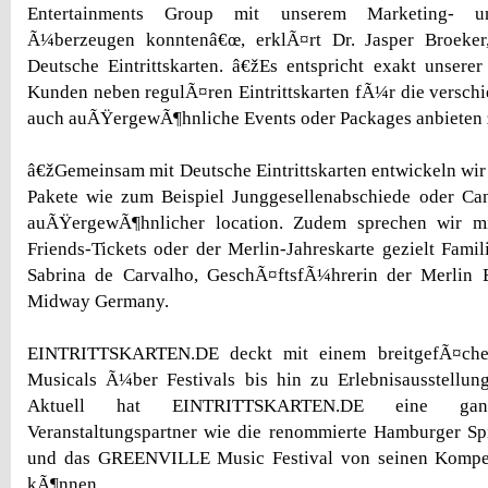
Entertainments Group mit unserem Marketing- un
Ã¼berzeugen konntenâ€œ, erklÃ¤rt Dr. Jasper Broeker
Deutsche Eintrittskarten. â€žEs entspricht exakt unserer
Kunden neben regulÃ¤ren Eintrittskarten fÃ¼r die versch
auch auÃŸergewÃ¶hnliche Events oder Packages anbieten
â€žGemeinsam mit Deutsche Eintrittskarten entwickeln wir 
Pakete wie zum Beispiel Junggesellenabschiede oder Can
auÃŸergewÃ¶hnlicher location. Zudem sprechen wir m
Friends-Tickets oder der Merlin-Jahreskarte gezielt Famil
Sabrina de Carvalho, GeschÃ¤ftsfÃ¼hrerin der Merlin 
Midway Germany.
EINTRITTSKARTEN.DE deckt mit einem breitgefÃ¤cher
Musicals Ã¼ber Festivals bis hin zu Erlebnisausstellun
Aktuell hat EINTRITTSKARTEN.DE eine ga
Veranstaltungspartner wie die renommierte Hamburger Sp
und das GREENVILLE Music Festival von seinen Komp
kÃ¶nnen.