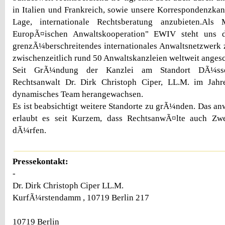
in Italien und Frankreich, sowie unsere Korrespondenzkanz
Lage, internationale Rechtsberatung anzubieten.Als M
EuropÃ¤ischen Anwaltskooperation" EWIV steht uns 
grenzÃ¼berschreitendes internationales Anwaltsnetzwerk
zwischenzeitlich rund 50 Anwaltskanzleien weltweit angesc
Seit GrÃ¼ndung der Kanzlei am Standort DÃ¼sse
Rechtsanwalt Dr. Dirk Christoph Ciper, LL.M. im Jahr
dynamisches Team herangewachsen.
Es ist beabsichtigt weitere Standorte zu grÃ¼nden. Das an
erlaubt es seit Kurzem, dass RechtsanwÃ¤lte auch Zwei
dÃ¼rfen.
Pressekontakt:
-
Dr. Dirk Christoph Ciper LL.M.
KurfÃ¼rstendamm , 10719 Berlin 217
10719 Berlin