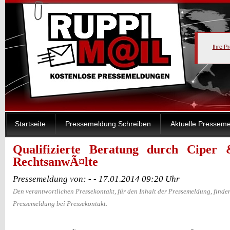
Ihre P
Startseite
Pressemeldung Schreiben
Aktuelle Pressem
Qualifizierte Beratung durch Ciper 
RechtsanwÃ¤lte
Pressemeldung von: - - 17.01.2014 09:20 Uhr
Den verantwortlichen Pressekontakt, für den Inhalt der Pressemeldung, finden
Pressemeldung bei Pressekontakt.