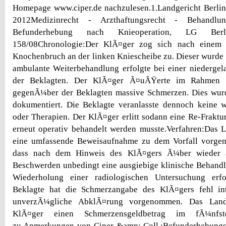
Homepage www.ciper.de nachzulesen.1.Landgericht Berli
2012Medizinrecht - Arzthaftungsrecht - Behandlungs
Befunderhebung nach Knieoperation, LG B
158/08Chronologie:Der KlÃ¤ger zog sich nach einem 
Knochenbruch an der linken Kniescheibe zu. Dieser wurde o
ambulante Weiterbehandlung erfolgte bei einer niederge
der Beklagten. Der KlÃ¤ger Ã¤uÃŸerte im Rahmen 
gegenÃ¼ber der Beklagten massive Schmerzen. Dies wur
dokumentiert. Die Beklagte veranlasste dennoch keine 
oder Therapien. Der KlÃ¤ger erlitt sodann eine Re-Fraktur
erneut operativ behandelt werden musste.Verfahren:Das L
eine umfassende Beweisaufnahme zu dem Vorfall vorge
dass nach dem Hinweis des KlÃ¤gers Ã¼ber wieder a
Beschwerden unbedingt eine ausgiebige klinische Behandl
Wiederholung einer radiologischen Untersuchung erfo
Beklagte hat die Schmerzangabe des KlÃ¤gers fehl int
unverzÃ¼gliche AbklÃ¤rung vorgenommen. Das Land
KlÃ¤ger einen Schmerzensgeldbetrag im fÃ¼nfste
zu.Anmerkungen von Ciper &amp; Coll.:Befunderhebungs