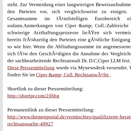
steht. Zur Vermeidung einer langwierigen Beweisaufnahme
den Parteien vor, sich vergleichsweise zu einigen.
Gesamtsumme im fÃ¼nfstelligen Eurobereich e
sodann.Anmerkungen von Ciper &amp; Coll.:Zahlreiche
schwierige Arzthaftungsprozesse lieÃŸen sich vermei
bereits frÃ¼hzeitig den Parteien eine gÃ¼tliche Einigu
so wie hier. Wenn die Abfindungssumme im angemessenen 
sich fÃ¼r den GeschÃ¤digten die Annahme des Vergleichsv
der sachbearbeitende Rechtsanwalt Dr. D.C.Ciper LLM fest.
Diese Pressemitteilung
wurde via Mynewsdesk versendet. W
finden Sie im
Ciper &amp; Coll. RechtsanwÃ¤lte
.
Shortlink zu dieser Pressemitteilung:
http://shortpr.com/2jlhhg
Permanentlink zu dieser Pressemitteilung:
http://www.themenportal.de/vermischtes/qualifizierte-berat
rechtsanwaelte-49927