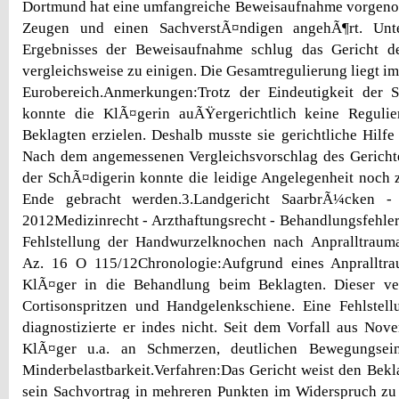
Dortmund hat eine umfangreiche Beweisaufnahme vorgen
Zeugen und einen SachverstÃ¤ndigen angehÃ¶rt. Un
Ergebnisses der Beweisaufnahme schlug das Gericht de
vergleichsweise zu einigen. Die Gesamtregulierung liegt im 
Eurobereich.Anmerkungen:Trotz der Eindeutigkeit der 
konnte die KlÃ¤gerin auÃŸergerichtlich keine Regulier
Beklagten erzielen. Deshalb musste sie gerichtliche Hilf
Nach dem angemessenen Vergleichsvorschlag des Gericht
der SchÃ¤digerin konnte die leidige Angelegenheit noch 
Ende gebracht werden.3.Landgericht SaarbrÃ¼cken 
2012Medizinrecht - Arzthaftungsrecht - Behandlungsfehler
Fehlstellung der Handwurzelknochen nach Anpralltrau
Az. 16 O 115/12Chronologie:Aufgrund eines Anpralltr
KlÃ¤ger in die Behandlung beim Beklagten. Dieser ve
Cortisonspritzen und Handgelenkschiene. Eine Fehlstel
diagnostizierte er indes nicht. Seit dem Vorfall aus Nov
KlÃ¤ger u.a. an Schmerzen, deutlichen Bewegungsei
Minderbelastbarkeit.Verfahren:Das Gericht weist den Bekla
sein Sachvortrag in mehreren Punkten im Widerspruch zu