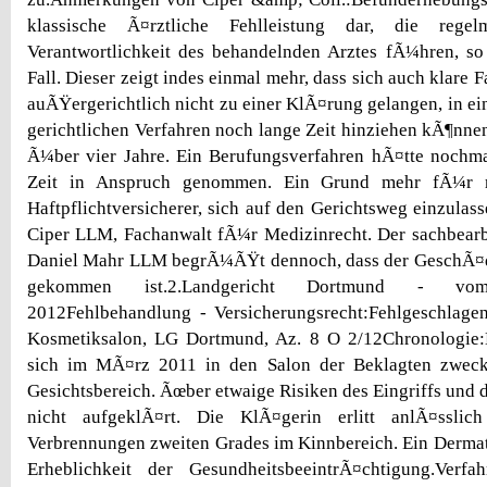
klassische Ã¤rztliche Fehlleistung dar, die reg
Verantwortlichkeit des behandelnden Arztes fÃ¼hren, so
Fall. Dieser zeigt indes einmal mehr, dass sich auch klare F
auÃŸergerichtlich nicht zu einer KlÃ¤rung gelangen, in 
gerichtlichen Verfahren noch lange Zeit hinziehen kÃ¶nnen
Ã¼ber vier Jahre. Ein Berufungsverfahren hÃ¤tte nochma
Zeit in Anspruch genommen. Ein Grund mehr fÃ¼r re
Haftpflichtversicherer, sich auf den Gerichtsweg einzulas
Ciper LLM, Fachanwalt fÃ¼r Medizinrecht. Der sachbearb
Daniel Mahr LLM begrÃ¼ÃŸt dennoch, dass der GeschÃ¤d
gekommen ist.2.Landgericht Dortmund - v
2012Fehlbehandlung - Versicherungsrecht:Fehlgeschlage
Kosmetiksalon, LG Dortmund, Az. 8 O 2/12Chronologie
sich im MÃ¤rz 2011 in den Salon der Beklagten zweck
Gesichtsbereich. Ãœber etwaige Risiken des Eingriffs und 
nicht aufgeklÃ¤rt. Die KlÃ¤gerin erlitt anlÃ¤sslic
Verbrennungen zweiten Grades im Kinnbereich. Ein Dermat
Erheblichkeit der GesundheitsbeeintrÃ¤chtigung.Verfa