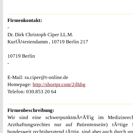
Firmenkontakt:
-
Dr. Dirk Christoph Ciper LL.M.
KurfÃ¼rstendamm , 10719 Berlin 217
10719 Berlin
-
E-Mail: ra.ciper@t-online.de
Homepage:
http://shortpr.com/2jlhhg
Telefon: 030.853 20 64
Firmenbeschreibung:
Wir sind eine schwerpunktmÃ¤ÃŸig im Medizinrec
Arzthaftungsrechtes nur auf Patientenseite) tÃ¤tige
bundesweit rechtsberatend tÃ¤tig, sind aber auch durch un