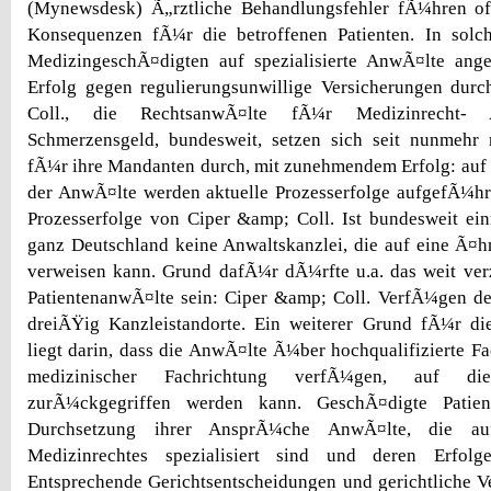
(Mynewsdesk) Ã„rztliche Behandlungsfehler fÃ¼hren of
Konsequenzen fÃ¼r die betroffenen Patienten. In solc
MedizingeschÃ¤digten auf spezialisierte AnwÃ¤lte ange
Erfolg gegen regulierungsunwillige Versicherungen durc
Coll., die RechtsanwÃ¤lte fÃ¼r Medizinrecht- A
Schmerzensgeld, bundesweit, setzen sich seit nunmehr
fÃ¼r ihre Mandanten durch, mit zunehmendem Erfolg: auf
der AnwÃ¤lte werden aktuelle Prozesserfolge aufgefÃ¼hr
Prozesserfolge von Ciper &amp; Coll. Ist bundesweit einm
ganz Deutschland keine Anwaltskanzlei, die auf eine Ã¤hnl
verweisen kann. Grund dafÃ¼r dÃ¼rfte u.a. das weit verz
PatientenanwÃ¤lte sein: Ciper &amp; Coll. VerfÃ¼gen de
dreiÃŸig Kanzleistandorte. Ein weiterer Grund fÃ¼r die
liegt darin, dass die AnwÃ¤lte Ã¼ber hochqualifizierte Fa
medizinischer Fachrichtung verfÃ¼gen, auf di
zurÃ¼ckgegriffen werden kann. GeschÃ¤digte Patien
Durchsetzung ihrer AnsprÃ¼che AnwÃ¤lte, die a
Medizinrechtes spezialisiert sind und deren Erfolg
Entsprechende Gerichtsentscheidungen und gerichtliche Ve