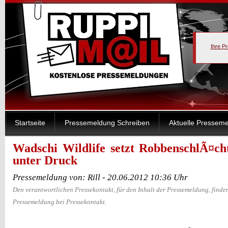
Ihre P
Startseite
Pressemeldung Schreiben
Aktuelle Pressem
Wadschi Wildlife setzt RobbenschlÃ¤ch
unter Druck
Pressemeldung von: Rill - 20.06.2012 10:36 Uhr
Den verantwortlichen Pressekontakt, für den Inhalt der Pressemeldung, finden
Pressemeldung bei Pressekontakt.