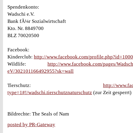
Spendenkonto:
Wadschi e.V.
Bank fÃ¼r Sozialwirtschaft
Kto. Nr. 8849700
BLZ 70020500
Facebook:
Kinderclub:
http://www.facebook.com/profile.php?id=10
Wildlife:
http://www.facebook.com/pages/Wadschi
eV/302101166492955?sk=wall
Tierschutz:
http://www.fa
type=1#!/wadschi.tierschutznaturschutz
(zur Zeit gesperrt)
Bildrechte: The Seals of Nam
posted by PR-Gateway