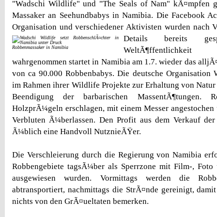
"Wadschi Wildlife" und "The Seals of Nam" kÃ¤mpfen g
Massaker an Seehundbabys in Namibia. Die Facebook Ac
Organisation und verschiedener Aktivisten wurden nach 
Details bereits ge
Robbenmassaker in Namibia
WeltÃ¶ffentlichke
wahrgenommen startet in Namibia am 1.7. wieder das alljÃ
von ca 90.000 Robbenbabys. Die deutsche Organisation 
im Rahmen ihrer Wildlife Projekte zur Erhaltung von Natu
Beendigung der barbarischen MassentÃ¶tungen. 
HolzprÃ¼geln erschlagen, mit einem Messer angestochen 
Verbluten Ã¼berlassen. Den Profit aus dem Verkauf der 
Ã¼blich eine Handvoll NutznieÃŸer.
Die Verschleierung durch die Regierung von Namibia erfo
Robbengebiete tagsÃ¼ber als Sperrzone mit Film-, Foto
ausgewiesen wurden. Vormittags werden die Robb
abtransportiert, nachmittags die StrÃ¤nde gereinigt, dami
nichts von den GrÃ¤ueltaten bemerken.