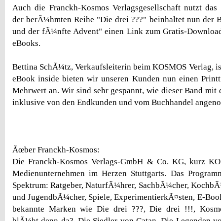
Auch die Franckh-Kosmos Verlagsgesellschaft nutzt das 
der berÃ¼hmten Reihe "Die drei ???" beinhaltet nun der Bu
und der fÃ¼nfte Advent" einen Link zum Gratis-Downloa
eBooks.
Bettina SchÃ¼tz, Verkaufsleiterin beim KOSMOS Verlag, ist
eBook inside bieten wir unseren Kunden nun einen Printti
Mehrwert an. Wir sind sehr gespannt, wie dieser Band mit 
inklusive von den Endkunden und vom Buchhandel angen
Ãœber Franckh-Kosmos:
Die Franckh-Kosmos Verlags-GmbH & Co. KG, kurz KOS
Medienunternehmen im Herzen Stuttgarts. Das Programm
Spektrum: Ratgeber, NaturfÃ¼hrer, SachbÃ¼cher, KochbÃ
und JugendbÃ¼cher, Spiele, ExperimentierkÃ¤sten, E-Boo
bekannte Marken wie Die drei ???, Die drei !!!, Kos
blÃ¼ht denn da?, Die Siedler von Catan, Die Legenden 