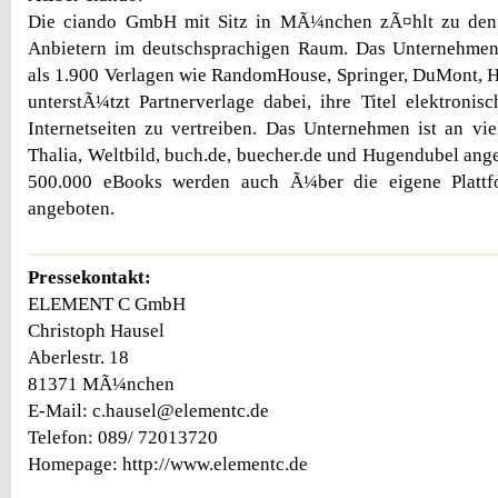
Die ciando GmbH mit Sitz in MÃ¼nchen zÃ¤hlt zu de
Anbietern im deutschsprachigen Raum. Das Unternehmen
als 1.900 Verlagen wie RandomHouse, Springer, DuMont, 
unterstÃ¼tzt Partnerverlage dabei, ihre Titel elektroni
Internetseiten zu vertreiben. Das Unternehmen ist an v
Thalia, Weltbild, buch.de, buecher.de und Hugendubel ang
500.000 eBooks werden auch Ã¼ber die eigene Platt
angeboten.
Pressekontakt:
ELEMENT C GmbH
Christoph Hausel
Aberlestr. 18
81371 MÃ¼nchen
E-Mail: c.hausel@elementc.de
Telefon: 089/ 72013720
Homepage: http://www.elementc.de