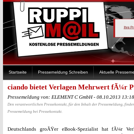
Ihre P
Startseite
Pressemeldung Schreiben
Aktuelle Pressem
ciando bietet Verlagen Mehrwert fÃ¼r 
Pressemeldung von: ELEMENT C GmbH - 08.10.2013 13:1
Den verantwortlichen Pressekontakt, für den Inhalt der Pressemeldung, finden
Pressemeldung bei Pressekontakt.
Deutschlands groÃŸer eBook-Spezialist hat fÃ¼r Ver