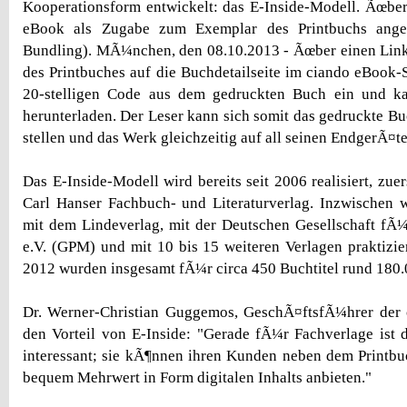
Kooperationsform entwickelt: das E-Inside-Modell. Ãœbe
eBook als Zugabe zum Exemplar des Printbuchs ange
Bundling). MÃ¼nchen, den 08.10.2013 - Ãœber einen Link
des Printbuches auf die Buchdetailseite im ciando eBook-S
20-stelligen Code aus dem gedruckten Buch ein und k
herunterladen. Der Leser kann sich somit das gedruckte Bu
stellen und das Werk gleichzeitig auf all seinen EndgerÃ¤t
Das E-Inside-Modell wird bereits seit 2006 realisiert, zu
Carl Hanser Fachbuch- und Literaturverlag. Inzwischen 
mit dem Lindeverlag, mit der Deutschen Gesellschaft fÃ
e.V. (GPM) und mit 10 bis 15 weiteren Verlagen praktizie
2012 wurden insgesamt fÃ¼r circa 450 Buchtitel rund 180.0
Dr. Werner-Christian Guggemos, GeschÃ¤ftsfÃ¼hrer der
den Vorteil von E-Inside: "Gerade fÃ¼r Fachverlage ist 
interessant; sie kÃ¶nnen ihren Kunden neben dem Printbu
bequem Mehrwert in Form digitalen Inhalts anbieten."