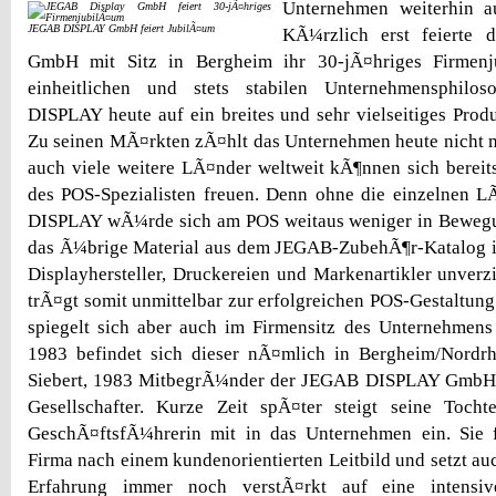
Unternehmen weiterhin a
JEGAB DISPLAY GmbH feiert JubilÃ¤um
KÃ¼rzlich erst feierte
GmbH mit Sitz in Bergheim ihr 30-jÃ¤hriges Firmen
einheitlichen und stets stabilen Unternehmensphilo
DISPLAY heute auf ein breites und sehr vielseitiges Prod
Zu seinen MÃ¤rkten zÃ¤hlt das Unternehmen heute nicht 
auch viele weitere LÃ¤nder weltweit kÃ¶nnen sich berei
des POS-Spezialisten freuen. Denn ohne die einzelnen
DISPLAY wÃ¼rde sich am POS weitaus weniger in Bewegu
das Ã¼brige Material aus dem JEGAB-ZubehÃ¶r-Katalog is
Displayhersteller, Druckereien und Markenartikler unver
trÃ¤gt somit unmittelbar zur erfolgreichen POS-Gestaltung 
spiegelt sich aber auch im Firmensitz des Unternehmens
1983 befindet sich dieser nÃ¤mlich in Bergheim/Nordrh
Siebert, 1983 MitbegrÃ¼nder der JEGAB DISPLAY GmbH, 
Gesellschafter. Kurze Zeit spÃ¤ter steigt seine Tochte
GeschÃ¤ftsfÃ¼hrerin mit in das Unternehmen ein. Sie 
Firma nach einem kundenorientierten Leitbild und setzt au
Erfahrung immer noch verstÃ¤rkt auf eine intensiv