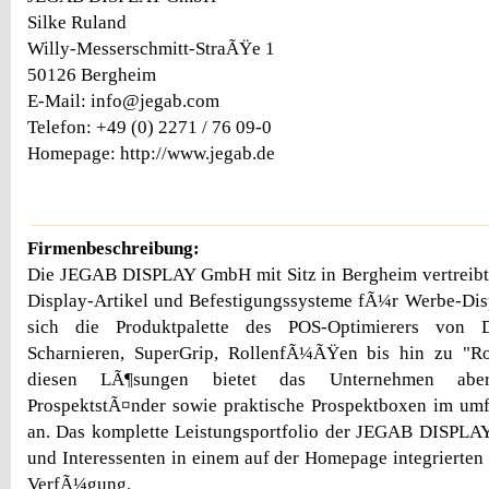
Silke Ruland
Willy-Messerschmitt-StraÃŸe 1
50126 Bergheim
E-Mail: info@jegab.com
Telefon: +49 (0) 2271 / 76 09-0
Homepage: http://www.jegab.de
Firmenbeschreibung:
Die JEGAB DISPLAY GmbH mit Sitz in Bergheim vertreibt 
Display-Artikel und Befestigungssysteme fÃ¼r Werbe-Disp
sich die Produktpalette des POS-Optimierers von Dr
Scharnieren, SuperGrip, RollenfÃ¼ÃŸen bis hin zu "Ro
diesen LÃ¶sungen bietet das Unternehmen abe
ProspektstÃ¤nder sowie praktische Prospektboxen im umf
an. Das komplette Leistungsportfolio der JEGAB DISPL
und Interessenten in einem auf der Homepage integrierten 
VerfÃ¼gung.