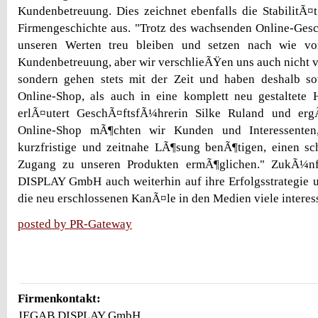
Kundenbetreuung. Dies zeichnet ebenfalls die StabilitÃ¤t
Firmengeschichte aus. "Trotz des wachsenden Online-Ges
unseren Werten treu bleiben und setzen nach wie vor
Kundenbetreuung, aber wir verschlieÃŸen uns auch nicht 
sondern gehen stets mit der Zeit und haben deshalb s
Online-Shop, als auch in eine komplett neu gestaltete 
erlÃ¤utert GeschÃ¤ftsfÃ¼hrerin Silke Ruland und erg
Online-Shop mÃ¶chten wir Kunden und Interessenten,
kurzfristige und zeitnahe LÃ¶sung benÃ¶tigen, einen sc
Zugang zu unseren Produkten ermÃ¶glichen." ZukÃ¼nf
DISPLAY GmbH auch weiterhin auf ihre Erfolgsstrategie u
die neu erschlossenen KanÃ¤le in den Medien viele interes
posted by PR-Gateway
Firmenkontakt:
JEGAB DISPLAY GmbH