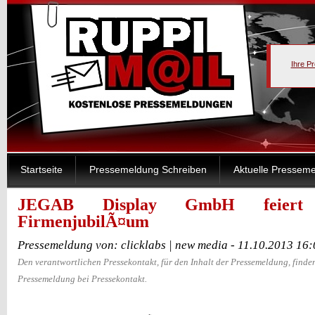
Ihre P
Startseite
Pressemeldung Schreiben
Aktuelle Pressem
JEGAB Display GmbH feiert 3
FirmenjubilÃ¤um
Pressemeldung von: clicklabs | new media - 11.10.2013 16
Den verantwortlichen Pressekontakt, für den Inhalt der Pressemeldung, finden
Pressemeldung bei Pressekontakt.