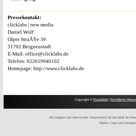
Pressekontakt:
clicklabs | new media
Daniel Wolf
Olper StraÃŸe 39
51702 Bergneustadt
E-Mail: office@clicklabs.de
Telefon: 022619940102
Homepage: http://www.clicklabs.de
Copyright ©
RuppiMail
|
Rechtliche Hinwe
Alle Angaben sind ohne Gewähr. Verantwortlich für den Inhalt der Presse
Marken, Logos und sonstigen 