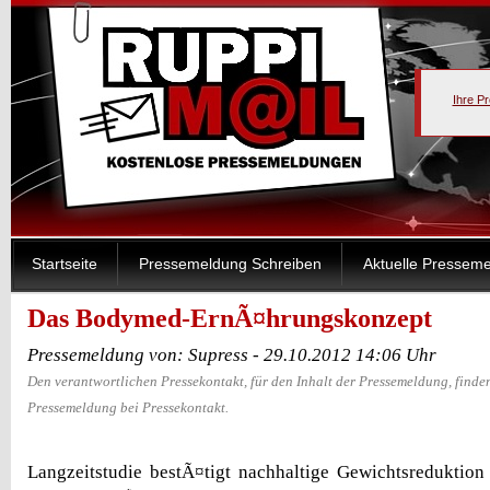
Ihre P
Startseite
Pressemeldung Schreiben
Aktuelle Pressem
Das Bodymed-ErnÃ¤hrungskonzept
Pressemeldung von: Supress - 29.10.2012 14:06 Uhr
Den verantwortlichen Pressekontakt, für den Inhalt der Pressemeldung, finden
Pressemeldung bei Pressekontakt.
Langzeitstudie bestÃ¤tigt nachhaltige Gewichtsreduktio