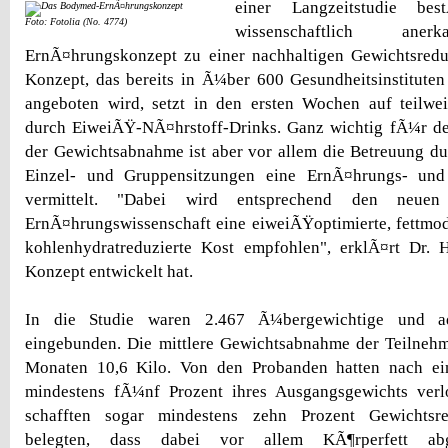
einer Langzeitstudie bes
Foto: Fotolia (No. 4774)
wissenschaftlich ane
ErnÃ¤hrungskonzept zu einer nachhaltigen Gewichtsredu
Konzept, das bereits in Ã¼ber 600 Gesundheitsinstituten
angeboten wird, setzt in den ersten Wochen auf teilwei
durch EiweiÃŸ-NÃ¤hrstoff-Drinks. Ganz wichtig fÃ¼r de
der Gewichtsabnahme ist aber vor allem die Betreuung dur
Einzel- und Gruppensitzungen eine ErnÃ¤hrungs- un
vermittelt. "Dabei wird entsprechend den neuen
ErnÃ¤hrungswissenschaft eine eiweiÃŸoptimierte, fettmod
kohlenhydratreduzierte Kost empfohlen", erklÃ¤rt Dr. 
Konzept entwickelt hat.
In die Studie waren 2.467 Ã¼bergewichtige und a
eingebunden. Die mittlere Gewichtsabnahme der Teilnehm
Monaten 10,6 Kilo. Von den Probanden hatten nach ei
mindestens fÃ¼nf Prozent ihres Ausgangsgewichts ver
schafften sogar mindestens zehn Prozent Gewichtsr
belegten, dass dabei vor allem KÃ¶rperfett ab