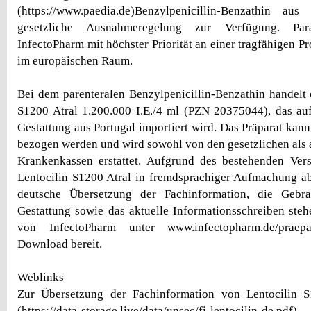
(https://www.paedia.de)Benzylpenicillin-Benzathin au
gesetzliche Ausnahmeregelung zur Verfügung. Para
InfectoPharm mit höchster Priorität an einer tragfähigen 
im europäischen Raum.
Bei dem parenteralen Benzylpenicillin-Benzathin handelt 
S1200 Atral 1.200.000 I.E./4 ml (PZN 20375044), das auf 
Gestattung aus Portugal importiert wird. Das Präparat kan
bezogen werden und wird sowohl von den gesetzlichen als 
Krankenkassen erstattet. Aufgrund des bestehenden Ver
Lentocilin S1200 Atral in fremdsprachiger Aufmachung a
deutsche Übersetzung der Fachinformation, die Gebra
Gestattung sowie das aktuelle Informationsschreiben st
von InfectoPharm unter www.infectopharm.de/praepar
Download bereit.
Weblinks
Zur Übersetzung der Fachinformation von Lentocilin S
(https://data-storage.live/data/unsec/fi-lentocilin-de.pdf)