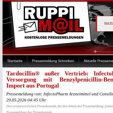
Ihre P
Startseite
Pressemeldung Schreiben
Aktuelle Pressem
Tardocillin® außer Vertrieb: Infect
Versorgung mit Benzylpenicillin-Be
Import aus Portugal
Pressemeldung von: InfectoPharm Arzneimittel und Consi
29.05.2026 04:45 Uhr
Den verantwortlichen Pressekontakt, für den Inhalt der Pressemeldung, finden
Pressemeldung bei Pressekontakt.