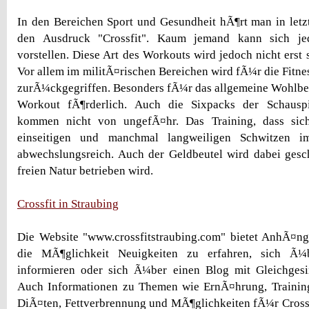
In den Bereichen Sport und Gesundheit hÃ¶rt man in letz
den Ausdruck "Crossfit". Kaum jemand kann sich je
vorstellen. Diese Art des Workouts wird jedoch nicht erst 
Vor allem im militÃ¤rischen Bereichen wird fÃ¼r die Fitne
zurÃ¼ckgegriffen. Besonders fÃ¼r das allgemeine Wohlbefi
Workout fÃ¶rderlich. Auch die Sixpacks der Schausp
kommen nicht von ungefÃ¤hr. Das Training, dass si
einseitigen und manchmal langweiligen Schwitzen im
abwechslungsreich. Auch der Geldbeutel wird dabei gesch
freien Natur betrieben wird.
Crossfit in Straubing
Die Website "www.crossfitstraubing.com" bietet AnhÃ¤ng
die MÃ¶glichkeit Neuigkeiten zu erfahren, sich Ã¼
informieren oder sich Ã¼ber einen Blog mit Gleichgesi
Auch Informationen zu Themen wie ErnÃ¤hrung, Trainin
DiÃ¤ten, Fettverbrennung und MÃ¶glichkeiten fÃ¼r Crossfi