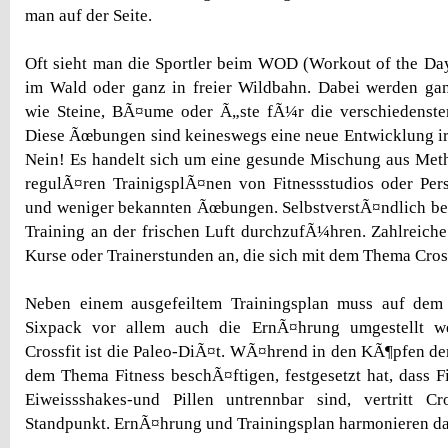
man auf der Seite.
Oft sieht man die Sportler beim WOD (Workout of the Da
im Wald oder ganz in freier Wildbahn. Dabei werden gan
wie Steine, BÃ¤ume oder Ã„ste fÃ¼r die verschiedenst
Diese Ãœbungen sind keineswegs eine neue Entwicklung ir
Nein! Es handelt sich um eine gesunde Mischung aus Met
regulÃ¤ren TrainigsplÃ¤nen von Fitnessstudios oder Pers
und weniger bekannten Ãœbungen. SelbstverstÃ¤ndlich be
Training an der frischen Luft durchzufÃ¼hren. Zahlreiche 
Kurse oder Trainerstunden an, die sich mit dem Thema Cros
Neben einem ausgefeiltem Trainingsplan muss auf de
Sixpack vor allem auch die ErnÃ¤hrung umgestellt w
Crossfit ist die Paleo-DiÃ¤t. WÃ¤hrend in den KÃ¶pfen der
dem Thema Fitness beschÃ¤ftigen, festgesetzt hat, dass Fi
Eiweissshakes-und Pillen untrennbar sind, vertritt Cr
Standpunkt. ErnÃ¤hrung und Trainingsplan harmonieren da