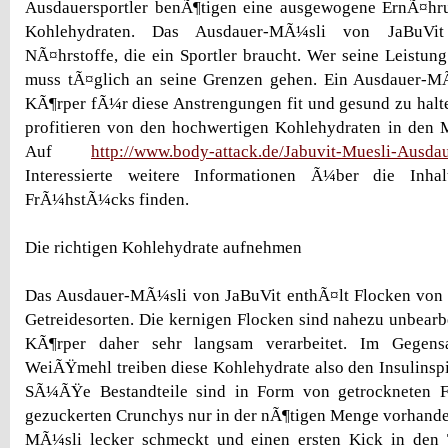
Ausdauersportler benÃ¶tigen eine ausgewogene ErnÃ¤hr
Kohlehydraten. Das Ausdauer-MÃ¼sli von JaBuVit
NÃ¤hrstoffe, die ein Sportler braucht. Wer seine Leistun
muss tÃ¤glich an seine Grenzen gehen. Ein Ausdauer-MÃ¼
KÃ¶rper fÃ¼r diese Anstrengungen fit und gesund zu halte
profitieren von den hochwertigen Kohlehydraten in den 
Auf
http://www.body-attack.de/Jabuvit-Muesli-Ausdau
Interessierte weitere Informationen Ã¼ber die Inhal
FrÃ¼hstÃ¼cks finden.
Die richtigen Kohlehydrate aufnehmen
Das Ausdauer-MÃ¼sli von JaBuVit enthÃ¤lt Flocken von
Getreidesorten. Die kernigen Flocken sind nahezu unbear
KÃ¶rper daher sehr langsam verarbeitet. Im Gegens
WeiÃŸmehl treiben diese Kohlehydrate also den Insulinspi
SÃ¼ÃŸe Bestandteile sind in Form von getrockneten F
gezuckerten Crunchys nur in der nÃ¶tigen Menge vorhande
MÃ¼sli lecker schmeckt und einen ersten Kick in den