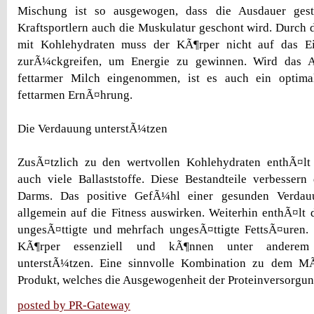
Mischung ist so ausgewogen, dass die Ausdauer gest
Kraftsportlern auch die Muskulatur geschont wird. Durch d
mit Kohlehydraten muss der KÃ¶rper nicht auf das 
zurÃ¼ckgreifen, um Energie zu gewinnen. Wird das 
fettarmer Milch eingenommen, ist es auch ein optimal
fettarmen ErnÃ¤hrung.
Die Verdauung unterstÃ¼tzen
ZusÃ¤tzlich zu den wertvollen Kohlehydraten enthÃ¤l
auch viele Ballaststoffe. Diese Bestandteile verbesser
Darms. Das positive GefÃ¼hl einer gesunden Verdau
allgemein auf die Fitness auswirken. Weiterhin enthÃ¤lt
ungesÃ¤ttigte und mehrfach ungesÃ¤ttigte FettsÃ¤uren.
KÃ¶rper essenziell und kÃ¶nnen unter andere
unterstÃ¼tzen. Eine sinnvolle Kombination zu dem MÃ
Produkt, welches die Ausgewogenheit der Proteinversorgung
posted by PR-Gateway