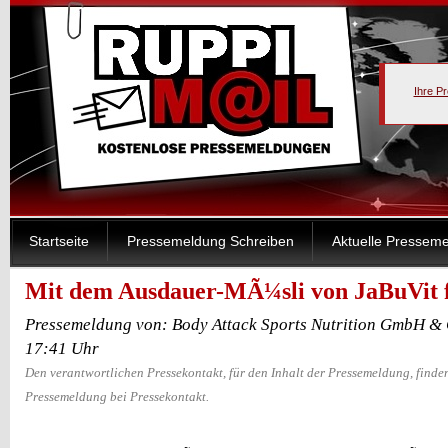
Ihre P
Startseite
Pressemeldung Schreiben
Aktuelle Pressem
Mit dem Ausdauer-MÃ¼sli von JaBuVit f
Pressemeldung von: Body Attack Sports Nutrition GmbH & 
17:41 Uhr
Den verantwortlichen Pressekontakt, für den Inhalt der Pressemeldung, finden
Pressemeldung bei Pressekontakt.