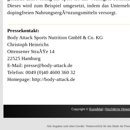
Dieses wird zum Beispiel umgesetzt, indem das Unterneh
dopingfreien NahrungsergÃ¤nzungsmitteln versorgt.
Pressekontakt:
Body Attack Sports Nutrition GmbH & Co. KG
Christoph Heinrichs
Ottensener StraÃŸe 14
22525 Hamburg
E-Mail: presse@body-attack.de
Telefon: 0049 (0)40 4600 360 32
Homepage: http://body-attack.de
Copyright ©
RuppiMail
|
Rechtliche Hinwe
Alle Angaben sind ohne Gewähr. Verantwortlich für den Inhalt der Presse