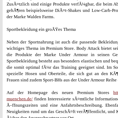
ZusÃ¤tzlich sind einige Produkte verfÃ¼gbar, die beim 
gehÃ¶ren beispielsweise DiÃ¤t-Shakes und Low-Carb-Pro
der Marke Walden Farms.
Sportbekleidung ein groÃŸes Thema
Neben der Sportnahrung ist auch die passende Bekleidun
wichtiges Thema im Premium Store. Body Attack bietet s
die Produkte der Marke Under Armour in seinen Ges
Sportbekleidung besteht aus besonders elastischen und beq
die somit optimal fÃ¼r das Training geeignet sind. Im So
spezielle Hosen und Oberteile, die sich gut an den KÃ
Frauen sind zudem Sport-BHs aus der Under Armour Reihe 
Auf der Homepage des neuen Premium Stores
ht
muenchen.de/
finden Interessierte sÃ¤mtliche Information
Ã–ffnungszeiten und eine Anfahrtsbeschreibung. Ebenfa
Neuigkeiten rund um das GeschÃ¤ft verÃ¶ffentlicht, und
Ã¼ber den Ansprechpartner vor Ort.