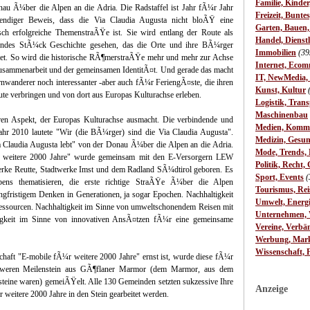
Familie, Kinde
au Ã¼ber die Alpen an die Adria. Die Radstaffel ist Jahr fÃ¼r Jahr
Freizeit, Bunte
bendiger Beweis, dass die Via Claudia Augusta nicht bloÃŸ eine
Garten, Bauen
isch erfolgreiche ThemenstraÃŸe ist. Sie wird entlang der Route als
Handel, Dienst
ndes StÃ¼ck Geschichte gesehen, das die Orte und ihre BÃ¼rger
Immobilien
(39
det. So wird die historische RÃ¶merstraÃŸe mehr und mehr zur Achse
Internet, Ecom
Zusammenarbeit und der gemeinsamen IdentitÃ¤t. Und gerade das macht
IT, NewMedia,
rnwanderer noch interessanter -aber auch fÃ¼r FeriengÃ¤ste, die ihren
Kunst, Kultur
oute verbringen und von dort aus Europas Kulturachse erleben.
Logistik, Trans
Maschinenbau
deren Aspekt, der Europas Kulturachse ausmacht. Die verbindende und
Medien, Komm
 Jahr 2010 lautete "Wir (die BÃ¼rger) sind die Via Claudia Augusta".
Medizin, Gesun
 Claudia Augusta lebt" von der Donau Ã¼ber die Alpen an die Adria.
Mode, Trends, L
r weitere 2000 Jahre" wurde gemeinsam mit den E-Versorgern LEW
Politik, Recht, 
erke Reutte, Stadtwerke Imst und dem Radland SÃ¼dtirol geboren. Es
Sport, Events
(
abens thematisieren, die erste richtige StraÃŸe Ã¼ber die Alpen
Tourismus, Rei
ngfristigem Denken in Generationen, ja sogar Epochen. Nachhaltigkeit
Umwelt, Energ
sourcen. Nachhaltigkeit im Sinne von umweltschonendem Reisen mit
Unternehmen, W
igkeit im Sinne von innovativen AnsÃ¤tzen fÃ¼r eine gemeinsame
Vereine, Verbä
Werbung, Mark
Wissenschaft, 
haft "E-mobile fÃ¼r weitere 2000 Jahre" ernst ist, wurde diese fÃ¼r
chweren Meilenstein aus GÃ¶flaner Marmor (dem Marmor, aus dem
steine waren) gemeiÃŸelt. Alle 130 Gemeinden setzten sukzessive Ihre
Anzeige
 weitere 2000 Jahre in den Stein gearbeitet werden.