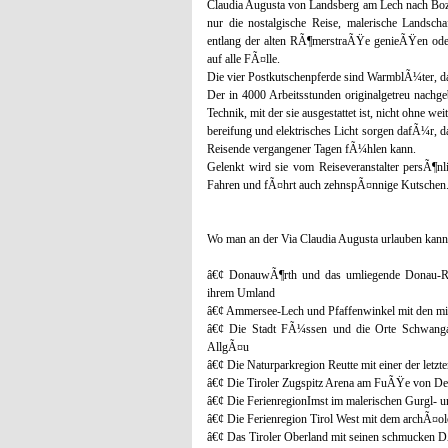
Claudia Augusta von Landsberg am Lech nach Boze
nur die nostalgische Reise, malerische Landsc
entlang der alten RÃ¶merstraÃŸe genieÃŸen oder 
auf alle FÃ¤lle.
Die vier Postkutschenpferde sind WarmblÃ¼ter, d
Der in 4000 Arbeitsstunden originalgetreu nach
Technik, mit der sie ausgestattet ist, nicht ohne 
bereifung und elektrisches Licht sorgen dafÃ¼r, da
Reisende vergangener Tagen fÃ¼hlen kann.
Gelenkt wird sie vom Reiseveranstalter persÃ¶n
Fahren und fÃ¤hrt auch zehnspÃ¤nnige Kutschen
Wo man an der Via Claudia Augusta urlauben kann
â€¢ DonauwÃ¶rth und das umliegende Donau-Rie
ihrem Umland
â€¢ Ammersee-Lech und Pfaffenwinkel mit den mi
â€¢ Die Stadt FÃ¼ssen und die Orte Schwang
AllgÃ¤u
â€¢ Die Naturparkregion Reutte mit einer der letzt
â€¢ Die Tiroler Zugspitz Arena am FuÃŸe von D
â€¢ Die FerienregionImst im malerischen Gurgl- u
â€¢ Die Ferienregion Tirol West mit dem archÃ¤
â€¢ Das Tiroler Oberland mit seinen schmucken 