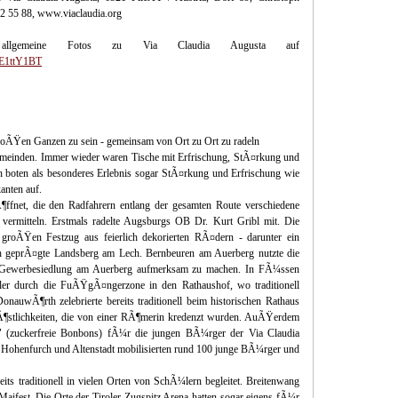
42 55 88, www.viaclaudia.org
llgemeine Fotos zu Via Claudia Augusta auf
EE1ttY1BT
 groÃŸen Ganzen zu sein - gemeinsam von Ort zu Ort zu radeln
emeinden. Immer wieder waren Tische mit Erfrischung, StÃ¤rkung und
 boten als besonderes Erlebnis sogar StÃ¤rkung und Erfrischung wie
anten auf.
ffnet, die den Radfahrern entlang der gesamten Route verschiedene
vermitteln. Erstmals radelte Augsburgs OB Dr. Kurt Gribl mit. Die
 groÃŸen Festzug aus feierlich dekorierten RÃ¤dern - darunter ein
ich geprÃ¤gte Landsberg am Lech. Bernbeuren am Auerberg nutzte die
r Gewerbesiedlung am Auerberg aufmerksam zu machen. In FÃ¼ssen
dler durch die FuÃŸgÃ¤ngerzone in den Rathaushof, wo traditionell
nauwÃ¶rth zelebrierte bereits traditionell beim historischen Rathaus
Ã¶stlichkeiten, die von einer RÃ¶merin kredenzt wurden. AuÃŸerdem
" (zuckerfreie Bonbons) fÃ¼r die jungen BÃ¼rger der Via Claudia
n Hohenfurch und Altenstadt mobilisierten rund 100 junge BÃ¼rger und
its traditionell in vielen Orten von SchÃ¼lern begleitet. Breitenwang
aifest. Die Orte der Tiroler Zugspitz Arena hatten sogar eigens fÃ¼r