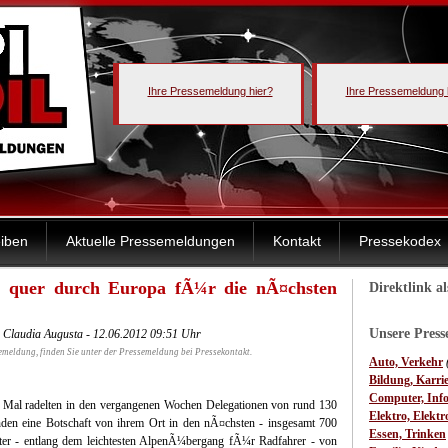
Ihre Pressemeldung hier?
Ihre Pressemeldung 
iben
Aktuelle Pressemeldungen
Kontakt
Pressekodex
n quer durch Europa fÃ¼r die nÃ¤chsten
Direktlink a
Unsere Pres
a Claudia Augusta - 12.06.2012 09:51 Uhr
emeldung, finden Sie unter der Pressemeldung bei Pressekontakt.
Auto, Verkehr
Bildung, Karri
Computer, Inf
 Mal radelten in den vergangenen Wochen Delegationen von rund 130
Elektro, Elektr
den eine Botschaft von ihrem Ort in den nÃ¤chsten - insgesamt 700
Essen, Trinken
ter - entlang dem leichtesten AlpenÃ¼bergang fÃ¼r Radfahrer - von