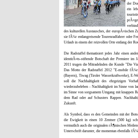
der Don
ein le
tourist
prÃ¤ge
verbin
des kulturellen Austausches, der europÃ¤ischen 
sie fÃ¼r entlangreisende Tourenradfahrer oder Fe
Urlaub in einem der reizvollen Orte entlang der R
Die Radstaffel thematisiert jedes Jahr einen an
identitÃ¤ts-stiftende Botschaft der Premiere im
2011 trugen die Mitradelnden die Kunde "Die Via
Das Motto der Radstaffel 2012 "E-mobile fÃ¼
(Bayern), Tiwag (Tiroler Wasserkraftwerke), E-W
soll die Nachhaltigkeit des ehrgeizigen Vorh
wiederzubeleben - Nachhaltigkeit im Sinne von la
im Sinne von sorgsamem Umgang mit knappen Res
dem Rad oder auf Schusters Rappen. Nachhalt
Zukunft.
Als Symbol, dass es den Gemeinden mit der Botsc
die Ewigkeit in einen 10 Zentner (500 kg) s
vermutlich auch die originalen rÃ¶mischen Meilen
Unterschrift darunter, die momentan ebenfalls fÃ¼r