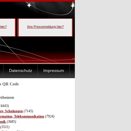
hier?
Ihre Pressemeldung hier?
Datenschutz
Impressum
ls QR Code
sethemen
(4443)
ere, Schulungen
(7145)
ormation, Telekommunikation
(7924)
onik
(3685)
(3511)