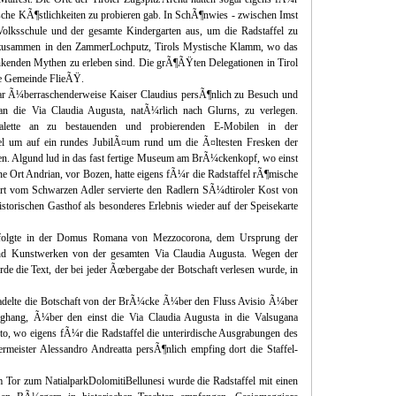
ische KÃ¶stlichkeiten zu probieren gab. In SchÃ¶nwies - zwischen Imst
lksschule und der gesamte Kindergarten aus, um die Radstaffel zu
 zusammen in den ZammerLochputz, Tirols Mystische Klamm, wo das
nkenden Mythen zu erleben sind. Die grÃ¶ÃŸten Delegationen in Tirol
ie Gemeinde FlieÃŸ.
war Ã¼berraschenderweise Kaiser Claudius persÃ¶nlich zu Besuch und
 an die Via Claudia Augusta, natÃ¼rlich nach Glurns, zu verlegen.
Palette an zu bestauenden und probierenden E-Mobilen in der
l um auf ein rundes JubilÃ¤um rund um die Ã¤ltesten Fresken der
n. Algund lud in das fast fertige Museum am BrÃ¼ckenkopf, wo einst
ine Ort Andrian, vor Bozen, hatte eigens fÃ¼r die Radstaffel rÃ¶mische
rt vom Schwarzen Adler servierte den Radlern SÃ¼dtiroler Kost von
istorischen Gasthof als besonderes Erlebnis wieder auf der Speisekarte
rfolgte in der Domus Romana von Mezzocorona, dem Ursprung der
nd Kunstwerken von der gesamten Via Claudia Augusta. Wegen der
de die Text, der bei jeder Ãœbergabe der Botschaft verlesen wurde, in
radelte die Botschaft von der BrÃ¼cke Ã¼ber den Fluss Avisio Ã¼ber
hang, Ã¼ber den einst die Via Claudia Augusta in die Valsugana
to, wo eigens fÃ¼r die Radstaffel die unterirdische Ausgrabungen des
meister Alessandro Andreatta persÃ¶nlich empfing dort die Staffel-
 Tor zum NatialparkDolomitiBellunesi wurde die Radstaffel mit einen