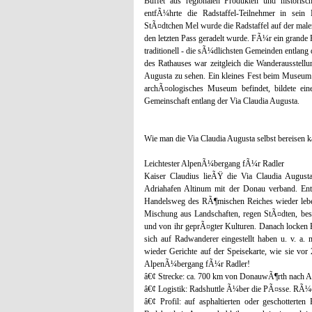
Buffet aus regionalen Produkten und historis
entfÃ¼hrte die Radstaffel-Teilnehmer in sei
StÃ¤dtchen Mel wurde die Radstaffel auf der male
den letzten Pass geradelt wurde. FÃ¼r ein grande F
traditionell - die sÃ¼dlichsten Gemeinden entlang 
des Rathauses war zeitgleich die Wanderausstel
Augusta zu sehen. Ein kleines Fest beim Museum 
archÃ¤ologisches Museum befindet, bildete e
Gemeinschaft entlang der Via Claudia Augusta.
Wie man die Via Claudia Augusta selbst bereisen k
Leichtester AlpenÃ¼bergang fÃ¼r Radler
Kaiser Claudius lieÃŸ die Via Claudia Augusta
Adriahafen Altinum mit der Donau verband. Ent
Handelsweg des RÃ¶mischen Reiches wieder lebend
Mischung aus Landschaften, regen StÃ¤dten, bes
und von ihr geprÃ¤gter Kulturen. Danach locken K
sich auf Radwanderer eingestellt haben u. v. a. 
wieder Gerichte auf der Speisekarte, wie sie vo
AlpenÃ¼bergang fÃ¼r Radler!
â€¢ Strecke: ca. 700 km von DonauwÃ¶rth nach Al
â€¢ Logistik: Radshuttle Ã¼ber die PÃ¤sse. RÃ¼c
â€¢ Profil: auf asphaltierten oder geschotter