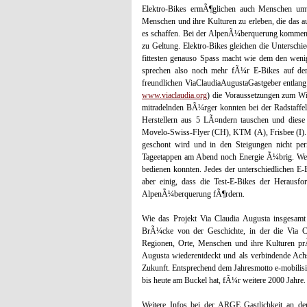
Elektro-Bikes ermÃ¶glichen auch Menschen umw
Menschen und ihre Kulturen zu erleben, die das au
es schaffen. Bei der AlpenÃ¼berquerung kommen U
zu Geltung. Elektro-Bikes gleichen die Untersch
fittesten genauso Spass macht wie dem den weni
sprechen also noch mehr fÃ¼r E-Bikes auf der
freundlichen ViaClaudiaAugustaGastgeber entlang
www.viaclaudia.org
) die Voraussetzungen zum W
mitradelnden BÃ¼rger konnten bei der Radstaffel
Herstellern aus 5 LÃ¤ndern tauschen und diese 
Movelo-Swiss-Flyer (CH), KTM (A), Frisbee (I).
geschont wird und in den Steigungen nicht per
Tageetappen am Abend noch Energie Ã¼brig. Weni
bedienen konnten. Jedes der unterschiedlichen E-
aber einig, dass die Test-E-Bikes der Heraus
AlpenÃ¼berquerung fÃ¶rdern.
Wie das Projekt Via Claudia Augusta insgesamt
BrÃ¼cke von der Geschichte, in der die Via C
Regionen, Orte, Menschen und ihre Kulturen pr
Augusta wiederentdeckt und als verbindende Ach
Zukunft. Entsprechend dem Jahresmotto e-mobilisie
bis heute am Buckel hat, fÃ¼r weitere 2000 Jahre.
Weitere Infos bei der ARGE Gastlichkeit an de