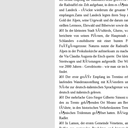
die Radstaffel ein Zelt aufgebaut, in dem es rÃ¶m
und Landeck - rÃ¼ckte wiederum die gesamte Vo
empfangen.Zams und Landeck legten ihren Stop
Gold der Alpen, seine Urgewalt und die darum ra
stellten Lermoos, Ehrwald und Biberwier sowie d
â€¢ In der kleinsten Stadt SÃ¼dtirols, Glurns, 
berichtete von seinen PlÃ¤nen, die Hauptstadt
Schlanders e-mobiliserte mit einer bunten 
FuÃŸgÃ¤ngerzone. Naturns nutzte die Radstaffe
Alpen in der Prokuluskirche aufmerksam zu mache
die Via Claudia Augusta die Etsch querte. Der kle
Streitwagen und RÃ¼stungen aufgestellt. Der Wi
vor 2000 Jahren - Gerstlrisotto - wie man sie im h
findet.
â€¢ Der erste groÃŸe Empfang im Trentino e
laufenden Wanderausstellung mit KÃ¼nstlern u
NÃ¤he zur deutsch-italienischen Sprachgrenze wur
deutsch und italienisch gelesen.
â€¢ Der mehrfache Giro-Sieger Gilberto Simoni 
den zu Trento gehÃ¶renden Ort Meano am Berg
fÃ¼hrte, in den historischen Verkehrsknoten Tren
rÃ¶mischen Tridentum geÃ¶ffnet hatten. BÃ¼rger
Radler.
â€¢ In Lamon, der ersten Gemeinde Venetiens, am