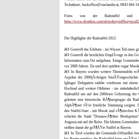
Tschaikner, backoffice@viaclaudia.at, 0043 664 1
Fotos von der Radstaffel und a
https://www.dropbox.com/sh/eo4zoyis69xpyzs/q
Die Highlights der Radstaffel 2012:
â€¢ Generell das Erlebnis - im Wissen Teil eines
â€¢ Generell die herzlichen EmpfÃ¤nge in den G
Information zum Ort aufgebaut. Einige Gemeinden
vor 2000 Jahren. Da und dort spielten sogar Musik
â€¢ In Bayern wurden weitere Thementafeln erÃ¶
Aspekte der 2000jÃ¤hrigen StraÃŸengeschichte 
Iglinger Delegation radelte wiederum mit einem
Hochrad und weitere Oldtimer - ins mittelalterl
Radstaffel um auf den 2000sten Geburtstag de
geleitete eine historische RÃ¶mergruppe die Ra
AlphÃ¶rner fÃ¼r feierliche Stimmung sorgten. Do
den Staffel-Start - mit Musik und rÃ¶mischen K
schickte die Stadt "DonauwÃ¶rther Modspritzer
Augusta mit auf die Reise. Die kleinen Gemeinde
stellten damit die grÃ¶ÃŸte Staffel in Bayern.
â€¢ In Tirol wurden die Gemeinde-Offiziellen bere
bei Reutte empfing die Radstaffel beim groÃŸen M