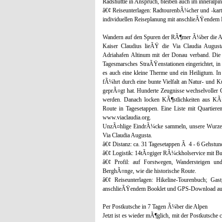
Radshuttle in Anspruch, bleiben auch im inneralpi
â€¢ Reiseunterlagen: RadtourenbÃ¼cher und -karte
individuellen Reiseplanung mit anschlieÃŸende
Wandern auf den Spuren der RÃ¶mer Ã¼ber die A
Kaiser Claudius lieÃŸ die Via Claudia August
Adriahafen Altinum mit der Donau verband. Die
Tagesmarsches StraÃŸenstationen eingerichtet, i
es auch eine kleine Therme und ein Heiligtum. In
fÃ¼hrt durch eine bunte Vielfalt an Natur- und K
geprÃ¤gt hat. Hunderte Zeugnisse wechselvoller 
werden. Danach locken KÃ¶stlichkeiten aus KÃ¼
Route in Tagesetappen. Eine Liste mit Quartieren
www.viaclaudia.org.
UnzÃ¤hlige EindrÃ¼cke sammeln, unsere Wurzeln 
Via Claudia Augusta.
â€¢ Distanz: ca. 31 Tagesetappen Ã 4 - 6 Gehstun
â€¢ Logistik: 14tÃ¤giger RÃ¼ckholservice mit Bu
â€¢ Profil: auf Forstwegen, Wandersteigen u
BerghÃ¤nge, wie die historische Route.
â€¢ Reiseunterlagen: Hikeline-Tourenbuch; Gastg
anschlieÃŸendem Booklet und GPS-Download auf
Per Postkutsche in 7 Tagen Ã¼ber die Alpen
Jetzt ist es wieder mÃ¶glich, mit der Postkutsche 