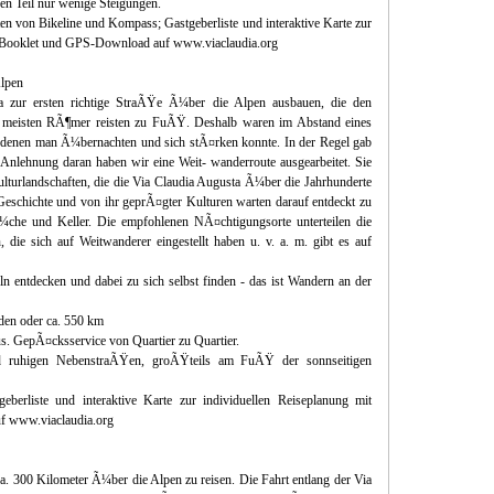
nen Teil nur wenige Steigungen.
n von Bikeline und Kompass; Gastgeberliste und interaktive Karte zur
m Booklet und GPS-Download auf www.viaclaudia.org
lpen
a zur ersten richtige StraÃŸe Ã¼ber die Alpen ausbauen, die den
 meisten RÃ¶mer reisten zu FuÃŸ. Deshalb waren im Abstand eines
n denen man Ã¼bernachten und sich stÃ¤rken konnte. In der Regel gab
 Anlehnung daran haben wir eine Weit- wanderroute ausgearbeitet. Sie
ulturlandschaften, die die Via Claudia Augusta Ã¼ber die Jahrhunderte
Geschichte und von ihr geprÃ¤gter Kulturen warten darauf entdeckt zu
che und Keller. Die empfohlenen NÃ¤chtigungsorte unterteilen die
, die sich auf Weitwanderer eingestellt haben u. v. a. m. gibt es auf
entdecken und dabei zu sich selbst finden - das ist Wandern an der
den oder ca. 550 km
s. GepÃ¤cksservice von Quartier zu Quartier.
nd ruhigen NebenstraÃŸen, groÃŸteils am FuÃŸ der sonnseitigen
eberliste und interaktive Karte zur individuellen Reiseplanung mit
 www.viaclaudia.org
ca. 300 Kilometer Ã¼ber die Alpen zu reisen. Die Fahrt entlang der Via