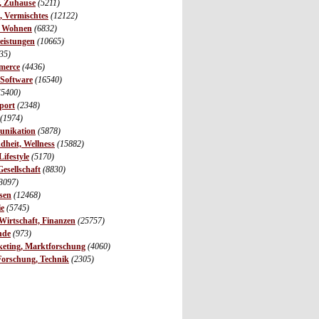
r, Zuhause
(5211)
s, Vermischtes
(12122)
, Wohnen
(6832)
leistungen
(10665)
35)
merce
(4436)
 Software
(16540)
(5400)
port
(2348)
(1974)
unikation
(5878)
dheit, Wellness
(15882)
ifestyle
(5170)
Gesellschaft
(8830)
3097)
sen
(12468)
ie
(5745)
irtschaft, Finanzen
(25757)
nde
(973)
eting, Marktforschung
(4060)
Forschung, Technik
(2305)