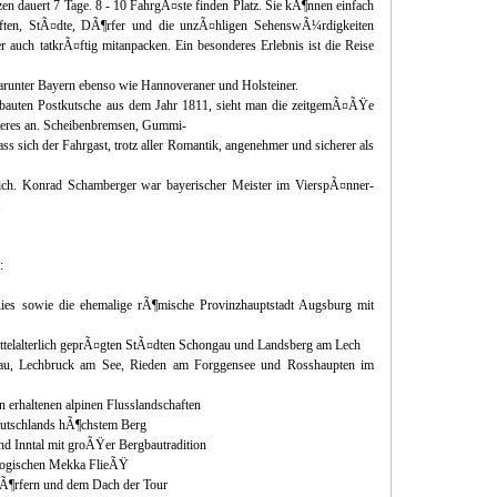
n dauert 7 Tage. 8 - 10 FahrgÃ¤ste finden Platz. Sie kÃ¶nnen einfach
haften, StÃ¤dte, DÃ¶rfer und die unzÃ¤hligen SehenswÃ¼rdigkeiten
auch tatkrÃ¤ftig mitanpacken. Ein besonderes Erlebnis ist die Reise
arunter Bayern ebenso wie Hannoveraner und Holsteiner.
gebauten Postkutsche aus dem Jahr 1811, sieht man die zeitgemÃ¤ÃŸe
weiteres an. Scheibenbremsen, Gummi-
ss sich der Fahrgast, trotz aller Romantik, angenehmer und sicherer als
lich. Konrad Schamberger war bayerischer Meister im VierspÃ¤nner-
.
:
s sowie die ehemalige rÃ¶mische Provinzhauptstadt Augsburg mit
ttelalterlich geprÃ¤gten StÃ¤dten Schongau und Landsberg am Lech
au, Lechbruck am See, Rieden am Forggensee und Rosshaupten im
en erhaltenen alpinen Flusslandschaften
eutschlands hÃ¶chstem Berg
nd Inntal mit groÃŸer Bergbautradition
ologischen Mekka FlieÃŸ
DÃ¶rfern und dem Dach der Tour