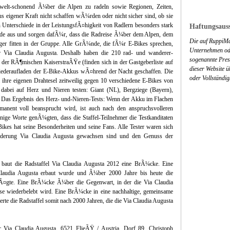
elt-schonend Ã¼ber die Alpen zu radeln sowie Regionen, Zeiten,
s eigener Kraft nicht schaffen wÃ¼rden oder nicht sicher sind, ob sie
nterschiede in der LeistungsfÃ¤higkeit von Radlern besonders stark
Haftungsauss
iede aus und sorgen dafÃ¼r, dass die Radreise Ã¼ber dem Alpen, dem
Die auf RuppiMa
ger fitten in der Gruppe. Alle GrÃ¼nde, die fÃ¼r E-Bikes sprechen,
Unternehmen ode
 Via Claudia Augusta. Deshalb haben die 210 rad- und wanderer-
sogenannte Press
 der RÃ¶mischen KaiserstraÃŸe (finden sich in der Gastgeberliste auf
dieser Website 
iederaufladen der E-Bike-Akkus wÃ¤hrend der Nacht geschaffen. Die
oder Vollständig
 ihre eigenen Drahtesel zeitweilig gegen 10 verschiedene E-Bikes von
dabei auf Herz und Nieren testen: Giant (NL), Bergziege (Bayern),
 Das Ergebnis des Herz- und-Nieren-Tests: Wenn der Akku im Flachen
manent voll beansprucht wird, ist auch nach den anspruchsvolleren
ge Worte genÃ¼gten, dass die Staffel-Teilnehmer die Testkanditaten
Bikes hat seine Besonderheiten und seine Fans. Alle Tester waren sich
forderung Via Claudia Augusta gewachsen sind und den Genuss der
 baut die Radstaffel Via Claudia Augusta 2012 eine BrÃ¼cke. Eine
laudia Augusta erbaut wurde und Ã¼ber 2000 Jahre bis heute die
Ã¤gte. Eine BrÃ¼cke Ã¼ber die Gegenwart, in der die Via Claudia
se wiederbelebt wird. Eine BrÃ¼cke in eine nachhaltige, gemeinsame
rte die Radstaffel somit nach 2000 Jahren, die die Via Claudia Augusta
r Via Claudia Augusta, 6521 FlieÃŸ / Austria, Dorf 89, Christoph