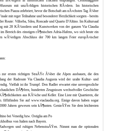
chen BÃ¼rgern in historischen Trachten empfangen. Cesiomaggiore
n Museum mit unzÃ¤hligen historischen RÃ¤dern. Im historischen
rischen Piazza zelebriert, bevor die Botschaft am nÃ¤chsten Tag Ã¼ber
inale mit reger Teilnahme und besonderer Herzlichkeit sorgten - bereits
der Route: Villorba, Silea, Roncade und Quarto D'Altino. Im Kultursaal
lung mit 28 KÃ¼nstlern und Kunstwerken von der ganzen Via Claudia
im Bereich des einstigen rÃ¶mischen Adria-Hafens, wo sich heute ein
inen wÃ¼rdigen Abschluss der 700 km langen Feier europÃ¤ischer
ann:
 zur ersten richtigen StraÃŸe Ã¼ber die Alpen ausbauen, die den
lang der Radroute Via Claudia Augusta wird der uralte Kultur- und
ig. Vielfalt ist ihr Trumpf. Den Radler erwartet eine unvergessliche
chaulichen DÃ¶rfern, hunderten Zeugnissen wechselvoller Geschichte
Ã¶stlichkeiten aus KÃ¼che und Keller. Eine Liste mit Quartieren, die
m. fiffiifinden Sie auf www.viaclaudia.org. Einige davon haben sogar
r 2000 Jahren gewesen sein kÃ¶nnten. GenieÃŸen Sie dem leichtesten
tino bei Venedig bzw. Ostiglia am Po
kholbus von Italien nach Bayern.
ten Radwegen und ruhigen NebenstraÃŸen. Nimmt man die optionalen