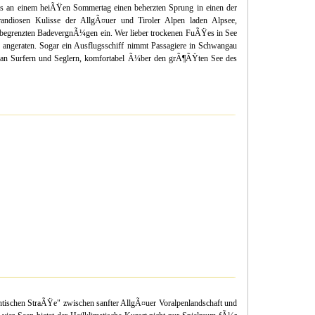
s an einem heiÃŸen Sommertag einen beherzten Sprung in einen der
ndiosen Kulisse der AllgÃ¤uer und Tiroler Alpen laden Alpsee,
egrenzten BadevergnÃ¼gen ein. Wer lieber trockenen FuÃŸes in See
 angeraten. Sogar ein Ausflugsschiff nimmt Passagiere in Schwangau
ei an Surfern und Seglern, komfortabel Ã¼ber den grÃ¶ÃŸten See des
ischen StraÃŸe" zwischen sanfter AllgÃ¤uer Voralpenlandschaft und