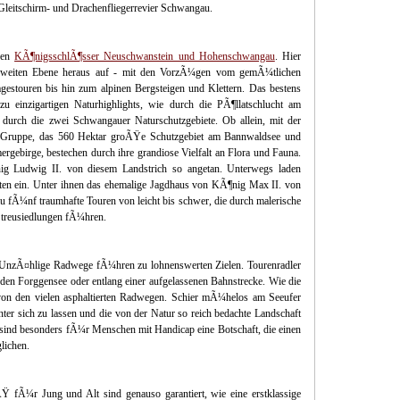
Gleitschirm- und Drachenfliegerrevier Schwangau.
iden
KÃ¶nigsschlÃ¶sser Neuschwanstein und Hohenschwangau
. Hier
r weiten Ebene heraus auf - mit den VorzÃ¼gen vom gemÃ¼tlichen
estouren bis hin zum alpinen Bergsteigen und Klettern. Das bestens
u einzigartigen Naturhighlights, wie durch die PÃ¶llatschlucht am
urch die zwei Schwangauer Naturschutzgebiete. Ob allein, mit der
n Gruppe, das 560 Hektar groÃŸe Schutzgebiet am Bannwaldsee und
gebirge, bestechen durch ihre grandiose Vielfalt an Flora und Fauna.
g Ludwig II. von diesem Landstrich so angetan. Unterwegs laden
en ein. Unter ihnen das ehemalige Jagdhaus von KÃ¶nig Max II. von
 fÃ¼nf traumhafte Touren von leicht bis schwer, die durch malerische
Streusiedlungen fÃ¼hren.
. UnzÃ¤hlige Radwege fÃ¼hren zu lohnenswerten Zielen. Tourenradler
den Forggensee oder entlang einer aufgelassenen Bahnstrecke. Wie die
r von den vielen asphaltierten Radwegen. Schier mÃ¼helos am Seeufer
hinter sich zu lassen und die von der Natur so reich bedachte Landschaft
 sind besonders fÃ¼r Menschen mit Handicap eine Botschaft, die einen
lichen.
 fÃ¼r Jung und Alt sind genauso garantiert, wie eine erstklassige