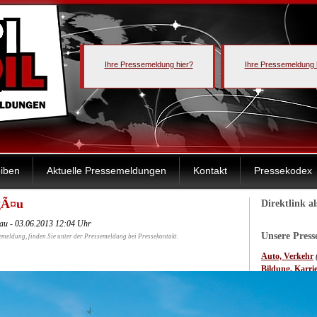
Ihre Pressemeldung hier?
Ihre Pressemeldung 
iben
Aktuelle Pressemeldungen
Kontakt
Pressekodex
gÃ¤u
Direktlink a
au - 03.06.2013 12:04 Uhr
Unsere Pres
emeldung, finden Sie unter der Pressemeldung bei Pressekontakt.
Auto, Verkehr
Bildung, Karri
Computer, Inf
Elektro, Elektr
Essen, Trinken