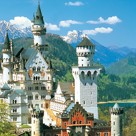
Familie, Kinde
Freizeit, Bunte
Garten, Bauen
Handel, Dienst
Immobilien
(39
Internet, Ecom
IT, NewMedia,
Kunst, Kultur
Logistik, Trans
Maschinenbau
Medien, Komm
Medizin, Gesun
Mode, Trends, L
Politik, Recht, 
Sport, Events
(
Tourismus, Rei
Umwelt, Energ
Unternehmen, W
Vereine, Verbä
Werbung, Mark
Wissenschaft, 
Anzeige