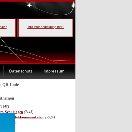
hier?
Ihre Pressemeldung hier?
Datenschutz
Impressum
ls QR Code
sethemen
(4443)
ere, Schulungen
(7145)
ormation, Telekommunikation
(7924)
onik
(3685)
(3511)