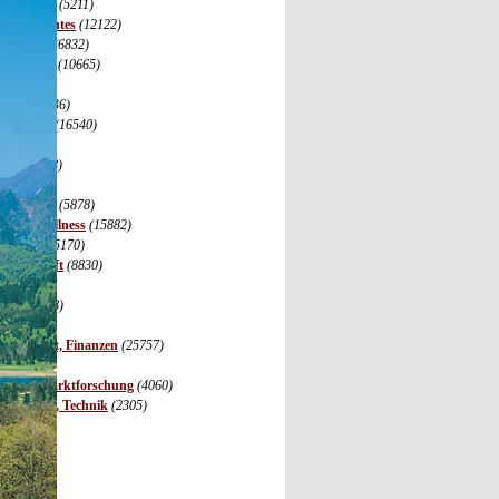
r, Zuhause
(5211)
s, Vermischtes
(12122)
, Wohnen
(6832)
leistungen
(10665)
35)
merce
(4436)
 Software
(16540)
(5400)
port
(2348)
(1974)
unikation
(5878)
dheit, Wellness
(15882)
ifestyle
(5170)
Gesellschaft
(8830)
3097)
sen
(12468)
ie
(5745)
irtschaft, Finanzen
(25757)
nde
(973)
eting, Marktforschung
(4060)
Forschung, Technik
(2305)