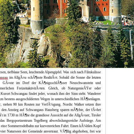
Haftungsauss
Die auf RuppiMa
Unternehmen ode
sogenannte Press
dieser Website 
oder Vollständig
 tiefblaue Seen, leuchtende Alpengipfel. Was sich nach Filmkulisse
angau
im AllgÃ¤u schÃ¶nste RealitÃ¤t. Sobald die Sonne die letzten
die GÃ¤ste im Dorf der KÃ¶nigsschlÃ¶sser Neuschwanstein und
rlichen FreizeitaktivitÃ¤ten. Gleich, ob NaturgenieÃŸer oder
n Kurort Schwangau findet jeder, wonach ihm der Sinn steht. Wanderer
m bestens ausgeschilderten Wegen in unterschiedlichen HÃ¶henlagen.
, stehen 90 km Routen zur VerfÃ¼gung. Nordic Walker setzen ihre
ch den Anstieg auf Schwangaus Hausberg sparen mÃ¶chte, der fÃ¤hrt
t in 1730 m HÃ¶he die grandiose Aussicht auf die AllgÃ¤uer, Tiroler
das Bergsportzentrum Tegelberg abwechslungsreiche Aufstiege. Am
t eine Sommerrodelbahn zur kurvenreichen Fahrt. Einen kÃ¼hlen Kopf
ier Naturseen der Gemeinde anvertraut. VÃ¶llig abgehoben, frei wie