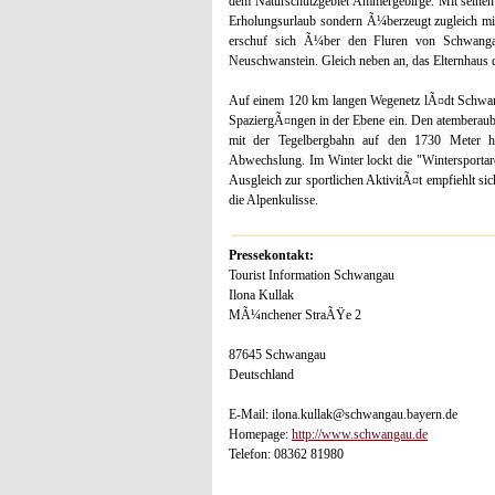
dem Naturschutzgebiet Ammergebirge. Mit seinen 
Erholungsurlaub sondern Ã¼berzeugt zugleich mit
erschuf sich Ã¼ber den Fluren von Schwanga
Neuschwanstein. Gleich neben an, das Elternhau
Auf einem 120 km langen Wegenetz lÃ¤dt Schwan
SpaziergÃ¤ngen in der Ebene ein. Den atemberaub
mit der Tegelbergbahn auf den 1730 Meter ho
Abwechslung. Im Winter lockt die "Wintersportar
Ausgleich zur sportlichen AktivitÃ¤t empfiehlt s
die Alpenkulisse.
Pressekontakt:
Tourist Information Schwangau
Ilona Kullak
MÃ¼nchener StraÃŸe 2
87645 Schwangau
Deutschland
E-Mail: ilona.kullak@schwangau.bayern.de
Homepage:
http://www.schwangau.de
Telefon: 08362 81980