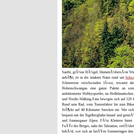
Sanfte, grÃ¼ne HÃ¼gel, blumenÃ¼bersÃ¤te Wiesen,
anhÃ¶rt, ist in der intakten Natur rund um
Schw
Schneereste verschwinden lÃ¤sst, erwartet 
Hohenschwangau eine ganze Palette an somme
ambitionierter Hobbysportler, im Heilklimatische
und Nordic-Walking-Fans bewegen sich auf 120 k
Rund ums Rad, vom Tourenfahrer bis zum Biker
StÃ¶cke auf 40 Kilometer Strecken ein. Wer si
bequem mit der Tegelbergbahn hinauf und genieÃŸ
und Ammergauer Alpen. FÃ¼r Kletterer bietet 
FuÃŸe des Berges, nahe der Talstation, verfÃ¼hr
behÃ¤lt, wer sich an heiÃŸen Sommertagen den v