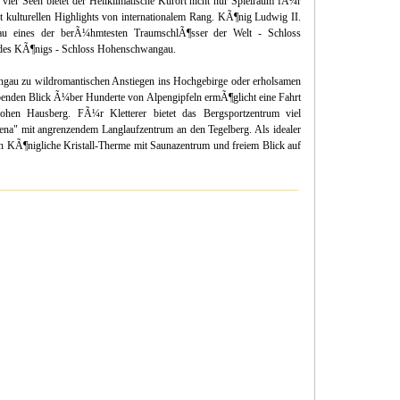
vier Seen bietet der Heilklimatische Kurort nicht nur Spielraum fÃ¼r
 kulturellen Highlights von internationalem Rang. KÃ¶nig Ludwig II.
u eines der berÃ¼hmtesten TraumschlÃ¶sser der Welt - Schloss
s des KÃ¶nigs - Schloss Hohenschwangau.
gau zu wildromantischen Anstiegen ins Hochgebirge oder erholsamen
enden Blick Ã¼ber Hunderte von Alpengipfeln ermÃ¶glicht eine Fahrt
hen Hausberg. FÃ¼r Kletterer bietet das Bergsportzentrum viel
ena" mit angrenzendem Langlaufzentrum an den Tegelberg. Als idealer
ich KÃ¶nigliche Kristall-Therme mit Saunazentrum und freiem Blick auf