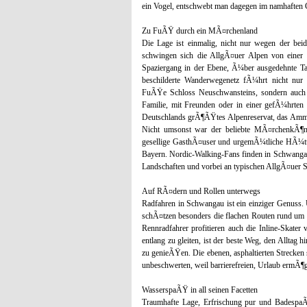
ein Vogel, entschwebt man dagegen im namhaften 
Zu FuÃŸ durch ein MÃ¤rchenland
Die Lage ist einmalig, nicht nur wegen der be
schwingen sich die AllgÃ¤uer Alpen von eine
Spaziergang in der Ebene, Ã¼ber ausgedehnte Tag
beschilderte Wanderwegenetz fÃ¼hrt nicht nur z
FuÃŸe Schloss Neuschwansteins, sondern auch d
Familie, mit Freunden oder in einer gefÃ¼hrte
Deutschlands grÃ¶ÃŸtes Alpenreservat, das Ammer
Nicht umsonst war der beliebte MÃ¤rchenkÃ¶ni
gesellige GasthÃ¤user und urgemÃ¼tliche HÃ¼tt
Bayern. Nordic-Walking-Fans finden in Schwangau
Landschaften und vorbei an typischen AllgÃ¤uer 
Auf RÃ¤dern und Rollen unterwegs
Radfahren in Schwangau ist ein einziger Genuss
schÃ¤tzen besonders die flachen Routen rund um 
Rennradfahrer profitieren auch die Inline-Skate
entlang zu gleiten, ist der beste Weg, den Alltag 
zu genieÃŸen. Die ebenen, asphaltierten Strecken
unbeschwerten, weil barrierefreien, Urlaub ermÃ¶g
WasserspaÃŸ in all seinen Facetten
Traumhafte Lage, Erfrischung pur und BadespaÃŸ