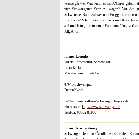
WassergÃ¼te. Was kann es schÃ¶neres geben, al
vier Schwangauer Seen zu wagen? Vor der gra
Schwansee, Bannwaldsee und Forggensee zum unb
stechen mÃ¶chte, dem sind Tret- und Ruderboote
auf und bringt sie in einer Panoramafahrt, vorb
AllgÃ¤us.
Firmenkontakt:
Tourist Information Schwangau
Ilona Kullak
MÃ¼nchener StraÃŸe 2
87645 Schwangau
Deutschland
E-Mail: ilona.kullak@schwangau.bayern.de
Homepage:
http://www.schwangau.de
Telefon: 08362 81980
Firmenbeschreibung:
Schwangau liegt am sÃ¼dlichen Ende der "Romant