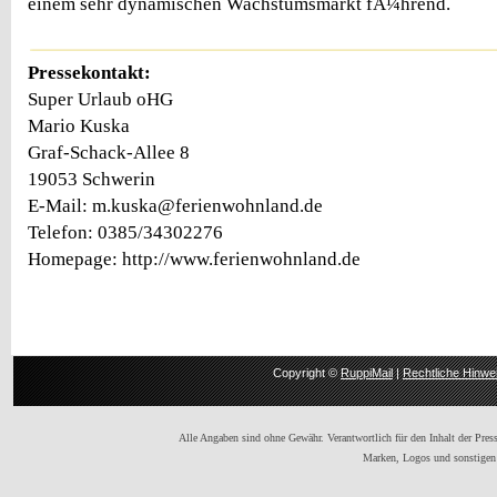
einem sehr dynamischen Wachstumsmarkt fÃ¼hrend.
Pressekontakt:
Super Urlaub oHG
Mario Kuska
Graf-Schack-Allee 8
19053 Schwerin
E-Mail: m.kuska@ferienwohnland.de
Telefon: 0385/34302276
Homepage: http://www.ferienwohnland.de
Copyright ©
RuppiMail
|
Rechtliche Hinwe
Alle Angaben sind ohne Gewähr. Verantwortlich für den Inhalt der Presse
Marken, Logos und sonstigen 