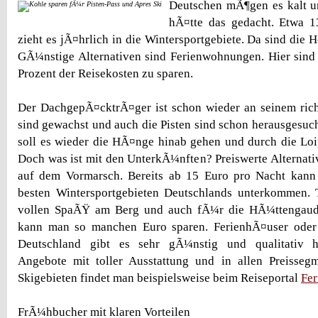
Deutschen mÃ¶gen es kalt u
hÃ¤tte das gedacht. Etwa 1
zieht es jÃ¤hrlich in die Wintersportgebiete. Da sind die H
GÃ¼nstige Alternativen sind Ferienwohnungen. Hier sind
Prozent der Reisekosten zu sparen.
Der DachgepÃ¤cktrÃ¤ger ist schon wieder an seinem richt
sind gewachst und auch die Pisten sind schon herausgesuc
soll es wieder die HÃ¤nge hinab gehen und durch die Loi
Doch was ist mit den UnterkÃ¼nften? Preiswerte Alternati
auf dem Vormarsch. Bereits ab 15 Euro pro Nacht kann
besten Wintersportgebieten Deutschlands unterkommen. 
vollen SpaÃŸ am Berg und auch fÃ¼r die HÃ¼ttengaudi
kann man so manchen Euro sparen. FerienhÃ¤user oder
Deutschland gibt es sehr gÃ¼nstig und qualitativ h
Angebote mit toller Ausstattung und in allen Preisseg
Skigebieten findet man beispielsweise beim Reiseportal
Fer
FrÃ¼hbucher mit klaren Vorteilen