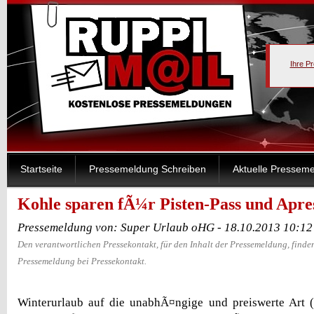
Ihre P
Startseite
Pressemeldung Schreiben
Aktuelle Pressem
Kohle sparen fÃ¼r Pisten-Pass und Apre
Pressemeldung von: Super Urlaub oHG - 18.10.2013 10:12
Den verantwortlichen Pressekontakt, für den Inhalt der Pressemeldung, finden
Pressemeldung bei Pressekontakt.
Winterurlaub auf die unabhÃ¤ngige und preiswerte Art