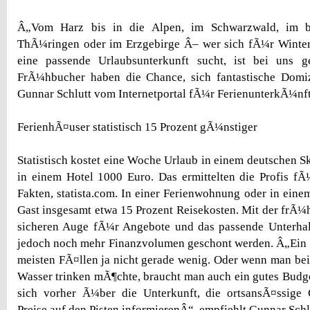
Â„Vom Harz bis in die Alpen, im Schwarzwald, im b
ThÃ¼ringen oder im Erzgebirge Â– wer sich fÃ¼r Winters
eine passende Urlaubsunterkunft sucht, ist bei uns g
FrÃ¼hbucher haben die Chance, sich fantastische Domiz
Gunnar Schlutt vom Internetportal fÃ¼r FerienunterkÃ¼nft
FerienhÃ¤user statistisch 15 Prozent gÃ¼nstiger
Statistisch kostet eine Woche Urlaub in einem deutschen S
in einem Hotel 1000 Euro. Das ermittelten die Profis f
Fakten, statista.com. In einer Ferienwohnung oder in eine
Gast insgesamt etwa 15 Prozent Reisekosten. Mit der fr
sicheren Auge fÃ¼r Angebote und das passende Unterh
jedoch noch mehr Finanzvolumen geschont werden. Â„Ein S
meisten FÃ¤llen ja nicht gerade wenig. Oder wenn man bei
Wasser trinken mÃ¶chte, braucht man auch ein gutes Budge
sich vorher Ã¼ber die Unterkunft, die ortsansÃ¤ssige
Preise auf den Pisten informierenÂ“, empfiehlt Gunnar Schl