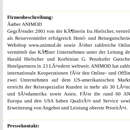
Firmenbeschreibung:
Ãœber ANIMOD
GegrÃ¼ndet 2001 von der KÃ¶lnerin Ira Hielscher, vertr
als Reisevermittler erfolgreich Hotel- und Reisegutsche
Webshop www.animod.de sowie Ã¼ber zahlreiche Online
vermittelt das KÃ¶lner Unternehmen unter der Leitung d
Harald Hielscher und Korbinian G. Penzkofer Gutsc
Hotelpartnern in 23 LÃ¤ndern weltweit. ANIMOD hat zahlr
internationale Kooperationen fÃ¼r den Online- und Offline
zwei Unternehmen auf dem US-amerikanischen Markt
erreicht der Reisespezialist Kunden in mehr als 30 LÃ¤n
und SÃ¼damerika sowie Asien. FÃ¼r die rund 60 ANI
Europa und den USA haben QualitÃ¤t und Service sowie
Erweiterung von Angebot und Leistung oberste PrioritÃ¤t.
Pressekontakt: