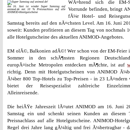
WÃ¤hrend sich die EM-S
Am 16. Juni ist wieder Super Samstag auf
Vorrunde befinden, bringt A
animod.de mit 10 % Preisnachlass auf alle
ANIMOD-Hotelgutscheine
fÃ¼r Hotel- und Reisegutsc
Samstag bereits auf den nÃ¤chsten Level. Am 16. Juni 201
soweit: Kunden profitieren an diesem Tag von nochmals 1
alle Hotelgutscheine des aktuellen ANIMOD-Angebotes.
EM olÃ©, Balkonien adÃ©! Wer schon von der EM-Feier in
Sommer in den schÃ¶nsten Regionen Deutschlan
europÃ¤ische Metropolen entdecken mÃ¶chte, ist auf
w
richtig. Denn mit Hotelgutscheinen von ANIMOD Ã¼b
Ã¼ber 800 Top-Hotels zu Top-Preisen - in 23 LÃ¤ndern
bietet der Reisespezialist zahlreiche Einzelzi
Alleinreisende.
Die heiÃŸe Jahreszeit lÃ¤utet ANIMOD am 16. Juni 2
Samstag ein und schenkt seinen Kunden an diesem
Preisnachlass auf alle Hotelgutscheine. ANIMOD-Hotelgu
Regel drei Jahre lang gÃ¼ltig und frei Ã¼bertragbar - 