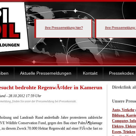
Ihre Pressemeldung hier?
Ihre Pressemeldung 
iben
Aktuelle Pressemeldungen
Kontakt
Pressekodex
besucht bedrohte RegenwÃ¤lder in Kamerun
Direktlink a
Fund - 28.10.2012 17:59 Uhr
Unsere Pres
emeldung, finden Sie unter der Pressemeldung bei Pressekontakt.
Auto, Verkehr
Bildung, Karri
holzung und Landraub Rund anderthalb Jahre protestieren zahlreiche
Computer, Inf
VE Wildlife Conservation Fund, gegen den Bau einer PalmÃ¶lplantage
Elektro, Elektr
 zu diesem Zweck 70.000 Hektar Regenwald auf einer FlÃ¤che fast so
Essen, Trinken