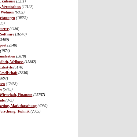
r, Zuhause
(5211)
s, Vermischtes
(12122)
, Wohnen
(6832)
leistungen
(10665)
35)
merce
(4436)
 Software
(16540)
(5400)
port
(2348)
(1974)
unikation
(5878)
dheit, Wellness
(15882)
ifestyle
(5170)
Gesellschaft
(8830)
3097)
sen
(12468)
ie
(5745)
irtschaft, Finanzen
(25757)
nde
(973)
eting, Marktforschung
(4060)
Forschung, Technik
(2305)