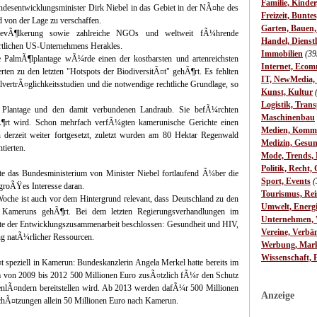
Familie, Kinde
sentwicklungsminister Dirk Niebel in das Gebiet in der NÃ¤he des
Freizeit, Bunte
d von der Lage zu verschaffen.
Garten, Bauen
 BevÃ¶lkerung sowie zahlreiche NGOs und weltweit fÃ¼hrende
Handel, Dienst
rtlichen US-Unternehmens Herakles.
Immobilien
(39
te PalmÃ¶lplantage wÃ¼rde einen der kostbarsten und artenreichsten
Internet, Ecom
ten zu den letzten "Hotspots der BiodiversitÃ¤t" gehÃ¶rt. Es fehlten
IT, NewMedia,
vertrÃ¤glichkeitsstudien und die notwendige rechtliche Grundlage, so
Kunst, Kultur
Logistik, Trans
e Plantage und den damit verbundenen Landraub. Sie befÃ¼rchten
Maschinenbau
Ã¶rt wird. Schon mehrfach verfÃ¼gten kamerunische Gerichte einen
Medien, Komm
derzeit weiter fortgesetzt, zuletzt wurden am 80 Hektar Regenwald
Medizin, Gesun
tierten.
Mode, Trends, L
Politik, Recht, 
e das Bundesministerium von Minister Niebel fortlaufend Ã¼ber die
Sport, Events
(
roÃŸes Interesse daran.
Tourismus, Rei
che ist auch vor dem Hintergrund relevant, dass Deutschland zu den
Umwelt, Energ
rn Kameruns gehÃ¶rt. Bei dem letzten Regierungsverhandlungen im
Unternehmen, W
te der Entwicklungszusammenarbeit beschlossen: Gesundheit und HIV,
Vereine, Verbä
g natÃ¼rlicher Ressourcen.
Werbung, Mark
Wissenschaft, 
t speziell in Kamerun: Bundeskanzlerin Angela Merkel hatte bereits im
m von 2009 bis 2012 500 Millionen Euro zusÃ¤tzlich fÃ¼r den Schutz
enlÃ¤ndern bereitstellen wird. Ab 2013 werden dafÃ¼r 500 Millionen
Anzeige
SchÃ¤tzungen allein 50 Millionen Euro nach Kamerun.