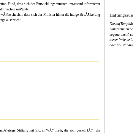
ion Fund, dass sich der Entwicklungsminister umfassend informieren
 Bild machen mÃ¶chte.
wÃ¼nscht sich, dass sich der Minister hinter die indige BevÃ¶lkerung
Haftungsauss
tage ausspricht.
Die auf RuppiMa
Unternehmen ode
sogenannte Press
dieser Website 
oder Vollständig
nÃ¼tzige Stiftung mit Sitz in WÃ¼lfrath, die sich gezielt fÃ¼r die