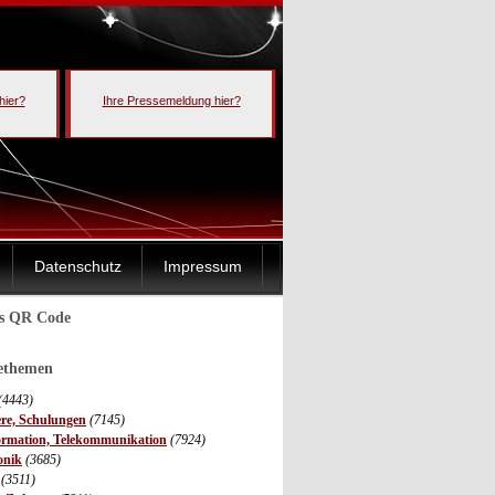
hier?
Ihre Pressemeldung hier?
Datenschutz
Impressum
ls QR Code
sethemen
(4443)
ere, Schulungen
(7145)
ormation, Telekommunikation
(7924)
onik
(3685)
(3511)