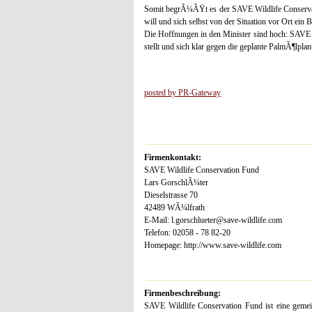
Somit begrÃ¼ÃŸt es der SAVE Wildlife Conservat
will und sich selbst von der Situation vor Ort ein
Die Hoffnungen in den Minister sind hoch: SAVE 
stellt und sich klar gegen die geplante PalmÃ¶lplan
posted by PR-Gateway
Firmenkontakt:
SAVE Wildlife Conservation Fund
Lars GorschlÃ¼ter
Dieselstrasse 70
42489 WÃ¼lfrath
E-Mail: l.gorschlueter@save-wildlife.com
Telefon: 02058 - 78 82-20
Homepage: http://www.save-wildlife.com
Firmenbeschreibung:
SAVE Wildlife Conservation Fund ist eine gemein