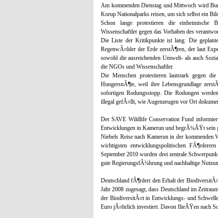
Am kommenden Dienstag und Mittwoch wird Bunde
Korup Nationalparks reisen, um sich selbst ein Bil
Schon lange protestieren die einheimische
Wissenschaftler gegen das Vorhaben des verantwo
Die Liste der Kritikpunkte ist lang: Die geplan
RegenwÃ¤lder der Erde zerstÃ¶ren, der laut Exper
sowohl die ausreichenden Umwelt- als auch Sozial
die NGOs und Wissenschaftler.
Die Menschen protestieren lautstark gegen di
HungersnÃ¶te, weil ihre Lebensgrundlage zerst
sofortigen Rodungsstopp. Die Rodungen werden 
illegal gefÃ¤llt, wie Augenzeugen vor Ort dokumen
Der SAVE Wildlife Conservation Fund informiert
Entwicklungen in Kamerun und begrÃ¼ÃŸt sein g
Niebels Reise nach Kamerun in der kommenden Wo
wichtigsten entwicklungspolitischen FÃ¶rdere
September 2010 wurden drei zentrale Schwerpunk
gute RegierungsfÃ¼hrung und nachhaltige Nutzun
Deutschland fÃ¶rdert den Erhalt der BiodiversitÃ¤
Jahr 2008 zugesagt, dass Deutschland im Zeitrau
der BiodiversitÃ¤t in Entwicklungs- und Schwell
Euro jÃ¤hrlich investiert. Davon flieÃŸen nach 