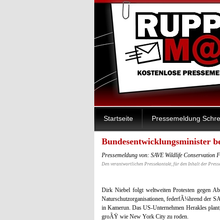
Startseite
Pressemeldung Schre
Bundesentwicklungsminister 
Pressemeldung von: SAVE Wildlife Conservation 
Den verantwortlichen Pressekontakt, für den Inhalt der Press
Dirk Niebel folgt weltweiten Protesten gegen Ab
Naturschutzorganisationen, federfÃ¼hrend der SA
in Kamerun. Das US-Unternehmen Herakles plant,
groÃŸ wie New York City zu roden.