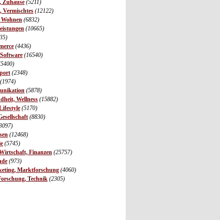
r, Zuhause
(5211)
s, Vermischtes
(12122)
, Wohnen
(6832)
leistungen
(10665)
35)
merce
(4436)
 Software
(16540)
(5400)
port
(2348)
(1974)
unikation
(5878)
dheit, Wellness
(15882)
ifestyle
(5170)
Gesellschaft
(8830)
3097)
sen
(12468)
ie
(5745)
irtschaft, Finanzen
(25757)
nde
(973)
eting, Marktforschung
(4060)
Forschung, Technik
(2305)