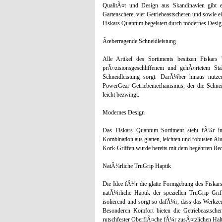
QualitÃ¤t und Design aus Skandinavien gibt 
Gartenschere, vier Getriebeastscheren und sowie e
Fiskars Quantum begeistert durch modernes Desig
Ãœberragende Schneidleistung
Alle Artikel des Sortiments besitzen Fiskar
prÃ¤zisionsgeschliffenem und gehÃ¤rtetem Sta
Schneidleistung sorgt. DarÃ¼ber hinaus nutze
PowerGear Getriebemechanismus, der die Schneid
leicht bezwingt.
Modernes Design
Das Fiskars Quantum Sortiment steht fÃ¼r in
Kombination aus glatten, leichten und robusten A
Kork-Griffen wurde bereits mit dem begehrten Red
NatÃ¼rliche TruGrip Haptik
Die Idee fÃ¼r die glatte Formgebung des Fiskars
natÃ¼rliche Haptik der speziellen TruGrip Gr
isolierend und sorgt so dafÃ¼r, dass das Werkz
Besonderen Komfort bieten die Getriebeastsche
rutschfester OberflÃ¤che fÃ¼r zusÃ¤tzlichen Halt