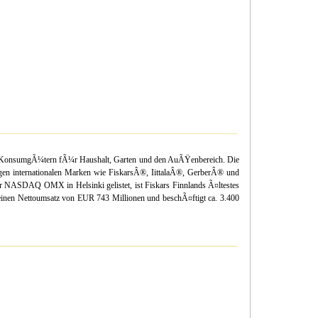
on KonsumgÃ¼tern fÃ¼r Haushalt, Garten und den AuÃŸenbereich. Die
igen internationalen Marken wie FiskarsÂ®, IittalaÂ®, GerberÂ® und
 NASDAQ OMX in Helsinki gelistet, ist Fiskars Finnlands Ã¤ltestes
einen Nettoumsatz von EUR 743 Millionen und beschÃ¤ftigt ca. 3.400