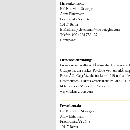
Firmenkontakt:
Hill Knowlton Strategies
Anny Elstermann
FriedrichstraÃŸe 148
10117 Berlin
E-Mail: anny.elstermann@hkstrategies.com
Telefon: 030 / 288 758 - 37
Homepage:
Firmenbeschreibung:
Fiskars ist ein weltweit fÃ¼hrender Anbieter v
Gruppe hat ein starkes Portfolio von zuverlÃ¤ss
BusterÂ®. GegrÃ¼ndet im Jahre 1649 und an der
Unternehmen. Fiskars verzeichnete im Jahr 2011 
Mitarbeiter in Ã¼ber 20 LÃ¤ndern.
www.fiskarsgroup.com
Pressekontakt:
Hill Knowlton Strategies
Anny Elstermann
FriedrichstraÃŸe 148
10117 Berlin