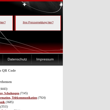
hier?
Ihre Pressemeldung hier?
Datenschutz
Impressum
ls QR Code
sethemen
(4443)
ere, Schulungen
(7145)
ormation, Telekommunikation
(7924)
onik
(3685)
(3511)