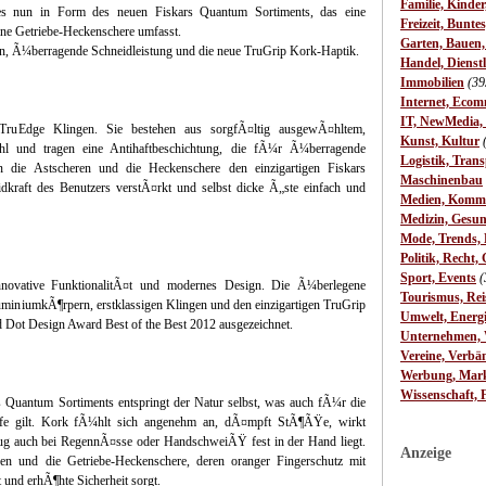
Familie, Kinde
es nun in Form des neuen Fiskars Quantum Sortiments, das eine
Freizeit, Bunte
ine Getriebe-Heckenschere umfasst.
Garten, Bauen
n, Ã¼berragende Schneidleistung und die neue TruGrip Kork-Haptik.
Handel, Dienst
Immobilien
(39
Internet, Ecom
IT, NewMedia,
s TruEdge Klingen. Sie bestehen aus sorgfÃ¤ltig ausgewÃ¤hltem,
Kunst, Kultur
hl und tragen eine Antihaftbeschichtung, die fÃ¼r Ã¼berragende
Logistik, Trans
n die Astscheren und die Heckenschere den einzigartigen Fiskars
Maschinenbau
kraft des Benutzers verstÃ¤rkt und selbst dicke Ã„ste einfach und
Medien, Komm
Medizin, Gesun
Mode, Trends, L
Politik, Recht, 
Sport, Events
(
novative FunktionalitÃ¤t und modernes Design. Die Ã¼berlegene
Tourismus, Rei
luminiumkÃ¶rpern, erstklassigen Klingen und den einzigartigen TruGrip
Umwelt, Energ
 Dot Design Award Best of the Best 2012 ausgezeichnet.
Unternehmen, W
Vereine, Verbä
Werbung, Mark
Wissenschaft, 
 Quantum Sortiments entspringt der Natur selbst, was auch fÃ¼r die
iffe gilt. Kork fÃ¼hlt sich angenehm an, dÃ¤mpft StÃ¶ÃŸe, wirkt
eug auch bei RegennÃ¤sse oder HandschweiÃŸ fest in der Hand liegt.
Anzeige
ren und die Getriebe-Heckenschere, deren oranger Fingerschutz mit
 und erhÃ¶hte Sicherheit sorgt.