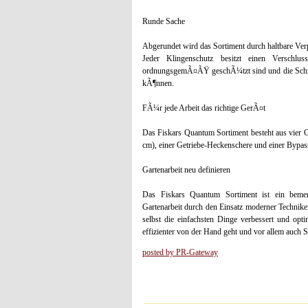
Runde Sache
Abgerundet wird das Sortiment durch haltbare V
Jeder Klingenschutz besitzt einen Verschl
ordnungsgemÃ¤ÃŸ geschÃ¼tzt sind und die Schne
kÃ¶nnen.
FÃ¼r jede Arbeit das richtige GerÃ¤t
Das Fiskars Quantum Sortiment besteht aus vier
cm), einer Getriebe-Heckenschere und einer Bypas
Gartenarbeit neu definieren
Das Fiskars Quantum Sortiment ist ein beme
Gartenarbeit durch den Einsatz moderner Technike
selbst die einfachsten Dinge verbessert und opt
effizienter von der Hand geht und vor allem auch
posted by PR-Gateway