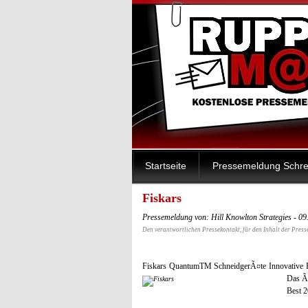
Startseite
Pressemeldung Schre
Fiskars
Pressemeldung von: Hill Knowlton Strategies - 0
Den verantwortlichen Pressekontakt, für den Inhalt der Press
Fiskars QuantumTM SchneidgerÃ¤te Innovative Fu
Das Ã
Best 