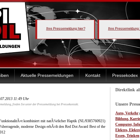
Ihre Pressemeldung hier?
Ihre Pressemeldung 
iben
Aktuelle Pressemeldungen
Kontakt
Pressekodex
Direktlink a
9.07.2013 11:49 Uhr
Unsere Pres
emeldung, finden Sie unter der Pressemeldung bei Pressekontakt.
Auto, Verkehr
Bildung, Karri
nktionalitÃ¤t kombiniert mit natÃ¼rlicher Haptik
(NL/9385760921)
Computer, Inf
¼berragende, moderne Design erhÃ¤lt den Red Dot Award Best of the
Elektro, Elektr
2012
Essen, Trinken