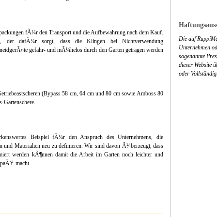
Haftungsauss
erpackungen fÃ¼r den Transport und die Aufbewahrung nach dem Kauf.
Die auf RuppiMa
uss, der dafÃ¼r sorgt, dass die Klingen bei Nichtverwendung
Unternehmen ode
idgerÃ¤te gefahr- und mÃ¼helos durch den Garten getragen werden
sogenannte Press
dieser Website 
oder Vollständig
 Getriebeastscheren (Bypass 58 cm, 64 cm und 80 cm sowie Amboss 80
s-Gartenschere.
rkenswertes Beispiel fÃ¼r den Anspruch des Unternehmens, die
n und Materialien neu zu definieren. Wir sind davon Ã¼berzeugt, dass
imiert werden kÃ¶nnen damit die Arbeit im Garten noch leichter und
 SpaÃŸ macht.