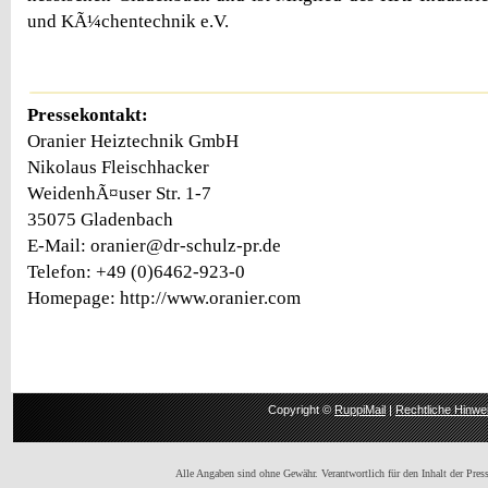
und KÃ¼chentechnik e.V.
Pressekontakt:
Oranier Heiztechnik GmbH
Nikolaus Fleischhacker
WeidenhÃ¤user Str. 1-7
35075 Gladenbach
E-Mail: oranier@dr-schulz-pr.de
Telefon: +49 (0)6462-923-0
Homepage: http://www.oranier.com
Copyright ©
RuppiMail
|
Rechtliche Hinwe
Alle Angaben sind ohne Gewähr. Verantwortlich für den Inhalt der Presse