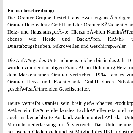
Firmenbeschreibung:
Die Oranier-Gruppe besteht aus zwei eigenstÃ¤ndigen 
Oranier Heiztechnik GmbH und der Oranier KÃ¼chentechni
Heiz- und HaushaltsgerÃ¤te. Hierzu zÃ¤hlen KaminÃ¶fe
ebenso wie Herde und BackÃ¶fen, KÃ¼hl- und
Dunstabzugshauben, Mikrowellen und GeschirrspÃ¼ler.
Die AnfÃ¤nge des Unternehmens reichen bis in das Jahr 
wurden von der damaligen Frank AG in Dillenburg Heiz- 
dem Markennamen Oranier vertrieben. 1994 kam es z
Oranier Heiz- und Kochtechnik GmbH durch Nikolaus
geschÃ¤ftsfÃ¼hrenden Gesellschafter.
Heute vertreibt Oranier sein breit gefÃ¤chertes Produk
Ã¼ber ein flÃ¤chendeckendes FachhÃ¤ndlernetz und ve
auch ins benachbarte Ausland. Zudem unterhÃ¤lt das Unt
Vertriebsniederlassung in Ã–sterreich. Das Unternehme
hessischen Gladenbach und ist Mitglied des HKI Industri