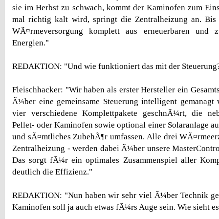
sie im Herbst zu schwach, kommt der Kaminofen zum Eins
mal richtig kalt wird, springt die Zentralheizung an. Bis
WÃ¤rmeversorgung komplett aus erneuerbaren und z
Energien."
REDAKTION: "Und wie funktioniert das mit der Steuerung
Fleischhacker: "Wir haben als erster Hersteller ein Gesamt
Ã¼ber eine gemeinsame Steuerung intelligent gemanagt 
vier verschiedene Komplettpakete geschnÃ¼rt, die n
Pellet- oder Kaminofen sowie optional einer Solaranlage a
und sÃ¤mtliches ZubehÃ¶r umfassen. Alle drei WÃ¤rmeerz
Zentralheizung - werden dabei Ã¼ber unsere MasterControl
Das sorgt fÃ¼r ein optimales Zusammenspiel aller Komp
deutlich die Effizienz."
REDAKTION: "Nun haben wir sehr viel Ã¼ber Technik ges
Kaminofen soll ja auch etwas fÃ¼rs Auge sein. Wie sieht e