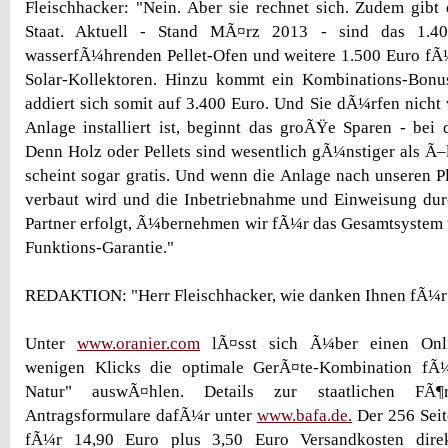
Fleischhacker: "Nein. Aber sie rechnet sich. Zudem gib
Staat. Aktuell - Stand MÃ¤rz 2013 - sind das 1.4
wasserfÃ¼hrenden Pellet-Ofen und weitere 1.500 Euro fÃ
Solar-Kollektoren. Hinzu kommt ein Kombinations-Bon
addiert sich somit auf 3.400 Euro. Und Sie dÃ¼rfen nicht 
Anlage installiert ist, beginnt das groÃŸe Sparen - bei 
Denn Holz oder Pellets sind wesentlich gÃ¼nstiger als Ã–
scheint sogar gratis. Und wenn die Anlage nach unseren
verbaut wird und die Inbetriebnahme und Einweisung dur
Partner erfolgt, Ã¼bernehmen wir fÃ¼r das Gesamtsystem
Funktions-Garantie."
REDAKTION: "Herr Fleischhacker, wie danken Ihnen fÃ¼r
Unter
www.oranier.com
lÃ¤sst sich Ã¼ber einen Onli
wenigen Klicks die optimale GerÃ¤te-Kombination f
Natur" auswÃ¤hlen. Details zur staatlichen FÃ¶
Antragsformulare dafÃ¼r unter
www.bafa.de.
Der 256 Seite
fÃ¼r 14,90 Euro plus 3,50 Euro Versandkosten direk