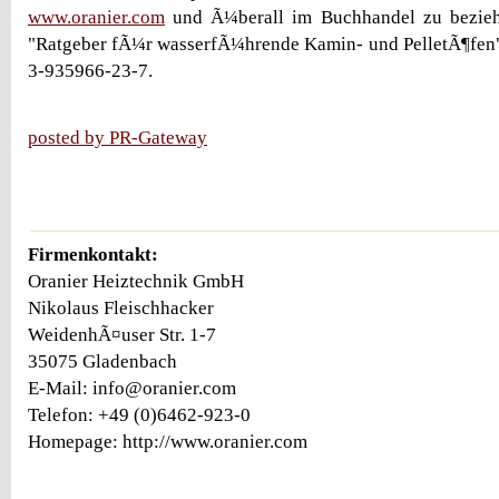
www.oranier.com
und Ã¼berall im Buchhandel zu bezieh
"Ratgeber fÃ¼r wasserfÃ¼hrende Kamin- und PelletÃ¶fen"
3-935966-23-7.
posted by PR-Gateway
Firmenkontakt:
Oranier Heiztechnik GmbH
Nikolaus Fleischhacker
WeidenhÃ¤user Str. 1-7
35075 Gladenbach
E-Mail: info@oranier.com
Telefon: +49 (0)6462-923-0
Homepage: http://www.oranier.com