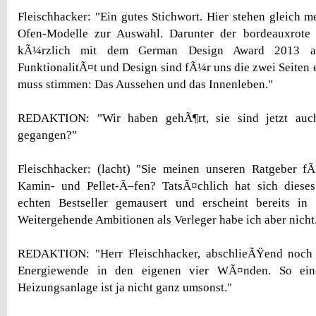
Fleischhacker: "Ein gutes Stichwort. Hier stehen gleich me
Ofen-Modelle zur Auswahl. Darunter der bordeauxrote 
kÃ¼rzlich mit dem German Design Award 2013 aus
FunktionalitÃ¤t und Design sind fÃ¼r uns die zwei Seiten 
muss stimmen: Das Aussehen und das Innenleben."
REDAKTION: "Wir haben gehÃ¶rt, sie sind jetzt auch
gegangen?"
Fleischhacker: (lacht) "Sie meinen unseren Ratgeber 
Kamin- und Pellet-Ã–fen? TatsÃ¤chlich hat sich dies
echten Bestseller gemausert und erscheint bereits in 
Weitergehende Ambitionen als Verleger habe ich aber nicht
REDAKTION: "Herr Fleischhacker, abschlieÃŸend noch
Energiewende in den eigenen vier WÃ¤nden. So eine
Heizungsanlage ist ja nicht ganz umsonst."