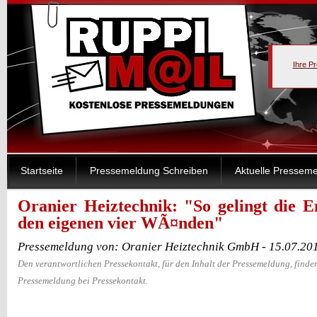
Ihre P
Startseite
Pressemeldung Schreiben
Aktuelle Pressem
Oranier Heiztechnik: "So gelingt die E
den eigenen vier WÃ¤nden"
Pressemeldung von: Oranier Heiztechnik GmbH - 15.07.20
Den verantwortlichen Pressekontakt, für den Inhalt der Pressemeldung, finden
Pressemeldung bei Pressekontakt.