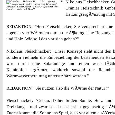
Nikolaus Fleischhacker, 
Nikolaus Fleischhacker, GeschÃ¤ftsfÃ¼hrer der
Oranier Heiztechnik Gmb
Oranier Heiztechnik GmbH
HeizungsergÃ¤nzung mit 
REDAKTION: "Herr Fleischhacker, Sie versprechen eine
eigenen vier WÃ¤nden durch die Ã¶kologische Heizungs
und Holz. Wie soll das vor sich gehen?"
Nikolaus Fleischhacker: "Unser Konzept sieht nicht den 
sondern vielmehr die Einbeziehung der bestehenden Heiz
wird durch eine Solaranlage und einen wasserfÃ¼hr
Kaminofen ergÃ¤nzt, wodurch sowohl die Raumhei
Warmwasserbereitung unterstÃ¼tzt werden."
REDAKTION: "Sie nutzen also die WÃ¤rme der Natur?"
Fleischhacker: "Genau. Dabei bilden Sonne, Holz und 
Dreiklang - und zwar so, dass sie sich gegenseitig stÃ
Zuerst kommt die Sonne ins Spiel, also vor allem auÃŸerha