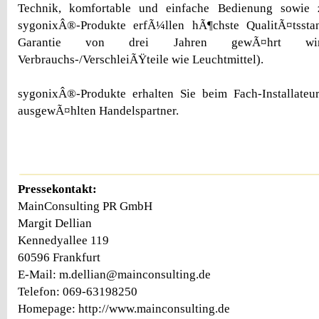
Technik, komfortable und einfache Bedienung sowie z
sygonixÂ®-Produkte erfÃ¼llen hÃ¶chste QualitÃ¤tssta
Garantie von drei Jahren gewÃ¤hrt wir
Verbrauchs-/VerschleiÃŸteile wie Leuchtmittel).
sygonixÂ®-Produkte erhalten Sie beim Fach-Installate
ausgewÃ¤hlten Handelspartner.
Pressekontakt:
MainConsulting PR GmbH
Margit Dellian
Kennedyallee 119
60596 Frankfurt
E-Mail: m.dellian@mainconsulting.de
Telefon: 069-63198250
Homepage: http://www.mainconsulting.de