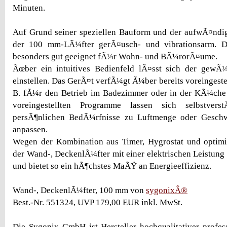
Minuten.
Auf Grund seiner speziellen Bauform und der aufwÃ¤ndig
der 100 mm-LÃ¼fter gerÃ¤usch- und vibrationsarm. D
besonders gut geeignet fÃ¼r Wohn- und BÃ¼rorÃ¤ume.
Ãœber ein intuitives Bedienfeld lÃ¤sst sich der gewÃ
einstellen. Das GerÃ¤t verfÃ¼gt Ã¼ber bereits voreingeste
B. fÃ¼r den Betrieb im Badezimmer oder in der KÃ¼che o
voreingestellten Programme lassen sich selbstvers
persÃ¶nlichen BedÃ¼rfnisse zu Luftmenge oder Geschwi
anpassen.
Wegen der Kombination aus Timer, Hygrostat und optim
der Wand-, DeckenlÃ¼fter mit einer elektrischen Leistun
und bietet so ein hÃ¶chstes MaÃŸ an Energieeffizienz.
Wand-, DeckenlÃ¼fter, 100 mm von
sygonixÂ®
Best.-Nr. 551324, UVP 179,00 EUR inkl. MwSt.
Die Sygonix GmbH ist Hersteller hochqualitativer profes