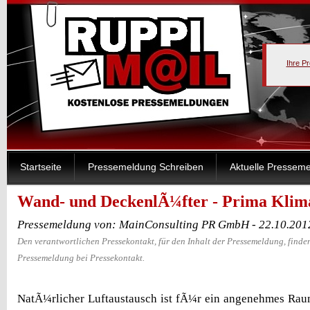
Ihre P
Startseite
Pressemeldung Schreiben
Aktuelle Pressem
Wand- und DeckenlÃ¼fter - Prima Klim
Pressemeldung von: MainConsulting PR GmbH - 22.10.201
Den verantwortlichen Pressekontakt, für den Inhalt der Pressemeldung, finden
Pressemeldung bei Pressekontakt.
NatÃ¼rlicher Luftaustausch ist fÃ¼r ein angenehmes Rau