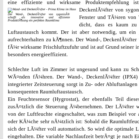
eine effiziente und wirksame Produktempfehlung is
DeckenlÃ¼fter von syg
Der Wand-, DeckenlÃ¼fter von sygonixÂ®
Fenster und TÃ¼ren von
schafft als innovative und effiziente
ProduktlÃ¶sung ein perfektes Raumklima
dicht, dass es kaum zu
Luftaustausch kommt. Der ist aber notwendig, um ein
aufrechterhalten zu kÃ¶nnen. Der Wand-, DeckenlÃ¼fter
fÃ¼r wirksame Frischluftzufuhr und ist auf Grund seiner i
besonders energieeffizient.
Schlechte Luft im Zimmer ist ungesund und kann zu Sc
WÃ¤nden fÃ¼hren. Der Wand-, DeckenlÃ¼fter (IPX4)
integrierter Zeitsteuerung sorgt in Zu- oder Abluftanlagen 
konsequenten Raumluftaustausch.
Ein Feuchtesensor (Hygrostat), der ebenfalls Teil dies
zusÃ¤tzlich die Steuerung Ã¼bernehmen. Der LÃ¼fter 
von der Luftfeuchte eingeschaltet, was zum Beispiel vo
oder KÃ¼che sehr nÃ¼tzlich ist: Sobald die Raumluftfeucht
sich der LÃ¼fter voll automatisch. So wird die optimale L
eingehalten. Die variable Nachlaufzeit betrÃ¤gt je nach E