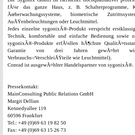
fÃ¼r das ganze Haus, z. B. Schalterprogramme, Kl
Ãœberwachungssysteme, biometrische Zutrittssy
AuÃŸenbeleuchtungen oder Leuchtmittel.
Jedes einzelne sygonixÂ®-Produkt verspricht erstklassi
Technik, komfortable und einfache Bedienung sowie ze
sygonixÂ®-Produkte erfÃ¼llen hÃ¶chste QualitÃ¤tssta
Garantie von drei Jahren gewÃ¤hrt wir
Verbrauchs-/VerschleiÃŸteile wie Leuchtmittel).
Conrad ist ausgewÃ¤hlter Handelspartner von sygonixÂ®.
Pressekontakt:
MainConsulting Public Relations GmbH
Margit Dellian
Kennedyallee 119
60596 Frankfurt
Tel.: +49 (0)69 63 19 82 50
Fax: +49 (0)69 63 15 26 73