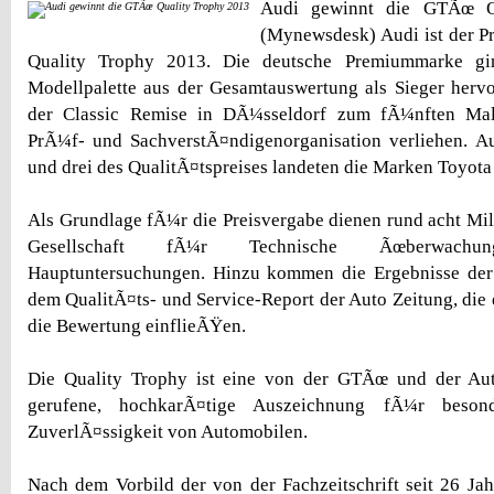
Audi gewinnt die GTÃœ Q
(Mynewsdesk) Audi ist der P
Quality Trophy 2013. Die deutsche Premiummarke gin
Modellpalette aus der Gesamtauswertung als Sieger hervo
der Classic Remise in DÃ¼sseldorf zum fÃ¼nften Mal 
PrÃ¼f- und SachverstÃ¤ndigenorganisation verliehen. A
und drei des QualitÃ¤tspreises landeten die Marken Toyo
Als Grundlage fÃ¼r die Preisvergabe dienen rund acht M
Gesellschaft fÃ¼r Technische Ãœberwachu
Hauptuntersuchungen. Hinzu kommen die Ergebnisse der
dem QualitÃ¤ts- und Service-Report der Auto Zeitung, die 
die Bewertung einflieÃŸen.
Die Quality Trophy ist eine von der GTÃœ und der Au
gerufene, hochkarÃ¤tige Auszeichnung fÃ¼r beson
ZuverlÃ¤ssigkeit von Automobilen.
Nach dem Vorbild der von der Fachzeitschrift seit 26 J