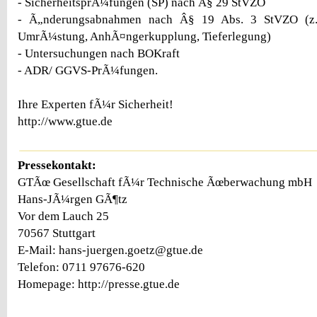
- SicherheitsprÃ¼fungen (SP) nach Â§ 29 StVZO
- Ã„nderungsabnahmen nach Â§ 19 Abs. 3 StVZO (z. 
UmrÃ¼stung, AnhÃ¤ngerkupplung, Tieferlegung)
- Untersuchungen nach BOKraft
- ADR/ GGVS-PrÃ¼fungen.
Ihre Experten fÃ¼r Sicherheit!
http://www.gtue.de
Pressekontakt:
GTÃœ Gesellschaft fÃ¼r Technische Ãœberwachung mbH
Hans-JÃ¼rgen GÃ¶tz
Vor dem Lauch 25
70567 Stuttgart
E-Mail: hans-juergen.goetz@gtue.de
Telefon: 0711 97676-620
Homepage: http://presse.gtue.de