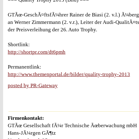
GTÃœ-GeschÃ¤ftsfÃ¼hrer Rainer de Biasi (2. v.l.) Ã¼berg
an Werner Zimmermann (2. v.r.), Leiter der Audi-QualitÃ¤
der Preisverleihung der 26. Auto Trophy.
Shortlink:
http://shortpr.com/dt6pmh
Permanentlink:
http://www.themenportal.de/bilder/quality-trophy-2013
posted by PR-Gateway
Firmenkontakt:
GTÃœ Gesellschaft fÃ¼r Technische Ãœberwachung mbH
Hans-JÃ¼rgen GÃ¶tz