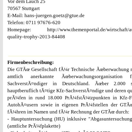
Vor dem Lauch 25
70567 Stuttgart
E-Mail: hans-juergen.goetz@gtue.de
Telefon: 0711 97676-620
Homepage: http://www.themenportal.de/wirtschaft/aud
quality-trophy-2013-84408
Firmenbeschreibung:
Die GTÃœ Gesellschaft fÃ¼r Technische Ãœberwachung 
amtlich anerkannte Ãœberwachungsorganisation fr
SachverstÃ¤ndiger in Deutschland. Ãœber 2.000 s
hauptberuflich tÃ¤tige Kfz-SachverstÃ¤ndige und deren qua
prÃ¼fen in rund 18.000 PrÃ¼fstÃ¼tzpunkten in Kfz-F
AutohÃ¤usern sowie in eigenen PrÃ¼fstellen der GTÃœ-
fÃ¼hren im Namen und fÃ¼r Rechnung der GTÃœ durch:
- Hauptuntersuchung (HU) inklusive "Abgasuntersuchu
(amtliche PrÃ¼fplakette)