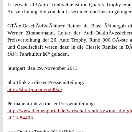
Leserwahl â€žAuto Trophyâ€œ ist die Quality Trophy eine
Auszeichnung, die von den Leserinnen und Lesern getragen
GTÃœ-GeschÃ¤ftsfÃ¼hrer Rainer de Biasi Ã¼bergab di
Werner Zimmermann, Leiter der Audi-QualitÃ¤tssich
Preisverleihung der 26. Auto Trophy. Rund 300 GÃ¤ste au
und Gesellschaft waren dazu in die Classic Remise in D
fÃ¼r Fahrkultur â€“ geladen.
Stuttgart, den 29. November 2013
Shortlink zu dieser Pressemitteilung:
http://shortpr.com/o209xe
Permanentlink zu dieser Pressemitteilung:
http://www.themenportal.de/wirtschaft/audi-gewinnt-die-gt
2013-84408
=== Quality Trophy 2013 (Bild) ===