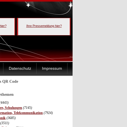
hier?
Ihre Pressemeldung hier?
Datenschutz
Impressum
ls QR Code
sethemen
(4443)
ere, Schulungen
(7145)
ormation, Telekommunikation
(7924)
onik
(3685)
(3511)