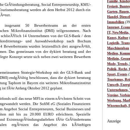
Familie, Kinde
he GrÃ¼ndungsberatung, Social Entrepreneurship, KMU-
Freizeit, Bunte
 Tourismusberatung werden ab dem Herbst 2012 durch ein
Garten, Bauen
gÃ¤nzt.
Handel, Dienst
Immobilien
(39
t insgesamt 50 Bewerberteams an der ersten
Internet, Ecom
tschen Mikrofinanzinstitut (DMI) teilgenommen. Nach
IT, NewMedia,
 schlieÃŸlich 14 Unternehmen von der GLS-Bank / dem
Kunst, Kultur
reditierungs- und Auswahlworkshop nach Bochum
Logistik, Trans
14 Bewerberteams wurden letztendlich drei ausgewÃ¤hlt,
Maschinenbau
men. Das gemeinsam von der dykiert beratung und der
Medien, Komm
legte Konzept setzte sich neben zwei weiteren Bewerbern
Medizin, Gesun
Mode, Trends, L
Politik, Recht, 
emeinsamen Strategie-Workshop mit der GLS-Bank und
Sport, Events
(
DMI) endgÃ¼ltig beschlossen, dass die dykiert beratung
Tourismus, Rei
ung Taphorn in Bayern ein weiteres Mikrofinanzinstitut
Umwelt, Energ
 ist fÃ¼r Anfang Oktober 2012 geplant.
Unternehmen, W
Vereine, Verbä
itfonds soll das neue MFI in einem nÃ¤chsten Schritt von
Werbung, Mark
mgewandelt werden. Die SofiM eG (Soziales Finanzieren
Wissenschaft, 
m Angebot Social Entrepreneuren, Social Businesses und
ten mit bis zu 20.000 EURO erleichtern. Spezielle
und ExistenzgrÃ¼ndungsdarlehen fÃ¼r GrÃ¼nderteams
Anzeige
ulen ergÃ¤nzen das Angebot des kÃ¼nftigen