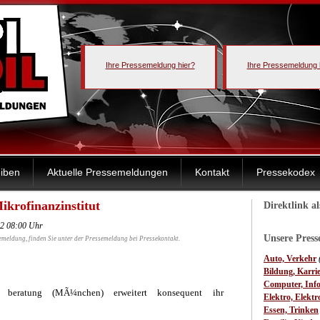
Ihre Pressemeldung hier?
Ihre Pressemeldung 
iben
Aktuelle Pressemeldungen
Kontakt
Pressekodex
ikrofinanzinstitut
Direktlink a
12 08:00 Uhr
Unsere Pres
emeldung, finden Sie unter der Pressemeldung bei Pressekontakt.
Auto, Verkehr
Bildung, Karri
Computer, Inf
 beratung (MÃ¼nchen) erweitert konsequent ihr
Elektro, Elektr
Essen, Trinken