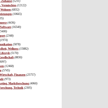
r, Zuhause
(5211)
s, Vermischtes
(12122)
, Wohnen
(6832)
leistungen
(10665)
35)
merce
(4436)
 Software
(16540)
(5400)
port
(2348)
(1974)
unikation
(5878)
dheit, Wellness
(15882)
ifestyle
(5170)
Gesellschaft
(8830)
3097)
sen
(12468)
ie
(5745)
irtschaft, Finanzen
(25757)
nde
(973)
eting, Marktforschung
(4060)
Forschung, Technik
(2305)