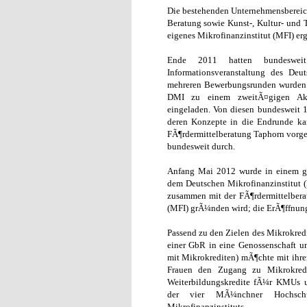
Die bestehenden Unternehmensbereic
Beratung sowie Kunst-, Kultur- und
eigenes Mikrofinanzinstitut (MFI) er
Ende 2011 hatten bundeswei
Informationsveranstaltung des Deu
mehreren Bewerbungsrunden wurden
DMI zu einem zweitÃ¤gigen Akk
eingeladen. Von diesen bundesweit 
deren Konzepte in die Endrunde ka
FÃ¶rdermittelberatung Taphorn vorge
bundesweit durch.
Anfang Mai 2012 wurde in einem g
dem Deutschen Mikrofinanzinstitut (
zusammen mit der FÃ¶rdermittelberat
(MFI) grÃ¼nden wird; die ErÃ¶ffnung
Passend zu den Zielen des Mikrokred
einer GbR in eine Genossenschaft u
mit Mikrokrediten) mÃ¶chte mit ihre
Frauen den Zugang zu Mikrokredi
Weiterbildungskredite fÃ¼r KMUs 
der vier MÃ¼nchner Hochsch
Mikrofinanzinstituts.