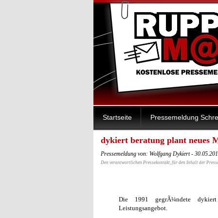
Startseite
Pressemeldung Schre
dykiert beratung plant neues M
Pressemeldung von: Wolfgang Dykiert - 30.05.20
Den verantwortlichen Pressekontakt, für den Inhalt der Press
Die 1991 gegrÃ¼ndete dykiert
Leistungsangebot.