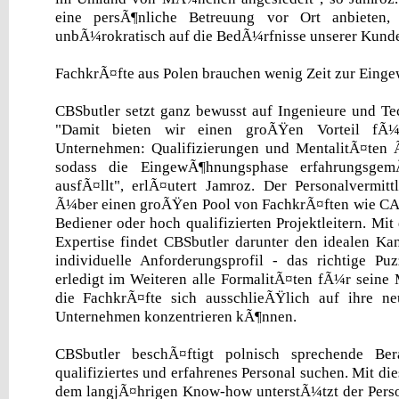
eine persÃ¶nliche Betreuung vor Ort anbieten
unbÃ¼rokratisch auf die BedÃ¼rfnisse unserer Kund
FachkrÃ¤fte aus Polen brauchen wenig Zeit zur Ein
CBSbutler setzt ganz bewusst auf Ingenieure und Te
"Damit bieten wir einen groÃŸen Vorteil fÃ¼
Unternehmen: Qualifizierungen und MentalitÃ¤ten Ã
sodass die EingewÃ¶hnungsphase erfahrungsge
ausfÃ¤llt", erlÃ¤utert Jamroz. Der Personalvermitt
Ã¼ber einen groÃŸen Pool von FachkrÃ¤ften wie C
Bediener oder hoch qualifizierten Projektleitern. Mit
Expertise findet CBSbutler darunter den idealen Ka
individuelle Anforderungsprofil - das richtige Puz
erledigt im Weiteren alle FormalitÃ¤ten fÃ¼r seine M
die FachkrÃ¤fte sich ausschlieÃŸlich auf ihre n
Unternehmen konzentrieren kÃ¶nnen.
CBSbutler beschÃ¤ftigt polnisch sprechende Bera
qualifiziertes und erfahrenes Personal suchen. Mit d
dem langjÃ¤hrigen Know-how unterstÃ¼tzt der Person