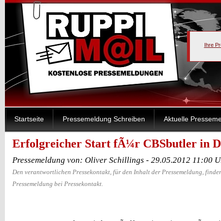
Ihre P
Startseite
Pressemeldung Schreiben
Aktuelle Pressem
Erfolgreicher Start fÃ¼r CBSbutler in 
Pressemeldung von: Oliver Schillings - 29.05.2012 11:00 
Den verantwortlichen Pressekontakt, für den Inhalt der Pressemeldung, finden
Pressemeldung bei Pressekontakt.