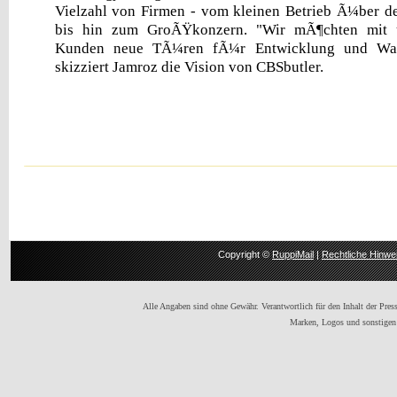
Vielzahl von Firmen - vom kleinen Betrieb Ã¼ber de
bis hin zum GroÃŸkonzern. "Wir mÃ¶chten mit 
Kunden neue TÃ¼ren fÃ¼r Entwicklung und Wac
skizziert Jamroz die Vision von CBSbutler.
Copyright ©
RuppiMail
|
Rechtliche Hinwe
Alle Angaben sind ohne Gewähr. Verantwortlich für den Inhalt der Presse
Marken, Logos und sonstigen 