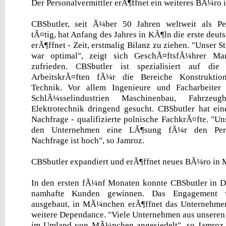
Der Personalvermittler erÃ¶ffnet ein weiteres BÃ¼r
CBSbutler, seit Ã¼ber 50 Jahren weltweit als Pers
tÃ¤tig, hat Anfang des Jahres in KÃ¶ln die erste deut
erÃ¶ffnet - Zeit, erstmalig Bilanz zu ziehen. "Unser S
war optimal", zeigt sich GeschÃ¤ftsfÃ¼hrer Ma
zufrieden. CBSbutler ist spezialisiert auf die
ArbeitskrÃ¤ften fÃ¼r die Bereiche Konstruktio
Technik. Vor allem Ingenieure und Facharbeite
SchlÃ¼sselindustrien Maschinenbau, Fahrze
Elektrotechnik dringend gesucht. CBSbutler hat ein
Nachfrage - qualifizierte polnische FachkrÃ¤fte. "Un
den Unternehmen eine LÃ¶sung fÃ¼r den Pers
Nachfrage ist hoch", so Jamroz.
CBSbutler expandiert und erÃ¶ffnet neues BÃ¼ro i
In den ersten fÃ¼nf Monaten konnte CBSbutler in De
namhafte Kunden gewinnen. Das Engagement 
ausgebaut, in MÃ¼nchen erÃ¶ffnet das Unternehmen
weitere Dependance. "Viele Unternehmen aus unseren
im Umland von MÃ¼nchen angesiedelt", so Jamroz.